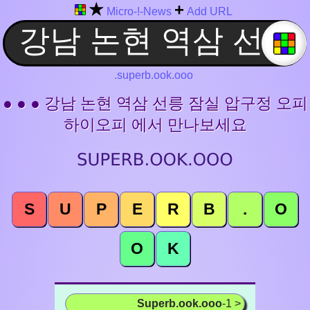
★
+
Micro-!-News
Add URL
.superb.ook.ooo
● ● ● 강남 논현 역삼 선릉 잠실 압구정 오피
하이오피 에서 만나보세요
S
U
P
E
R
B
.
O
O
K
Superb.ook.ooo
-1 >