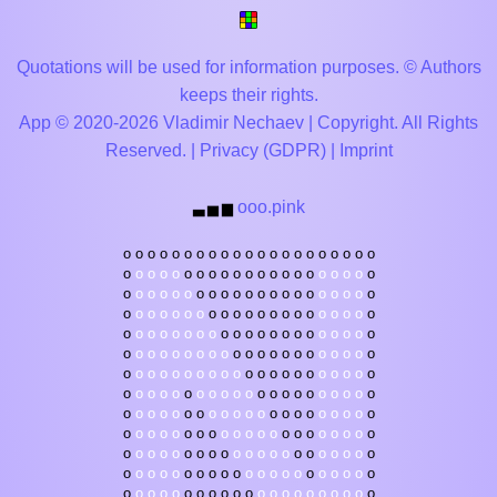
Quotations will be used for information purposes. © Authors
keeps their rights.
App © 2020-2026 Vladimir Nechaev | Copyright. All Rights
Reserved. |
Privacy (GDPR)
|
Imprint
ooo.pink
▃
▅
▆
o
o
o
o
o
o
o
o
o
o
o
o
o
o
o
o
o
o
o
o
o
o
o
o
o
o
o
o
o
o
o
o
o
o
o
o
o
o
o
o
o
o
o
o
o
o
o
o
o
o
o
o
o
o
o
o
o
o
o
o
o
o
o
o
o
o
o
o
o
o
o
o
o
o
o
o
o
o
o
o
o
o
o
o
o
o
o
o
o
o
o
o
o
o
o
o
o
o
o
o
o
o
o
o
o
o
o
o
o
o
o
o
o
o
o
o
o
o
o
o
o
o
o
o
o
o
o
o
o
o
o
o
o
o
o
o
o
o
o
o
o
o
o
o
o
o
o
o
o
o
o
o
o
o
o
o
o
o
o
o
o
o
o
o
o
o
o
o
o
o
o
o
o
o
o
o
o
o
o
o
o
o
o
o
o
o
o
o
o
o
o
o
o
o
o
o
o
o
o
o
o
o
o
o
o
o
o
o
o
o
o
o
o
o
o
o
o
o
o
o
o
o
o
o
o
o
o
o
o
o
o
o
o
o
o
o
o
o
o
o
o
o
o
o
o
o
o
o
o
o
o
o
o
o
o
o
o
o
o
o
o
o
o
o
o
o
o
o
o
o
o
o
o