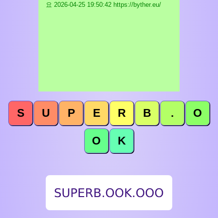
요
2026-04-25 19:50:42 https://byther.eu/
S
U
P
E
R
B
.
O
O
K