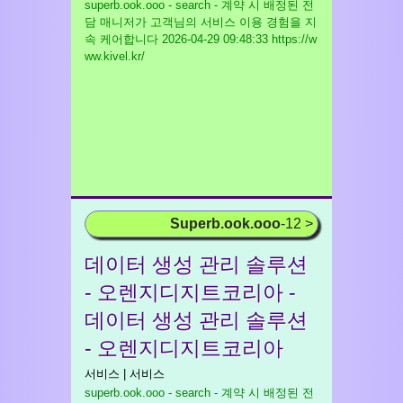
superb.ook.ooo - search - 계약 시 배정된 전
담 매니저가 고객님의 서비스 이용 경험을 지
속 케어합니다
2026-04-29 09:48:33 https://w
ww.kivel.kr/
Superb.ook.ooo
-12 >
데이터 생성 관리 솔루션
- 오렌지디지트코리아 -
데이터 생성 관리 솔루션
- 오렌지디지트코리아
서비스 | 서비스
superb.ook.ooo - search - 계약 시 배정된 전