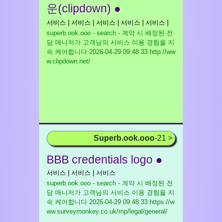
운(clipdown) ●
서비스 | 서비스 | 서비스 | 서비스 | 서비스 |
superb.ook.ooo - search - 계약 시 배정된 전
담 매니저가 고객님의 서비스 이용 경험을 지
속 케어합니다
2026-04-29 09:48:33 http://ww
w.clipdown.net/
Superb.ook.ooo
-21 >
BBB credentials logo ●
서비스 | 서비스 | 서비스
superb.ook.ooo - search - 계약 시 배정된 전
담 매니저가 고객님의 서비스 이용 경험을 지
속 케어합니다
2026-04-29 09:48:33 https://w
ww.surveymonkey.co.uk/mp/legal/general/