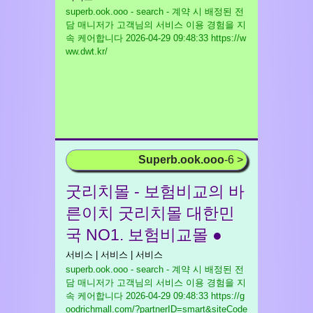
superb.ook.ooo - search - 계약 시 배정된 전
담 매니저가 고객님의 서비스 이용 경험을 지
속 케어합니다
2026-04-29 09:48:33 https://w
ww.dwt.kr/
Superb.ook.ooo
-6 >
굿리치몰 - 보험비교의 바
른이치 굿리치몰 대한민
국 NO1. 보험비교몰 ●
서비스 | 서비스 | 서비스
superb.ook.ooo - search - 계약 시 배정된 전
담 매니저가 고객님의 서비스 이용 경험을 지
속 케어합니다
2026-04-29 09:48:33 https://g
oodrichmall.com/?partnerID=smart&siteCode