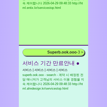
속 케어합니다
2026-04-29 09:48:33 http://ht
ml.entix.kr/servicestop.html
Superb.ook.ooo
-3 >
서비스 기간 만료안내 ●
서비스 | 서비스 | 서비스 | 서비스
superb.ook.ooo - search - 계약 시 배정된 전
담 매니저가 고객님의 서비스 이용 경험을 지
속 케어합니다
2026-04-29 09:48:33 http://ht
ml.ahndesign.kr/servicestop.html