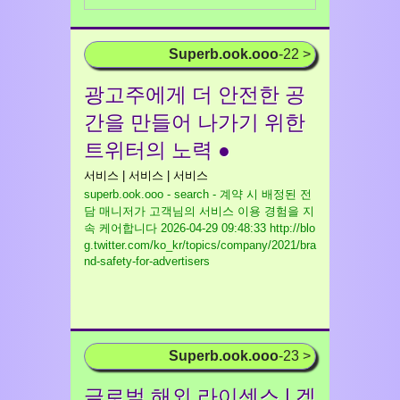
Superb.ook.ooo
-22 >
광고주에게 더 안전한 공
간을 만들어 나가기 위한
트위터의 노력 ●
서비스 | 서비스 | 서비스
superb.ook.ooo - search - 계약 시 배정된 전
담 매니저가 고객님의 서비스 이용 경험을 지
속 케어합니다
2026-04-29 09:48:33 http://blo
g.twitter.com/ko_kr/topics/company/2021/bra
nd-safety-for-advertisers
Superb.ook.ooo
-23 >
글로벌 해외 라이센스 | 겜