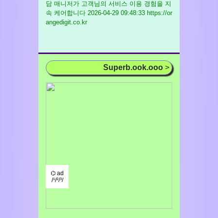
담 매니저가 고객님의 서비스 이용 경험을 지
속 케어합니다
2026-04-29 09:48:33 https://or
angedigit.co.kr
Superb.ook.ooo
>
⌬ ad
/¹/²/³/