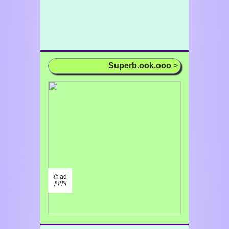
Superb.ook.ooo
>
⌬ ad
/¹/²/³/