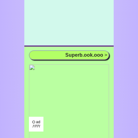
Superb.ook.ooo
>
⌬ ad
/¹/²/³/