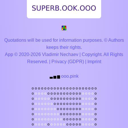
Quotations will be used for information purposes. © Authors
keeps their rights.
App © 2020-2026 Vladimir Nechaev | Copyright. All Rights
Reserved. |
Privacy (GDPR)
|
Imprint
ooo.pink
▃
▅
▆
o
o
o
o
o
o
o
o
o
o
o
o
o
o
o
o
o
o
o
o
o
o
o
o
o
o
o
o
o
o
o
o
o
o
o
o
o
o
o
o
o
o
o
o
o
o
o
o
o
o
o
o
o
o
o
o
o
o
o
o
o
o
o
o
o
o
o
o
o
o
o
o
o
o
o
o
o
o
o
o
o
o
o
o
o
o
o
o
o
o
o
o
o
o
o
o
o
o
o
o
o
o
o
o
o
o
o
o
o
o
o
o
o
o
o
o
o
o
o
o
o
o
o
o
o
o
o
o
o
o
o
o
o
o
o
o
o
o
o
o
o
o
o
o
o
o
o
o
o
o
o
o
o
o
o
o
o
o
o
o
o
o
o
o
o
o
o
o