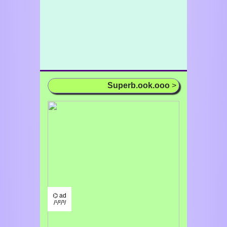
Superb.ook.ooo
>
⌬ ad
/¹/²/³/