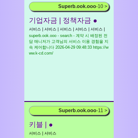
Superb.ook.ooo
-10 >
기업자금 | 정책자금 ●
서비스 | 서비스 | 서비스 | 서비스 | 서비스 |
superb.ook.ooo - search - 계약 시 배정된 전
담 매니저가 고객님의 서비스 이용 경험을 지
속 케어합니다
2026-04-29 09:48:33 https://w
ww.k-cd.com/
Superb.ook.ooo
-11 >
키블 | ●
서비스 | 서비스