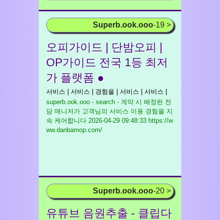
Superb.ook.ooo
-19 >
오피가이드 | 단밤오피 |
OP가이드 전국 1등 최저
가 플랫폼 ●
서비스 | 서비스 | 경험을 | 서비스 | 서비스 |
superb.ook.ooo - search - 계약 시 배정된 전
담 매니저가 고객님의 서비스 이용 경험을 지
속 케어합니다
2026-04-29 09:48:33 https://w
ww.danbamop.com/
Superb.ook.ooo
-20 >
유튜브 음원추출 - 클립다