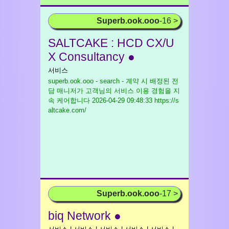
Superb.ook.ooo
-16 >
SALTCAKE : HCD CX/U
X Consultancy ●
서비스
superb.ook.ooo - search - 계약 시 배정된 전
담 매니저가 고객님의 서비스 이용 경험을 지
속 케어합니다
2026-04-29 09:48:33 https://s
altcake.com/
Superb.ook.ooo
-17 >
biq Network ●