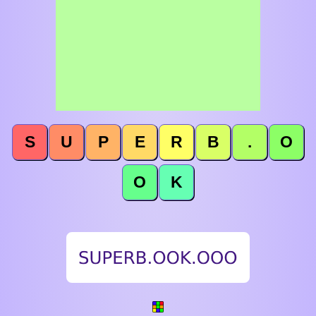
S
U
P
E
R
B
.
O
O
K