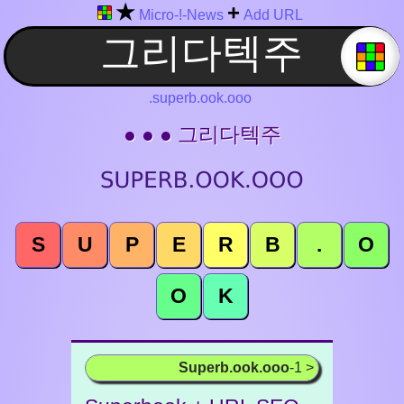
★
+
Micro-!-News
Add URL
.superb.ook.ooo
● ● ● 그리다텍주
S
U
P
E
R
B
.
O
O
K
Superb.ook.ooo
-1 >