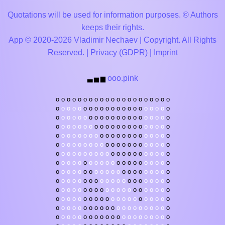
Quotations will be used for information purposes. © Authors
keeps their rights.
App © 2020-2026 Vladimir Nechaev | Copyright. All Rights
Reserved. |
Privacy (GDPR)
|
Imprint
ooo.pink
▃
▅
▆
o
o
o
o
o
o
o
o
o
o
o
o
o
o
o
o
o
o
o
o
o
o
o
o
o
o
o
o
o
o
o
o
o
o
o
o
o
o
o
o
o
o
o
o
o
o
o
o
o
o
o
o
o
o
o
o
o
o
o
o
o
o
o
o
o
o
o
o
o
o
o
o
o
o
o
o
o
o
o
o
o
o
o
o
o
o
o
o
o
o
o
o
o
o
o
o
o
o
o
o
o
o
o
o
o
o
o
o
o
o
o
o
o
o
o
o
o
o
o
o
o
o
o
o
o
o
o
o
o
o
o
o
o
o
o
o
o
o
o
o
o
o
o
o
o
o
o
o
o
o
o
o
o
o
o
o
o
o
o
o
o
o
o
o
o
o
o
o
o
o
o
o
o
o
o
o
o
o
o
o
o
o
o
o
o
o
o
o
o
o
o
o
o
o
o
o
o
o
o
o
o
o
o
o
o
o
o
o
o
o
o
o
o
o
o
o
o
o
o
o
o
o
o
o
o
o
o
o
o
o
o
o
o
o
o
o
o
o
o
o
o
o
o
o
o
o
o
o
o
o
o
o
o
o
o
o
o
o
o
o
o
o
o
o
o
o
o
o
o
o
o
o
o
o
o
o
o
o
o
o
o
o
o
o
o
o
o
o
o
o
o
o
o
o