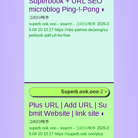
Superbook + URL SEO
microblog Ping-!-Pong ◐
그리다텍주
superb.ook.ooo - search - 그리다텍주
2026-0
5-04 10:10:17 https://nbs-partner.de/pong/su
perbook-add-url-for-free
Superb.ook.ooo
-2 >
Plus URL | Add URL | Su
bmit Website | link site ◐
그리다텍주
superb.ook.ooo - search - 그리다텍주
2026-0
5-04 10:10:17 https://superb.ook.ooo/plus