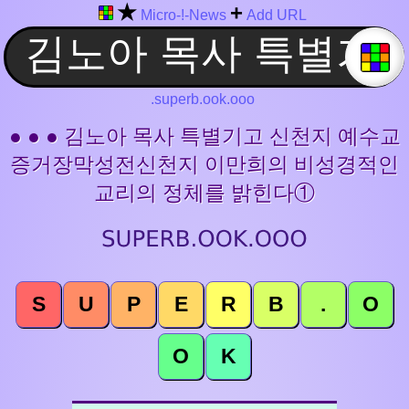
★
+
Micro-!-News
Add URL
.superb.ook.ooo
● ● ● 김노아 목사 특별기고 신천지 예수교
증거장막성전신천지 이만희의 비성경적인
교리의 정체를 밝힌다①
S
U
P
E
R
B
.
O
O
K