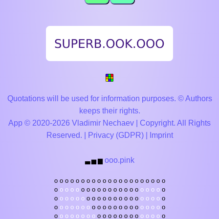
Quotations will be used for information purposes. © Authors
keeps their rights.
App © 2020-2026 Vladimir Nechaev | Copyright. All Rights
Reserved. |
Privacy (GDPR)
|
Imprint
ooo.pink
▃
▅
▆
o
o
o
o
o
o
o
o
o
o
o
o
o
o
o
o
o
o
o
o
o
o
o
o
o
o
o
o
o
o
o
o
o
o
o
o
o
o
o
o
o
o
o
o
o
o
o
o
o
o
o
o
o
o
o
o
o
o
o
o
o
o
o
o
o
o
o
o
o
o
o
o
o
o
o
o
o
o
o
o
o
o
o
o
o
o
o
o
o
o
o
o
o
o
o
o
o
o
o
o
o
o
o
o
o