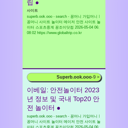
립 ●
사이트
superb.ook.ooo - search - 꽁머니 가입머니ㅣ
꽁머니 사이트 놀이터 메이저 안전 사이트 놀
이터 스포츠중계 꽁조이닷컴
2026-05-04 06:
08:02 https://www.globaltrip.co.kr
Superb.ook.ooo
-9 >
이베일: 안전놀이터 2023
년 정보 및 국내 Top20 안
전 놀이터 ●
superb.ook.ooo - search - 꽁머니 가입머니ㅣ
꽁머니 사이트 놀이터 메이저 안전 사이트 놀
이터 스포츠중계 꽁조이닷컴
2026-05-04 06: