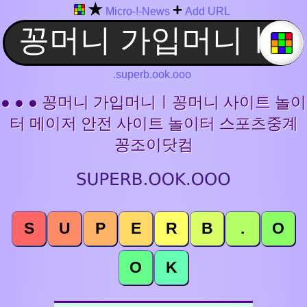
★
+
Micro-!-News
Add URL
.superb.ook.ooo
● ● ● 꽁머니 가입머니ㅣ꽁머니 사이트 놀이
터 메이저 안전 사이트 놀이터 스포츠중계
꽁조이닷컴
S
U
P
E
R
B
.
O
O
K