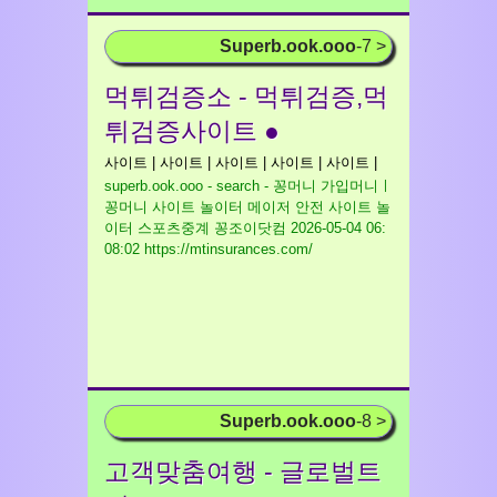
Superb.ook.ooo
-7 >
먹튀검증소 - 먹튀검증,먹
튀검증사이트 ●
사이트 | 사이트 | 사이트 | 사이트 | 사이트 |
superb.ook.ooo - search - 꽁머니 가입머니ㅣ
꽁머니 사이트 놀이터 메이저 안전 사이트 놀
이터 스포츠중계 꽁조이닷컴
2026-05-04 06:
08:02 https://mtinsurances.com/
Superb.ook.ooo
-8 >
고객맞춤여행 - 글로벌트