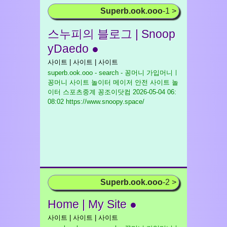
Superb.ook.ooo
-1 >
스누피의 블로그 | Snoop
yDaedo ●
사이트 | 사이트 | 사이트
superb.ook.ooo - search - 꽁머니 가입머니ㅣ
꽁머니 사이트 놀이터 메이저 안전 사이트 놀
이터 스포츠중계 꽁조이닷컴
2026-05-04 06:
08:02 https://www.snoopy.space/
Superb.ook.ooo
-2 >
Home | My Site ●
사이트 | 사이트 | 사이트