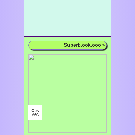
Superb.ook.ooo
>
⌬ ad
/¹/²/³/