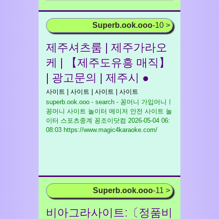
Superb.ook.ooo
-10 >
제주셔츠룸 | 제주가라오
케 | 【제주도유흥 매직】
| 광고문의 | 제주시 ●
사이트 | 사이트 | 사이트 | 사이트
superb.ook.ooo - search - 꽁머니 가입머니ㅣ
꽁머니 사이트 놀이터 메이저 안전 사이트 놀
이터 스포츠중계 꽁조이닷컴
2026-05-04 06:
08:03 https://www.magic4karaoke.com/
Superb.ook.ooo
-11 >
비아그라사이트:〔정품비