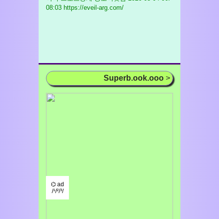
08:03 https://eveil-arg.com/
Superb.ook.ooo
>
⌬ ad
/¹/²/³/