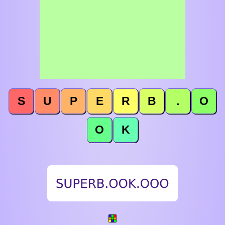
S
U
P
E
R
B
.
O
O
K