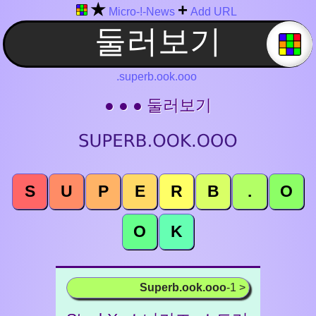
★
+
Micro-!-News
Add URL
.superb.ook.ooo
● ● ● 둘러보기
S
U
P
E
R
B
.
O
O
K
Superb.ook.ooo
-1 >