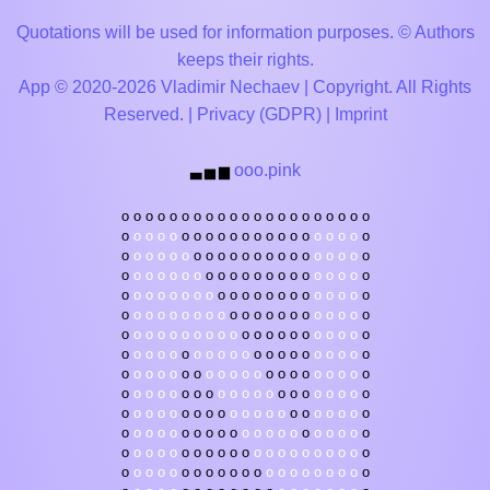
Quotations will be used for information purposes. © Authors
keeps their rights.
App © 2020-2026 Vladimir Nechaev | Copyright. All Rights
Reserved. |
Privacy (GDPR)
|
Imprint
ooo.pink
▃
▅
▆
o
o
o
o
o
o
o
o
o
o
o
o
o
o
o
o
o
o
o
o
o
o
o
o
o
o
o
o
o
o
o
o
o
o
o
o
o
o
o
o
o
o
o
o
o
o
o
o
o
o
o
o
o
o
o
o
o
o
o
o
o
o
o
o
o
o
o
o
o
o
o
o
o
o
o
o
o
o
o
o
o
o
o
o
o
o
o
o
o
o
o
o
o
o
o
o
o
o
o
o
o
o
o
o
o
o
o
o
o
o
o
o
o
o
o
o
o
o
o
o
o
o
o
o
o
o
o
o
o
o
o
o
o
o
o
o
o
o
o
o
o
o
o
o
o
o
o
o
o
o
o
o
o
o
o
o
o
o
o
o
o
o
o
o
o
o
o
o
o
o
o
o
o
o
o
o
o
o
o
o
o
o
o
o
o
o
o
o
o
o
o
o
o
o
o
o
o
o
o
o
o
o
o
o
o
o
o
o
o
o
o
o
o
o
o
o
o
o
o
o
o
o
o
o
o
o
o
o
o
o
o
o
o
o
o
o
o
o
o
o
o
o
o
o
o
o
o
o
o
o
o
o
o
o
o
o
o
o
o
o
o
o
o
o
o
o
o
o
o
o
o
o
o
o
o
o
o
o
o
o
o
o
o
o
o
o
o
o
o
o
o
o
o
o