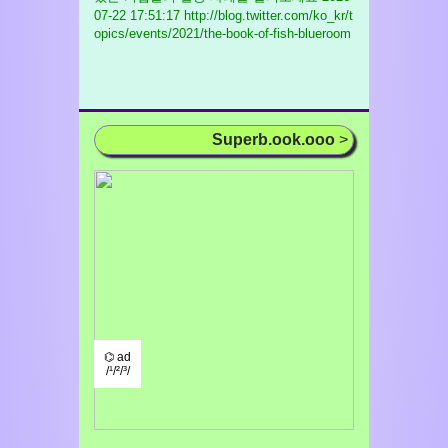
07-22 17:51:17 http://blog.twitter.com/ko_kr/t
opics/events/2021/the-book-of-fish-blueroom
Superb.ook.ooo
>
⌬ ad
/¹/²/³/