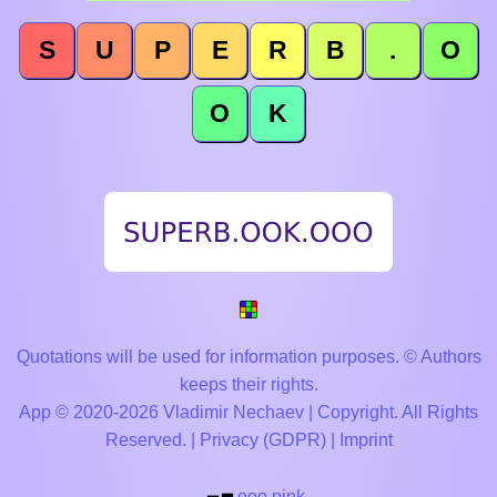
S
U
P
E
R
B
.
O
O
K
Quotations will be used for information purposes. © Authors
keeps their rights.
App © 2020-2026 Vladimir Nechaev | Copyright. All Rights
Reserved. |
Privacy (GDPR)
|
Imprint
ooo.pink