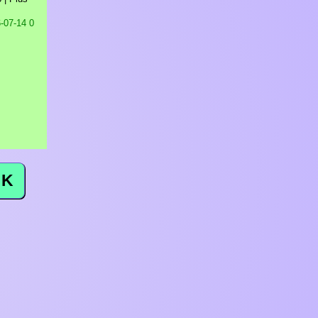
-07-14 0
K