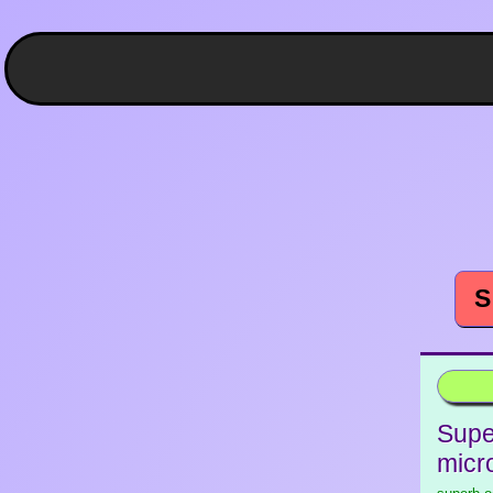
S
Supe
micr