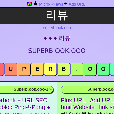
★
+
Micro-!-News
Add URL
.superb.ook.ooo
● ● ● 리뷰
U
P
E
R
B
.
O
O
Superb.ook.ooo
-1 >
Superb.ook.
rbook + URL SEO
Plus URL | Add URL 
oblog Ping-!-Pong ●
bmit Website | link s
Add Website URL to superb.ook.ooo