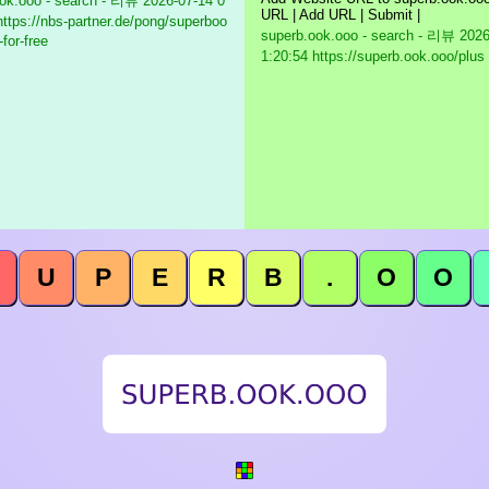
ok.ooo - search - 리뷰
2026-07-14 0
URL | Add URL | Submit |
https://nbs-partner.de/pong/superboo
superb.ook.ooo - search - 리뷰
2026
-for-free
1:20:54 https://superb.ook.ooo/plus
U
P
E
R
B
.
O
O