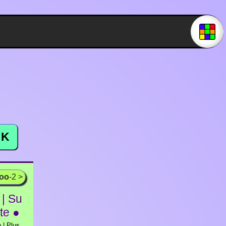
K
ooo
-2 >
| Su
ite ●
 | Plus