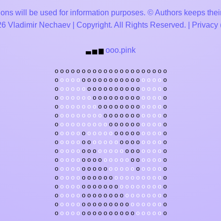
ons will be used for information purposes. © Authors keeps their
 Vladimir Nechaev | Copyright. All Rights Reserved. |
Privacy
ooo.pink
▃
▅
▆
o
o
o
o
o
o
o
o
o
o
o
o
o
o
o
o
o
o
o
o
o
o
o
o
o
o
o
o
o
o
o
o
o
o
o
o
o
o
o
o
o
o
o
o
o
o
o
o
o
o
o
o
o
o
o
o
o
o
o
o
o
o
o
o
o
o
o
o
o
o
o
o
o
o
o
o
o
o
o
o
o
o
o
o
o
o
o
o
o
o
o
o
o
o
o
o
o
o
o
o
o
o
o
o
o
o
o
o
o
o
o
o
o
o
o
o
o
o
o
o
o
o
o
o
o
o
o
o
o
o
o
o
o
o
o
o
o
o
o
o
o
o
o
o
o
o
o
o
o
o
o
o
o
o
o
o
o
o
o
o
o
o
o
o
o
o
o
o
o
o
o
o
o
o
o
o
o
o
o
o
o
o
o
o
o
o
o
o
o
o
o
o
o
o
o
o
o
o
o
o
o
o
o
o
o
o
o
o
o
o
o
o
o
o
o
o
o
o
o
o
o
o
o
o
o
o
o
o
o
o
o
o
o
o
o
o
o
o
o
o
o
o
o
o
o
o
o
o
o
o
o
o
o
o
o
o
o
o
o
o
o
o
o
o
o
o
o
o
o
o
o
o
o
o
o
o
o
o
o
o
o
o
o
o
o
o
o
o
o
o
o
o
o
o
o
o
o
o
o
o
o
o
o
o
o
o
o
o
o
o
o
o
o
o
o
o
o
o
o
o
o
o
o
o
o
o
o
o
o
o
o
o
o
o
o
o
o
o
o
o
o
o
o
o
o
o
o
o
o
o
o
o
o
o
o
o
o