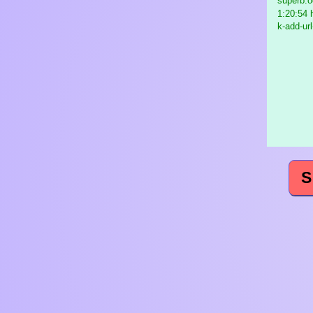
superb.o
1:20:54 
k-add-url
S