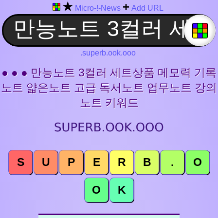
★
+
Micro-!-News
Add URL
.superb.ook.ooo
● ● ● 만능노트 3컬러 세트상품 메모력 기록
노트 얇은노트 고급 독서노트 업무노트 강의
노트 키워드
S
U
P
E
R
B
.
O
O
K