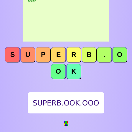
able/
S
U
P
E
R
B
.
O
O
K