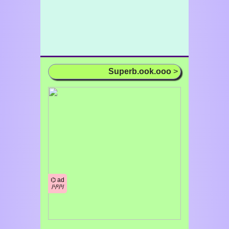
Superb.ook.ooo
>
⌬ ad
/¹/²/³/