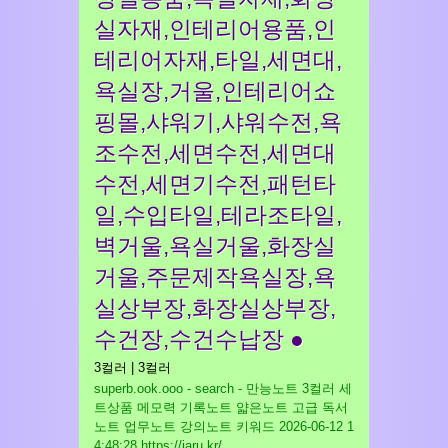
실자재,인테리어용품,인
테리어자재,타일,세면대,
욕실장,거울,인테리어쇼
핑몰,샤워기,샤워수전,욕
조수전,세면수전,세면대
수전,세면기수전,패턴타
일,수입타일,테라조타일,
벽거울,욕실거울,화장실
거울,주문제작욕실장,욕
실상부장,화장실상부장,
수건장,수건수납장 ●
3컬러 | 3컬러
superb.ook.ooo - search - 만능노트 3컬러 세
트상품 메모력 기록노트 얇은노트 고급 독서
노트 업무노트 강의노트 키워드
2026-06-12 1
4:48:28 https://jaru.kr/