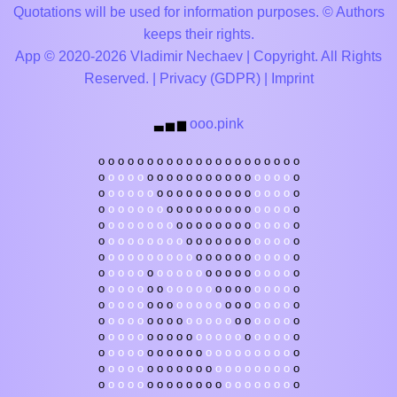
Quotations will be used for information purposes. © Authors
keeps their rights.
App © 2020-2026 Vladimir Nechaev | Copyright. All Rights
Reserved. |
Privacy (GDPR)
|
Imprint
ooo.pink
▃
▅
▆
o
o
o
o
o
o
o
o
o
o
o
o
o
o
o
o
o
o
o
o
o
o
o
o
o
o
o
o
o
o
o
o
o
o
o
o
o
o
o
o
o
o
o
o
o
o
o
o
o
o
o
o
o
o
o
o
o
o
o
o
o
o
o
o
o
o
o
o
o
o
o
o
o
o
o
o
o
o
o
o
o
o
o
o
o
o
o
o
o
o
o
o
o
o
o
o
o
o
o
o
o
o
o
o
o
o
o
o
o
o
o
o
o
o
o
o
o
o
o
o
o
o
o
o
o
o
o
o
o
o
o
o
o
o
o
o
o
o
o
o
o
o
o
o
o
o
o
o
o
o
o
o
o
o
o
o
o
o
o
o
o
o
o
o
o
o
o
o
o
o
o
o
o
o
o
o
o
o
o
o
o
o
o
o
o
o
o
o
o
o
o
o
o
o
o
o
o
o
o
o
o
o
o
o
o
o
o
o
o
o
o
o
o
o
o
o
o
o
o
o
o
o
o
o
o
o
o
o
o
o
o
o
o
o
o
o
o
o
o
o
o
o
o
o
o
o
o
o
o
o
o
o
o
o
o
o
o
o
o
o
o
o
o
o
o
o
o
o
o
o
o
o
o
o
o
o
o
o
o
o
o
o
o
o
o
o
o
o
o
o
o
o
o
o
o
o
o
o
o
o
o
o
o
o
o
o
o
o
o
o
o
o
o
o
o