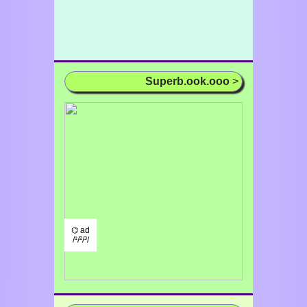
Superb.ook.ooo
>
⌬ ad
/¹/²/³/