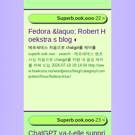
Superb.ook.ooo
-22 >
Fedora &laquo; Robert H
oekstra s blog ◐
메르세데스 처음으로 chatgpt를 제어를
superb.ook.ooo - search - 메르세데스 벤츠
사상 처음으로 chatgpt를 차량 내 음성 제어
를 위해 도입
2026-07-19 19:14:04 http://ww
w.hoekstra.nu/wordpress/blog/category/com
puters/linux/fedora-linux/
Superb.ook.ooo
-23 >
ChatGPT va-t-elle suppri