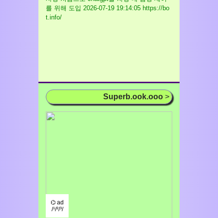
를 위해 도입
2026-07-19 19:14:05 https://bo
t.info/
Superb.ook.ooo
>
⌬ ad
/¹/²/³/