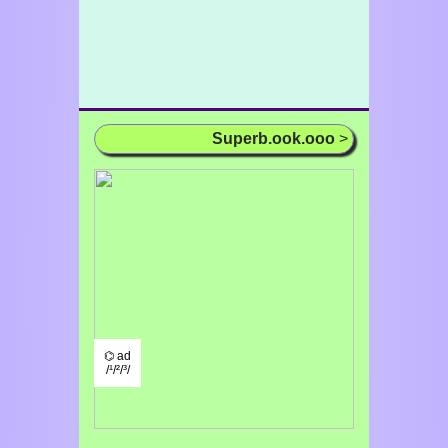
Superb.ook.ooo
>
⌬ ad
/¹/²/³/