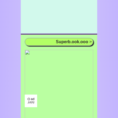
Superb.ook.ooo
>
⌬ ad
/¹/²/³/