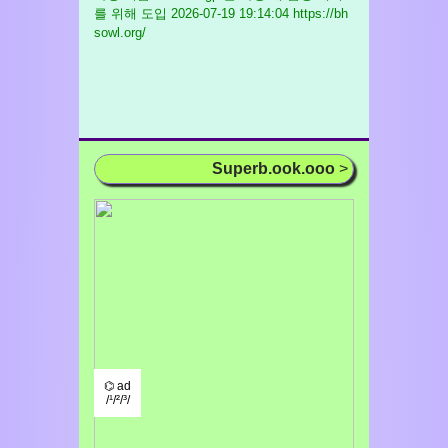
를 위해 도입
2026-07-19 19:14:04 https://bh
sowl.org/
Superb.ook.ooo
>
⌬ ad
/¹/²/³/