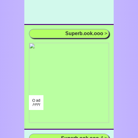
Superb.ook.ooo
>
⌬ ad
/¹/²/³/