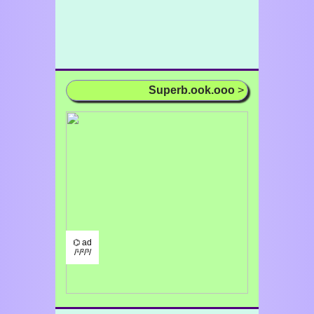
Superb.ook.ooo
>
⌬ ad
/¹/²/³/