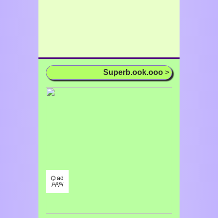
Superb.ook.ooo
>
⌬ ad
/¹/²/³/