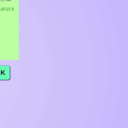
-07-27 0
K