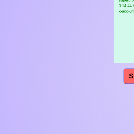
superb.o
0:14:44 
k-add-url
S