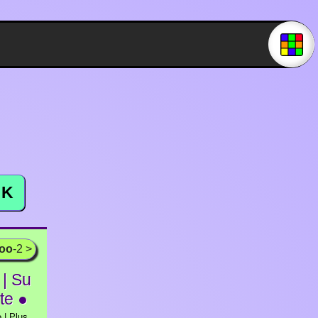
K
ooo
-2 >
| Su
ite ●
 | Plus