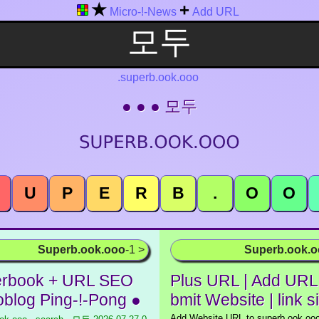
★
+
Micro-!-News
Add URL
.superb.ook.ooo
● ● ● 모두
U
P
E
R
B
.
O
O
Superb.ook.ooo
-1 >
Superb.ook.
rbook + URL SEO
Plus URL | Add URL 
oblog Ping-!-Pong ●
bmit Website | link s
Add Website URL to superb.ook.ooo