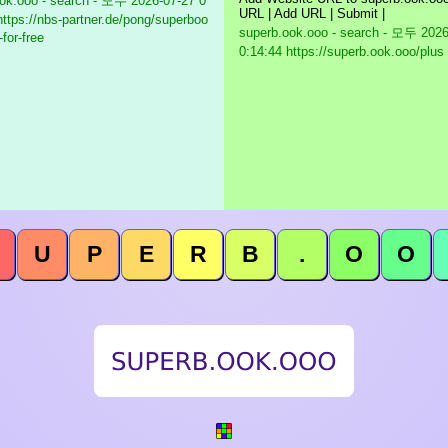
ok.ooo - search - 모두
2026-07-27 0
URL | Add URL | Submit |
https://nbs-partner.de/pong/superboo
superb.ook.ooo - search - 모두
2026
-for-free
0:14:44 https://superb.ook.ooo/plus
U
P
E
R
B
.
O
O