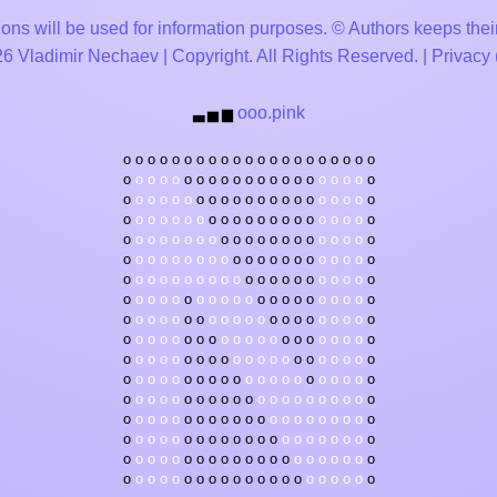
ons will be used for information purposes. © Authors keeps their
 Vladimir Nechaev | Copyright. All Rights Reserved. |
Privacy
ooo.pink
▃
▅
▆
o
o
o
o
o
o
o
o
o
o
o
o
o
o
o
o
o
o
o
o
o
o
o
o
o
o
o
o
o
o
o
o
o
o
o
o
o
o
o
o
o
o
o
o
o
o
o
o
o
o
o
o
o
o
o
o
o
o
o
o
o
o
o
o
o
o
o
o
o
o
o
o
o
o
o
o
o
o
o
o
o
o
o
o
o
o
o
o
o
o
o
o
o
o
o
o
o
o
o
o
o
o
o
o
o
o
o
o
o
o
o
o
o
o
o
o
o
o
o
o
o
o
o
o
o
o
o
o
o
o
o
o
o
o
o
o
o
o
o
o
o
o
o
o
o
o
o
o
o
o
o
o
o
o
o
o
o
o
o
o
o
o
o
o
o
o
o
o
o
o
o
o
o
o
o
o
o
o
o
o
o
o
o
o
o
o
o
o
o
o
o
o
o
o
o
o
o
o
o
o
o
o
o
o
o
o
o
o
o
o
o
o
o
o
o
o
o
o
o
o
o
o
o
o
o
o
o
o
o
o
o
o
o
o
o
o
o
o
o
o
o
o
o
o
o
o
o
o
o
o
o
o
o
o
o
o
o
o
o
o
o
o
o
o
o
o
o
o
o
o
o
o
o
o
o
o
o
o
o
o
o
o
o
o
o
o
o
o
o
o
o
o
o
o
o
o
o
o
o
o
o
o
o
o
o
o
o
o
o
o
o
o
o
o
o
o
o
o
o
o
o
o
o
o
o
o
o
o
o
o
o
o
o
o
o
o
o
o
o
o
o
o
o
o
o
o
o
o
o
o
o
o
o
o
o
o
o