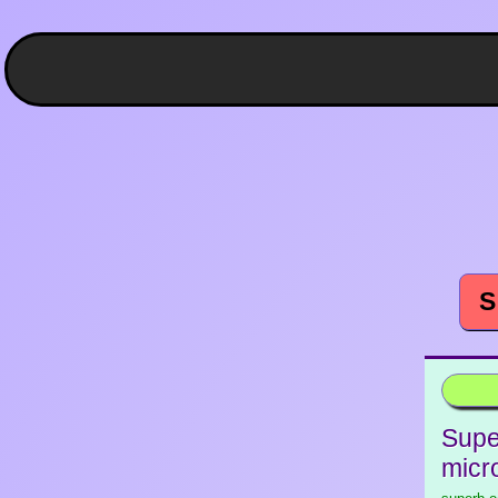
S
Supe
micr