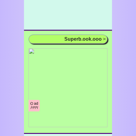
Superb.ook.ooo
>
⌬ ad
/¹/²/³/