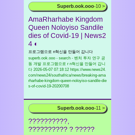
Superb.ook.ooo
-10 >
AmaRharhabe Kingdom
Queen Noloyiso Sandile
dies of Covid-19 | News2
4 ◐
프로그램으로 n혁신을 만들어 갑니다
superb.ook.ooo - search - 벤처 투자 연구 공
동 개발 프로그램으로 r n혁신을 만들어 갑니
다
2026-05-07 07:18:12 https://www.news24.
com/news24/southafrica/news/breaking-ama
rharhabe-kingdom-queen-noloyiso-sandile-die
s-of-covid-19-20200708
Superb.ook.ooo
-11 >
??????????,
?????????? ? ?????