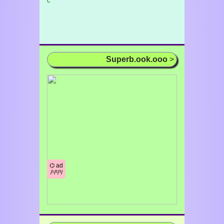
c
Superb.ook.ooo
>
⌬ ad
/¹/²/³/