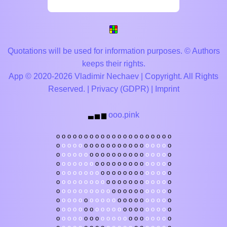
Quotations will be used for information purposes. © Authors
keeps their rights.
App © 2020-2026 Vladimir Nechaev | Copyright. All Rights
Reserved. |
Privacy (GDPR)
|
Imprint
ooo.pink
▃
▅
▆
o
o
o
o
o
o
o
o
o
o
o
o
o
o
o
o
o
o
o
o
o
o
o
o
o
o
o
o
o
o
o
o
o
o
o
o
o
o
o
o
o
o
o
o
o
o
o
o
o
o
o
o
o
o
o
o
o
o
o
o
o
o
o
o
o
o
o
o
o
o
o
o
o
o
o
o
o
o
o
o
o
o
o
o
o
o
o
o
o
o
o
o
o
o
o
o
o
o
o
o
o
o
o
o
o
o
o
o
o
o
o
o
o
o
o
o
o
o
o
o
o
o
o
o
o
o
o
o
o
o
o
o
o
o
o
o
o
o
o
o
o
o
o
o
o
o
o
o
o
o
o
o
o
o
o
o
o
o
o
o
o
o
o
o
o
o
o
o
o
o
o
o
o
o
o
o
o
o
o
o
o
o
o
o
o
o
o
o
o
o
o
o
o
o
o
o
o
o
o
o
o
o
o
o
o
o
o
o
o
o