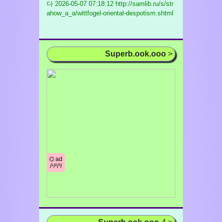
다
2026-05-07 07:18:12 http://samlib.ru/s/str
ahow_a_a/wittfogel-oriental-despotism.shtml
Superb.ook.ooo
>
⌬ ad
/¹/²/³/