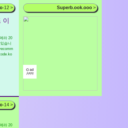
oo
-12 >
Superb.ook.ooo
>
 이
 카메라 20
 있습니
tivecomm
lcode.ko
⌬ ad
/¹/²/³/
oo
-14 >
 카메라 20