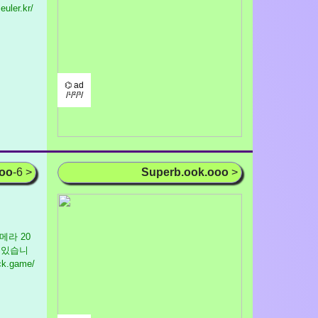
uler.kr/
⌬ ad
/¹/²/³/
ooo
-6 >
Superb.ook.ooo
>
 카메라 20
 있습니
ck.game/