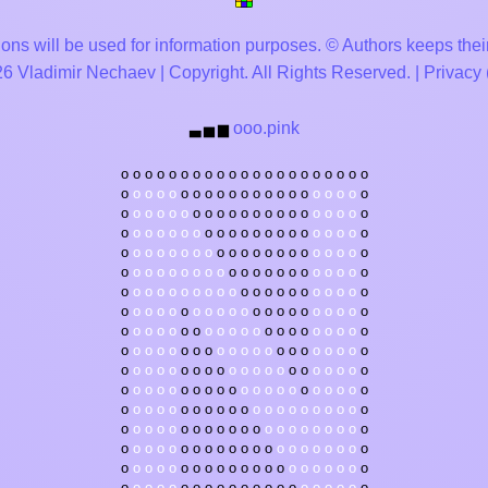
ons will be used for information purposes. © Authors keeps their
 Vladimir Nechaev | Copyright. All Rights Reserved. |
Privacy
ooo.pink
▃
▅
▆
o
o
o
o
o
o
o
o
o
o
o
o
o
o
o
o
o
o
o
o
o
o
o
o
o
o
o
o
o
o
o
o
o
o
o
o
o
o
o
o
o
o
o
o
o
o
o
o
o
o
o
o
o
o
o
o
o
o
o
o
o
o
o
o
o
o
o
o
o
o
o
o
o
o
o
o
o
o
o
o
o
o
o
o
o
o
o
o
o
o
o
o
o
o
o
o
o
o
o
o
o
o
o
o
o
o
o
o
o
o
o
o
o
o
o
o
o
o
o
o
o
o
o
o
o
o
o
o
o
o
o
o
o
o
o
o
o
o
o
o
o
o
o
o
o
o
o
o
o
o
o
o
o
o
o
o
o
o
o
o
o
o
o
o
o
o
o
o
o
o
o
o
o
o
o
o
o
o
o
o
o
o
o
o
o
o
o
o
o
o
o
o
o
o
o
o
o
o
o
o
o
o
o
o
o
o
o
o
o
o
o
o
o
o
o
o
o
o
o
o
o
o
o
o
o
o
o
o
o
o
o
o
o
o
o
o
o
o
o
o
o
o
o
o
o
o
o
o
o
o
o
o
o
o
o
o
o
o
o
o
o
o
o
o
o
o
o
o
o
o
o
o
o
o
o
o
o
o
o
o
o
o
o
o
o
o
o
o
o
o
o
o
o
o
o
o
o
o
o
o
o
o
o
o
o
o
o
o
o
o
o
o
o
o
o
o
o
o
o
o
o
o
o
o
o
o
o
o
o
o
o
o
o
o
o
o
o
o
o
o
o
o
o
o
o
o
o
o
o
o
o
o
o
o
o
o
o