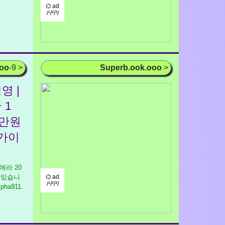
⌬ ad
/¹/²/³/
ooo
-9 >
Superb.ook.ooo
>
영 |
 1
0만원
용가이
 카메라 20
 있습니
⌬ ad
/¹/²/³/
.pha911.