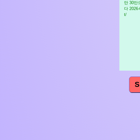
만 30
다
2026-0
t/
S