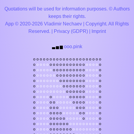
Quotations will be used for information purposes. © Authors
keeps their rights.
App © 2020-2026 Vladimir Nechaev | Copyright. All Rights
Reserved. |
Privacy (GDPR)
|
Imprint
ooo.pink
▃
▅
▆
o
o
o
o
o
o
o
o
o
o
o
o
o
o
o
o
o
o
o
o
o
o
o
o
o
o
o
o
o
o
o
o
o
o
o
o
o
o
o
o
o
o
o
o
o
o
o
o
o
o
o
o
o
o
o
o
o
o
o
o
o
o
o
o
o
o
o
o
o
o
o
o
o
o
o
o
o
o
o
o
o
o
o
o
o
o
o
o
o
o
o
o
o
o
o
o
o
o
o
o
o
o
o
o
o
o
o
o
o
o
o
o
o
o
o
o
o
o
o
o
o
o
o
o
o
o
o
o
o
o
o
o
o
o
o
o
o
o
o
o
o
o
o
o
o
o
o
o
o
o
o
o
o
o
o
o
o
o
o
o
o
o
o
o
o
o
o
o
o
o
o
o
o
o
o
o
o
o
o
o
o
o
o
o
o
o
o
o
o
o
o
o
o
o
o
o
o
o
o
o
o
o
o
o
o
o
o
o
o
o
o
o
o
o
o
o
o
o
o
o
o
o
o
o
o
o
o
o
o
o
o
o
o
o
o
o
o
o
o
o
o
o
o
o
o
o
o
o
o
o
o
o
o
o
o
o
o
o
o
o
o
o
o
o
o
o
o
o
o
o
o
o
o
o
o
o
o
o
o
o
o
o
o
o
o
o
o
o
o
o
o
o
o
o