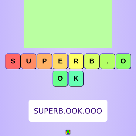
S
U
P
E
R
B
.
O
O
K