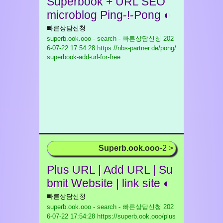
Superbook + URL SEO
microblog Ping-!-Pong ◐
빠른상담신청
superb.ook.ooo - search - 빠른상담신청
202
6-07-22 17:54:28 https://nbs-partner.de/pong/
superbook-add-url-for-free
Superb.ook.ooo
-2 >
Plus URL | Add URL | Su
bmit Website | link site ◐
빠른상담신청
superb.ook.ooo - search - 빠른상담신청
202
6-07-22 17:54:28 https://superb.ook.ooo/plus