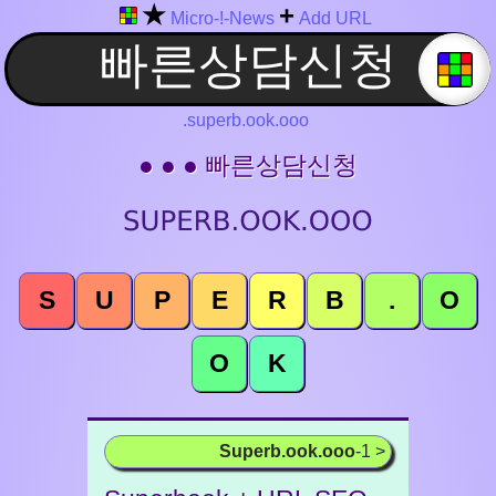
★
+
Micro-!-News
Add URL
.superb.ook.ooo
● ● ● 빠른상담신청
S
U
P
E
R
B
.
O
O
K
Superb.ook.ooo
-1 >