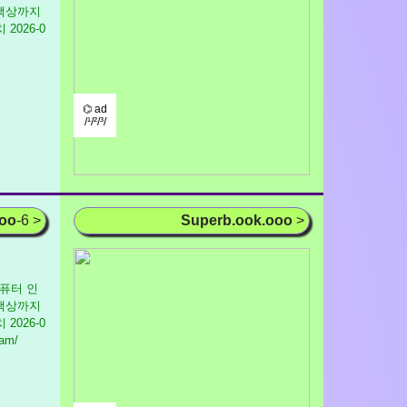
 책상까지
치
2026-0
⌬ ad
/¹/²/³/
ooo
-6 >
Superb.ook.ooo
>
 컴퓨터 인
 책상까지
치
2026-0
eam/