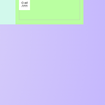
⌬ ad
/¹/²/³/