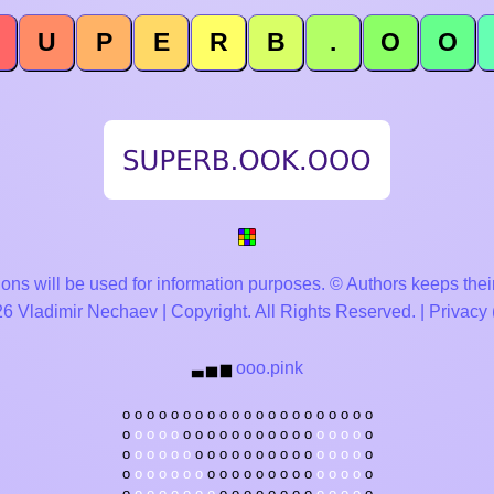
U
P
E
R
B
.
O
O
ons will be used for information purposes. © Authors keeps their
 Vladimir Nechaev | Copyright. All Rights Reserved. |
Privacy
ooo.pink
▃
▅
▆
o
o
o
o
o
o
o
o
o
o
o
o
o
o
o
o
o
o
o
o
o
o
o
o
o
o
o
o
o
o
o
o
o
o
o
o
o
o
o
o
o
o
o
o
o
o
o
o
o
o
o
o
o
o
o
o
o
o
o
o
o
o
o
o
o
o
o
o
o
o
o
o
o
o
o
o
o
o
o
o
o
o
o
o
o
o
o
o
o
o
o
o
o
o
o
o
o
o
o
o
o
o
o
o
o