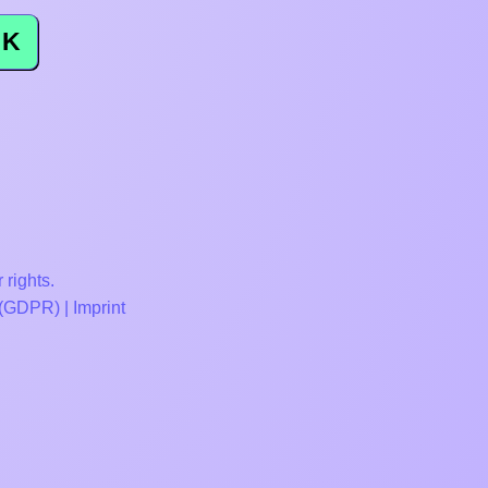
K
 rights.
 (GDPR)
|
Imprint