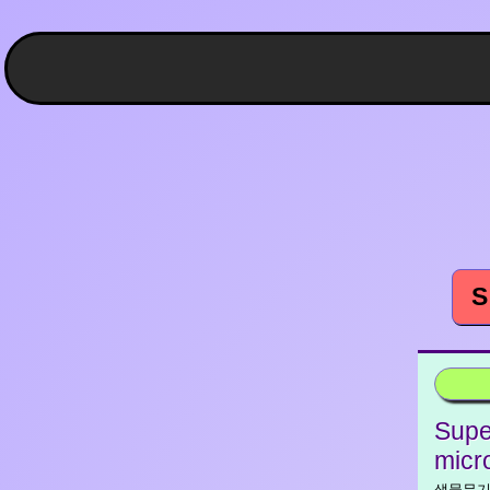
S
Supe
micr
생물무기