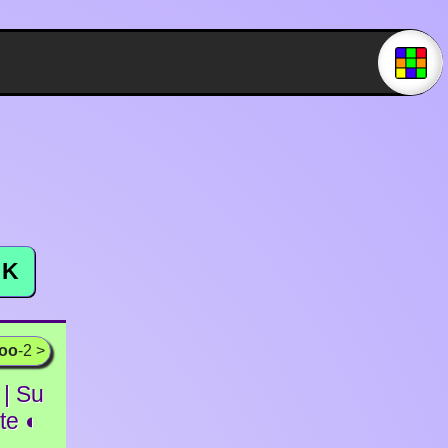
K
ooo
-2 >
| Su
ite ◐