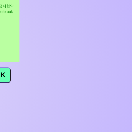
물무기금지협약
perb.ook.
K