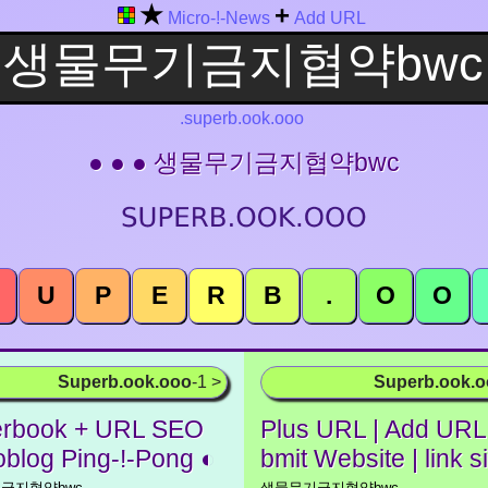
★
+
Micro-!-News
Add URL
.superb.ook.ooo
● ● ● 생물무기금지협약bwc
U
P
E
R
B
.
O
O
Superb.ook.ooo
-1 >
Superb.ook.
rbook + URL SEO
Plus URL | Add URL 
oblog Ping-!-Pong ◐
bmit Website | link s
금지협약bwc
생물무기금지협약bwc