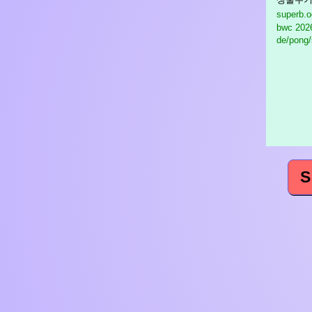
superb
bwc
2026
de/pong/
S