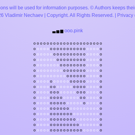
ons will be used for information purposes. © Authors keeps their
 Vladimir Nechaev | Copyright. All Rights Reserved. |
Privacy
ooo.pink
▃
▅
▆
o
o
o
o
o
o
o
o
o
o
o
o
o
o
o
o
o
o
o
o
o
o
o
o
o
o
o
o
o
o
o
o
o
o
o
o
o
o
o
o
o
o
o
o
o
o
o
o
o
o
o
o
o
o
o
o
o
o
o
o
o
o
o
o
o
o
o
o
o
o
o
o
o
o
o
o
o
o
o
o
o
o
o
o
o
o
o
o
o
o
o
o
o
o
o
o
o
o
o
o
o
o
o
o
o
o
o
o
o
o
o
o
o
o
o
o
o
o
o
o
o
o
o
o
o
o
o
o
o
o
o
o
o
o
o
o
o
o
o
o
o
o
o
o
o
o
o
o
o
o
o
o
o
o
o
o
o
o
o
o
o
o
o
o
o
o
o
o
o
o
o
o
o
o
o
o
o
o
o
o
o
o
o
o
o
o
o
o
o
o
o
o
o
o
o
o
o
o
o
o
o
o
o
o
o
o
o
o
o
o
o
o
o
o
o
o
o
o
o
o
o
o
o
o
o
o
o
o
o
o
o
o
o
o
o
o
o
o
o
o
o
o
o
o
o
o
o
o
o
o
o
o
o
o
o
o
o
o
o
o
o
o
o
o
o
o
o
o
o
o
o
o
o
o
o
o
o
o
o
o
o
o
o
o
o
o
o
o
o
o
o
o
o
o
o
o
o
o
o
o
o
o
o
o
o
o
o
o
o
o
o
o
o
o
o
o
o
o
o
o
o
o
o
o
o
o
o
o
o
o
o
o
o
o
o
o
o
o
o
o
o
o
o
o
o
o
o
o
o
o
o
o
o
o
o
o
o