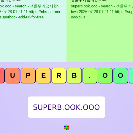
.ook.ooo - search - 생물무기금지협약
superb.ook.ooo - search - 생
-07-28 01:21:11 https://nbs-partner.
bwc
2026-07-28 01:21:11 https://su
superbook-add-url-for-free
ooo/plus
U
P
E
R
B
.
O
O