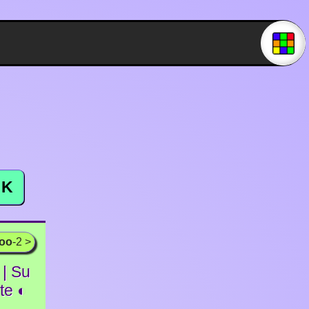
K
ooo
-2 >
| Su
ite ◐