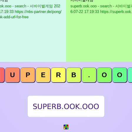
ook.ooo - search - 서바이벌게임
202
superb.ook.ooo - search - 서바이
17:19:33 https://nbs-partner.de/pong/
6-07-22 17:19:33 https://superb.ook
k-add-url-for-free
U
P
E
R
B
.
O
O