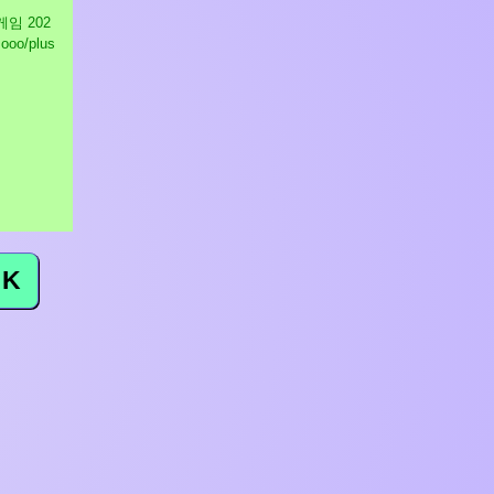
벌게임
202
.ooo/plus
K