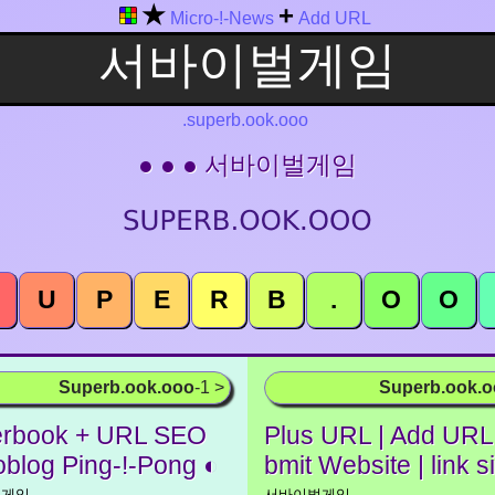
★
+
Micro-!-News
Add URL
.superb.ook.ooo
● ● ● 서바이벌게임
U
P
E
R
B
.
O
O
Superb.ook.ooo
-1 >
Superb.ook.
rbook + URL SEO
Plus URL | Add URL 
oblog Ping-!-Pong ◐
bmit Website | link s
벌게임
서바이벌게임