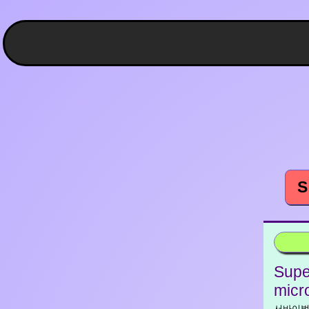
S
Supe
micr
서바이