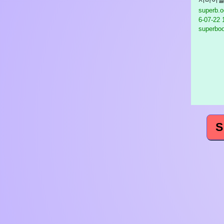
superb.
6-07-22 
superboo
S