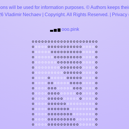
ons will be used for information purposes. © Authors keeps their
 Vladimir Nechaev | Copyright. All Rights Reserved. |
Privacy
ooo.pink
▃
▅
▆
o
o
o
o
o
o
o
o
o
o
o
o
o
o
o
o
o
o
o
o
o
o
o
o
o
o
o
o
o
o
o
o
o
o
o
o
o
o
o
o
o
o
o
o
o
o
o
o
o
o
o
o
o
o
o
o
o
o
o
o
o
o
o
o
o
o
o
o
o
o
o
o
o
o
o
o
o
o
o
o
o
o
o
o
o
o
o
o
o
o
o
o
o
o
o
o
o
o
o
o
o
o
o
o
o
o
o
o
o
o
o
o
o
o
o
o
o
o
o
o
o
o
o
o
o
o
o
o
o
o
o
o
o
o
o
o
o
o
o
o
o
o
o
o
o
o
o
o
o
o
o
o
o
o
o
o
o
o
o
o
o
o
o
o
o
o
o
o
o
o
o
o
o
o
o
o
o
o
o
o
o
o
o
o
o
o
o
o
o
o
o
o
o
o
o
o
o
o
o
o
o
o
o
o
o
o
o
o
o
o
o
o
o
o
o
o
o
o
o
o
o
o
o
o
o
o
o
o
o
o
o
o
o
o
o
o
o
o
o
o
o
o
o
o
o
o
o
o
o
o
o
o
o
o
o
o
o
o
o
o
o
o
o
o
o
o
o
o
o
o
o
o
o
o
o
o
o
o
o
o
o
o
o
o
o
o
o
o
o
o
o
o
o
o
o
o
o
o
o
o
o
o
o
o
o
o
o
o
o
o
o
o
o
o
o
o
o
o
o
o
o
o
o
o
o
o
o
o
o
o
o
o
o
o
o
o
o
o
o
o
o
o
o
o
o
o
o
o
o
o
o
o
o
o
o
o
o