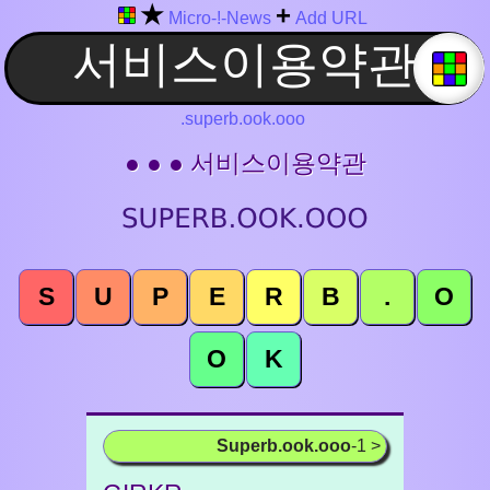
★
+
Micro-!-News
Add URL
.superb.ook.ooo
● ● ● 서비스이용약관
S
U
P
E
R
B
.
O
O
K
Superb.ook.ooo
-1 >