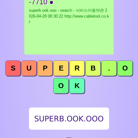
-7710 ●
superb.ook.ooo - search - 서비스이용약관
2
026-04-28 08:30:22 http://www.cabletool.co.k
r
S
U
P
E
R
B
.
O
O
K