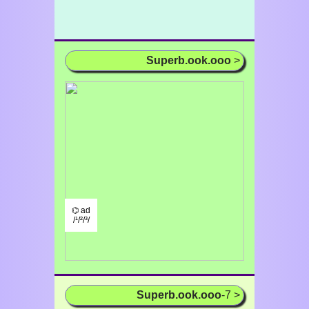
Superb.ook.ooo
>
⌬ ad
/¹/²/³/
Superb.ook.ooo
-7 >