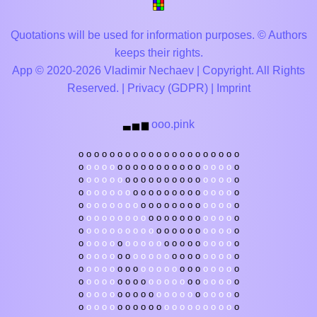
Quotations will be used for information purposes. © Authors
keeps their rights.
App © 2020-2026 Vladimir Nechaev | Copyright. All Rights
Reserved. |
Privacy (GDPR)
|
Imprint
ooo.pink
▃
▅
▆
o
o
o
o
o
o
o
o
o
o
o
o
o
o
o
o
o
o
o
o
o
o
o
o
o
o
o
o
o
o
o
o
o
o
o
o
o
o
o
o
o
o
o
o
o
o
o
o
o
o
o
o
o
o
o
o
o
o
o
o
o
o
o
o
o
o
o
o
o
o
o
o
o
o
o
o
o
o
o
o
o
o
o
o
o
o
o
o
o
o
o
o
o
o
o
o
o
o
o
o
o
o
o
o
o
o
o
o
o
o
o
o
o
o
o
o
o
o
o
o
o
o
o
o
o
o
o
o
o
o
o
o
o
o
o
o
o
o
o
o
o
o
o
o
o
o
o
o
o
o
o
o
o
o
o
o
o
o
o
o
o
o
o
o
o
o
o
o
o
o
o
o
o
o
o
o
o
o
o
o
o
o
o
o
o
o
o
o
o
o
o
o
o
o
o
o
o
o
o
o
o
o
o
o
o
o
o
o
o
o
o
o
o
o
o
o
o
o
o
o
o
o
o
o
o
o
o
o
o
o
o
o
o
o
o
o
o
o
o
o
o
o
o
o
o
o
o
o
o
o
o
o
o
o
o
o
o
o
o
o
o
o
o
o
o
o
o
o
o
o
o
o
o