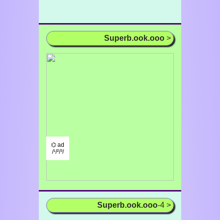
Superb.ook.ooo
>
⌬ ad
/¹/²/³/
Superb.ook.ooo
-4 >