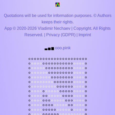
Quotations will be used for information purposes. © Authors
keeps their rights.
App © 2020-2026 Vladimir Nechaev | Copyright. All Rights
Reserved. |
Privacy (GDPR)
|
Imprint
ooo.pink
▃
▅
▆
o
o
o
o
o
o
o
o
o
o
o
o
o
o
o
o
o
o
o
o
o
o
o
o
o
o
o
o
o
o
o
o
o
o
o
o
o
o
o
o
o
o
o
o
o
o
o
o
o
o
o
o
o
o
o
o
o
o
o
o
o
o
o
o
o
o
o
o
o
o
o
o
o
o
o
o
o
o
o
o
o
o
o
o
o
o
o
o
o
o
o
o
o
o
o
o
o
o
o
o
o
o
o
o
o
o
o
o
o
o
o
o
o
o
o
o
o
o
o
o
o
o
o
o
o
o
o
o
o
o
o
o
o
o
o
o
o
o
o
o
o
o
o
o
o
o
o
o
o
o
o
o
o
o
o
o
o
o
o
o
o
o
o
o
o
o
o
o
o
o
o
o
o
o
o
o
o
o
o
o
o
o
o
o
o
o
o
o
o
o
o
o
o
o
o
o
o
o
o
o
o
o
o
o
o
o
o
o
o
o
o
o
o
o
o
o
o
o
o
o
o
o
o
o
o
o
o
o
o
o
o
o
o
o
o
o
o
o
o
o
o
o
o
o
o
o
o
o
o
o
o
o
o
o
o
o
o
o
o
o
o
o
o
o
o
o
o
o
o
o
o
o
o