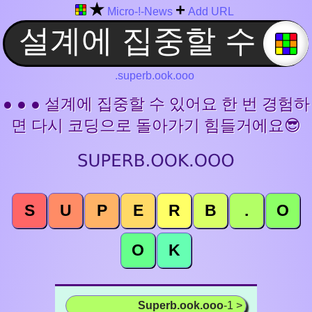
★
+
Micro-!-News
Add URL
.superb.ook.ooo
● ● ● 설계에 집중할 수 있어요 한 번 경험하
면 다시 코딩으로 돌아가기 힘들거에요😎
S
U
P
E
R
B
.
O
O
K
Superb.ook.ooo
-1 >