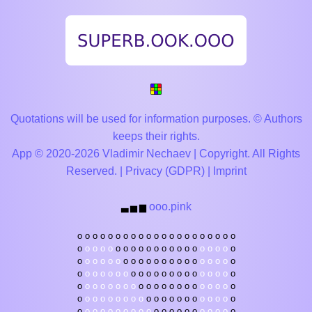
Quotations will be used for information purposes. © Authors
keeps their rights.
App © 2020-2026 Vladimir Nechaev | Copyright. All Rights
Reserved. |
Privacy (GDPR)
|
Imprint
ooo.pink
▃
▅
▆
o
o
o
o
o
o
o
o
o
o
o
o
o
o
o
o
o
o
o
o
o
o
o
o
o
o
o
o
o
o
o
o
o
o
o
o
o
o
o
o
o
o
o
o
o
o
o
o
o
o
o
o
o
o
o
o
o
o
o
o
o
o
o
o
o
o
o
o
o
o
o
o
o
o
o
o
o
o
o
o
o
o
o
o
o
o
o
o
o
o
o
o
o
o
o
o
o
o
o
o
o
o
o
o
o
o
o
o
o
o
o
o
o
o
o
o
o
o
o
o
o
o
o
o
o
o
o
o
o
o
o
o
o
o
o
o
o
o
o
o
o
o
o
o
o
o
o