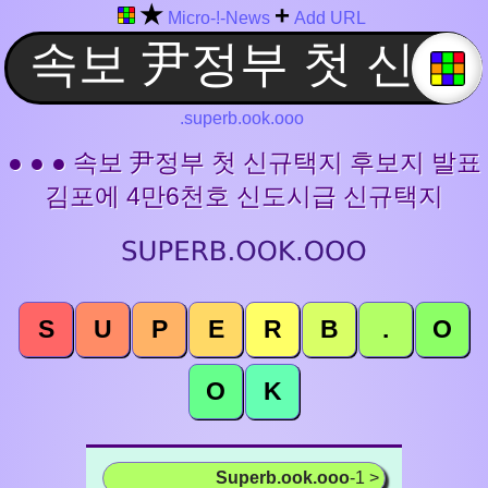
★
+
Micro-!-News
Add URL
.superb.ook.ooo
● ● ● 속보 尹정부 첫 신규택지 후보지 발표
김포에 4만6천호 신도시급 신규택지
S
U
P
E
R
B
.
O
O
K
Superb.ook.ooo
-1 >