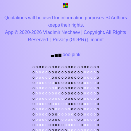
Quotations will be used for information purposes. © Authors
keeps their rights.
App © 2020-2026 Vladimir Nechaev | Copyright. All Rights
Reserved. |
Privacy (GDPR)
|
Imprint
ooo.pink
▃
▅
▆
o
o
o
o
o
o
o
o
o
o
o
o
o
o
o
o
o
o
o
o
o
o
o
o
o
o
o
o
o
o
o
o
o
o
o
o
o
o
o
o
o
o
o
o
o
o
o
o
o
o
o
o
o
o
o
o
o
o
o
o
o
o
o
o
o
o
o
o
o
o
o
o
o
o
o
o
o
o
o
o
o
o
o
o
o
o
o
o
o
o
o
o
o
o
o
o
o
o
o
o
o
o
o
o
o
o
o
o
o
o
o
o
o
o
o
o
o
o
o
o
o
o
o
o
o
o
o
o
o
o
o
o
o
o
o
o
o
o
o
o
o
o
o
o
o
o
o
o
o
o
o
o
o
o
o
o
o
o
o
o
o
o
o
o
o
o
o
o
o
o
o
o
o
o
o
o
o
o
o
o
o
o
o
o
o
o
o
o
o
o
o
o
o
o
o
o
o
o
o
o
o
o
o
o
o
o
o
o
o
o
o
o
o
o
o
o
o
o
o
o
o
o
o
o
o
o
o
o
o
o
o
o
o
o
o
o
o
o
o
o
o
o
o
o
o
o
o
o
o
o
o
o
o
o
o
o
o
o
o
o
o
o
o
o
o
o
o
o
o
o
o
o
o