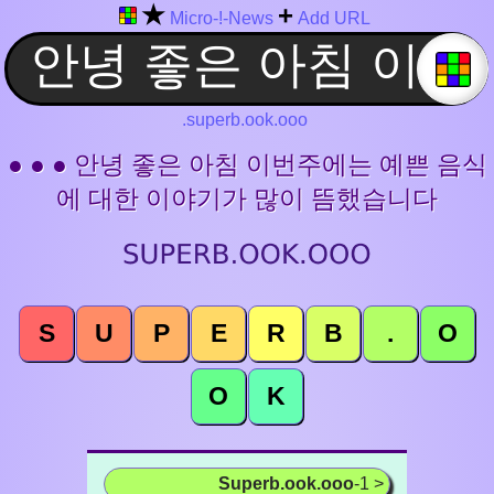
★
+
Micro-!-News
Add URL
.superb.ook.ooo
● ● ● 안녕 좋은 아침 이번주에는 예쁜 음식
에 대한 이야기가 많이 뜸했습니다
S
U
P
E
R
B
.
O
O
K
Superb.ook.ooo
-1 >