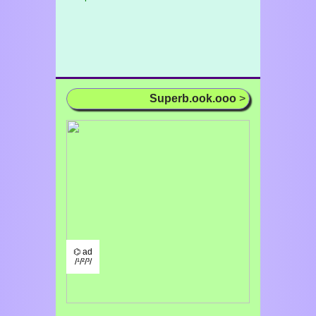
Superb.ook.ooo
>
⌬ ad
/¹/²/³/