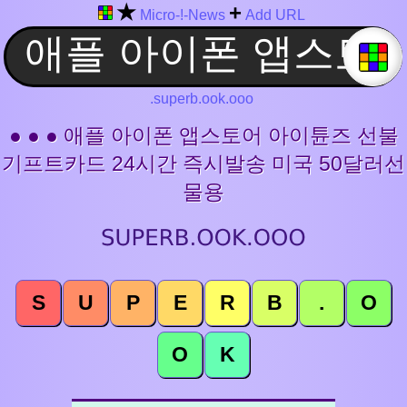
★
+
Micro-!-News
Add URL
.superb.ook.ooo
● ● ● 애플 아이폰 앱스토어 아이튠즈 선불
기프트카드 24시간 즉시발송 미국 50달러선
물용
S
U
P
E
R
B
.
O
O
K