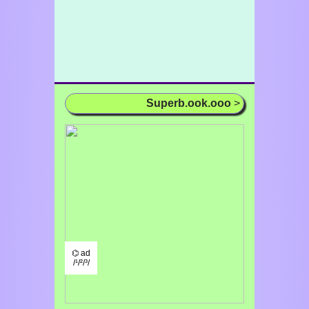
Superb.ook.ooo
>
⌬ ad
/¹/²/³/