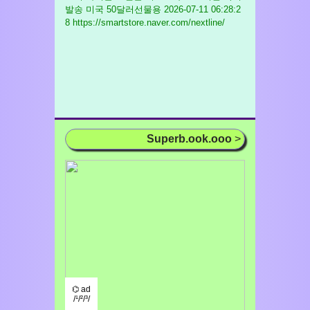
발송 미국 50달러선물용
2026-07-11 06:28:2
8 https://smartstore.naver.com/nextline/
Superb.ook.ooo
>
⌬ ad
/¹/²/³/