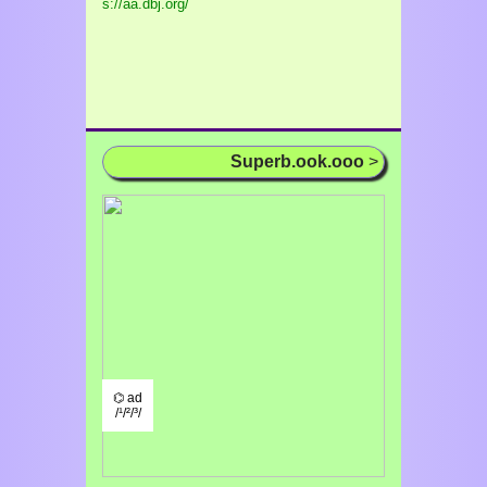
s://aa.dbj.org/
Superb.ook.ooo
>
⌬ ad
/¹/²/³/