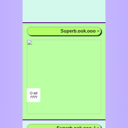
Superb.ook.ooo
>
⌬ ad
/¹/²/³/