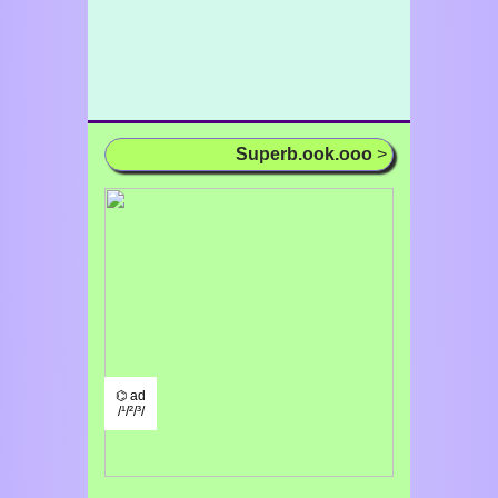
Superb.ook.ooo
>
⌬ ad
/¹/²/³/