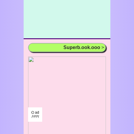
Superb.ook.ooo
>
⌬ ad
/¹/²/³/