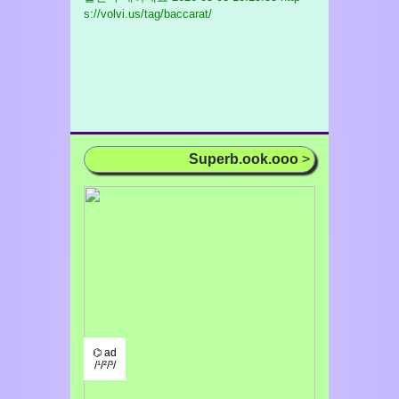
s://volvi.us/tag/baccarat/
Superb.ook.ooo
>
⌬ ad
/¹/²/³/