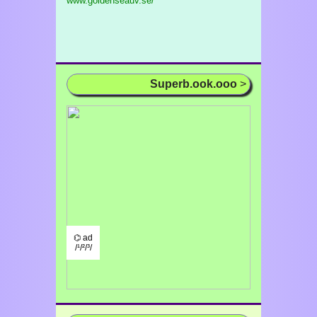
www.goldenseauv.se/
Superb.ook.ooo
>
⌬ ad
/¹/²/³/