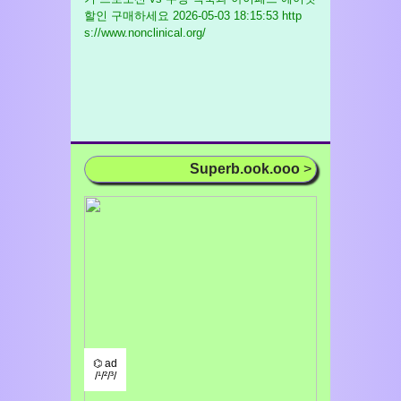
할인 구매하세요
2026-05-03 18:15:53 http
s://www.nonclinical.org/
Superb.ook.ooo
>
⌬ ad
/¹/²/³/