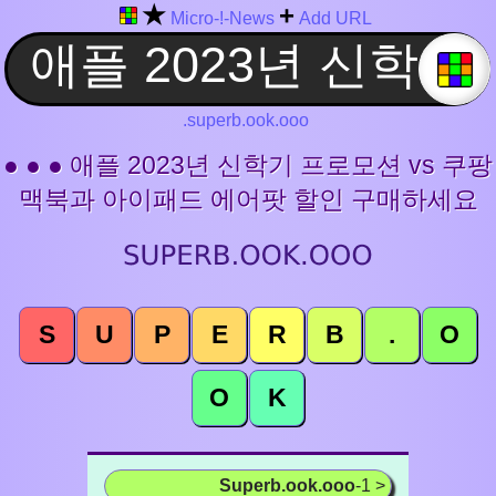
★
+
Micro-!-News
Add URL
.superb.ook.ooo
● ● ● 애플 2023년 신학기 프로모션 vs 쿠팡
맥북과 아이패드 에어팟 할인 구매하세요
S
U
P
E
R
B
.
O
O
K
Superb.ook.ooo
-1 >