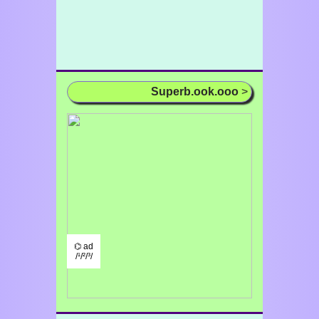
Superb.ook.ooo
>
⌬ ad
/¹/²/³/