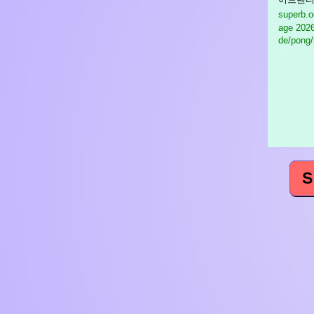
superb.
age
2026-
de/pong/
S