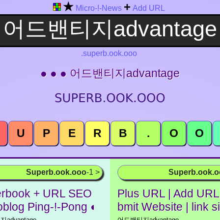
★
+
Micro-!-News
Add URL
.superb.ook.ooo
● ● ● 어드밴티지advantage
U
P
E
R
B
.
O
O
Superb.ook.ooo
-1 >
Superb.ook.
rbook + URL SEO
Plus URL | Add URL 
oblog Ping-!-Pong ◐
bmit Website | link s
advantage
어드밴티지advantage