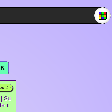
K
ooo
-2 >
| Su
ite ◐