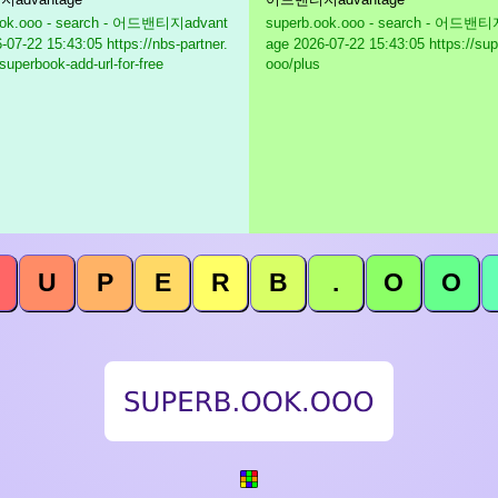
ook.ooo - search - 어드밴티지advant
superb.ook.ooo - search - 어드밴티
07-22 15:43:05 https://nbs-partner.
age
2026-07-22 15:43:05 https://sup
superbook-add-url-for-free
ooo/plus
U
P
E
R
B
.
O
O