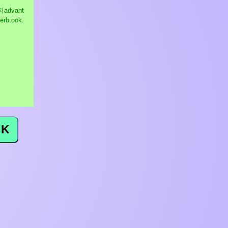
지advant
erb.ook.
K