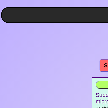
S
Supe
micr
어드밴티지