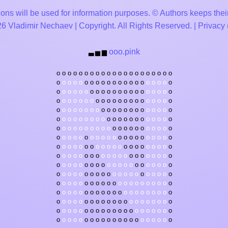
ons will be used for information purposes. © Authors keeps their
 Vladimir Nechaev | Copyright. All Rights Reserved. |
Privacy
ooo.pink
▃
▅
▆
o
o
o
o
o
o
o
o
o
o
o
o
o
o
o
o
o
o
o
o
o
o
o
o
o
o
o
o
o
o
o
o
o
o
o
o
o
o
o
o
o
o
o
o
o
o
o
o
o
o
o
o
o
o
o
o
o
o
o
o
o
o
o
o
o
o
o
o
o
o
o
o
o
o
o
o
o
o
o
o
o
o
o
o
o
o
o
o
o
o
o
o
o
o
o
o
o
o
o
o
o
o
o
o
o
o
o
o
o
o
o
o
o
o
o
o
o
o
o
o
o
o
o
o
o
o
o
o
o
o
o
o
o
o
o
o
o
o
o
o
o
o
o
o
o
o
o
o
o
o
o
o
o
o
o
o
o
o
o
o
o
o
o
o
o
o
o
o
o
o
o
o
o
o
o
o
o
o
o
o
o
o
o
o
o
o
o
o
o
o
o
o
o
o
o
o
o
o
o
o
o
o
o
o
o
o
o
o
o
o
o
o
o
o
o
o
o
o
o
o
o
o
o
o
o
o
o
o
o
o
o
o
o
o
o
o
o
o
o
o
o
o
o
o
o
o
o
o
o
o
o
o
o
o
o
o
o
o
o
o
o
o
o
o
o
o
o
o
o
o
o
o
o
o
o
o
o
o
o
o
o
o
o
o
o
o
o
o
o
o
o
o
o
o
o
o
o
o
o
o
o
o
o
o
o
o
o
o
o
o
o
o
o
o
o
o
o
o
o
o
o
o
o
o
o
o
o
o
o
o
o
o
o
o
o
o
o
o
o
o
o
o
o
o
o
o
o
o
o
o
o
o
o
o
o
o
o