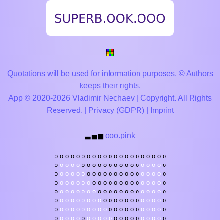
Quotations will be used for information purposes. © Authors
keeps their rights.
App © 2020-2026 Vladimir Nechaev | Copyright. All Rights
Reserved. |
Privacy (GDPR)
|
Imprint
ooo.pink
▃
▅
▆
o
o
o
o
o
o
o
o
o
o
o
o
o
o
o
o
o
o
o
o
o
o
o
o
o
o
o
o
o
o
o
o
o
o
o
o
o
o
o
o
o
o
o
o
o
o
o
o
o
o
o
o
o
o
o
o
o
o
o
o
o
o
o
o
o
o
o
o
o
o
o
o
o
o
o
o
o
o
o
o
o
o
o
o
o
o
o
o
o
o
o
o
o
o
o
o
o
o
o
o
o
o
o
o
o
o
o
o
o
o
o
o
o
o
o
o
o
o
o
o
o
o
o
o
o
o
o
o
o
o
o
o
o
o
o
o
o
o
o
o
o
o
o
o
o
o
o
o
o
o
o
o
o
o
o
o
o
o
o
o
o
o
o
o
o
o
o
o