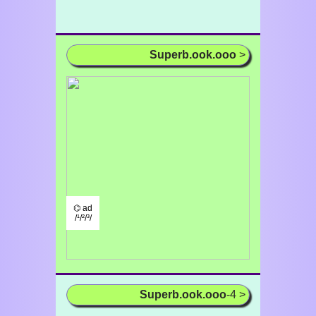
Superb.ook.ooo
>
⌬ ad
/¹/²/³/
Superb.ook.ooo
-4 >