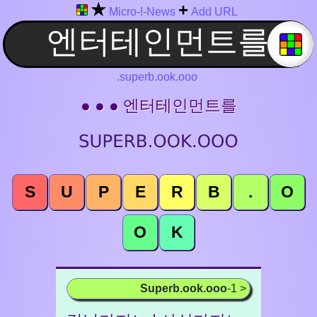
★
+
Micro-!-News
Add URL
.superb.ook.ooo
● ● ● 엔터테인먼트를
S
U
P
E
R
B
.
O
O
K
Superb.ook.ooo
-1 >