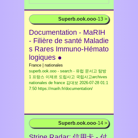
Superb.ook.ooo
-13 >
Documentation - MaRIH
- Filière de santé Maladie
s Rares Immuno-Hémato
logiques ●
France | nationales
superb.ook.ooo - search - 유럽 문서고 탐방
1 프랑스 이제르 도립사고 국립사고archives
nationales de france 김대보
2026-07-28 01:1
7:50 https://marih.fr/documentation/
Superb.ook.ooo
-14 >
Stripe Radar: 信用卡 - 付