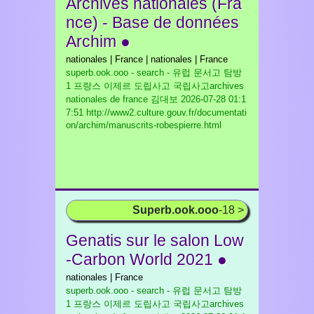
Archives nationales (Fra
nce) - Base de données
Archim ●
nationales | France | nationales | France
superb.ook.ooo - search - 유럽 문서고 탐방
1 프랑스 이제르 도립사고 국립사고archives
nationales de france 김대보
2026-07-28 01:1
7:51 http://www2.culture.gouv.fr/documentati
on/archim/manuscrits-robespierre.html
Superb.ook.ooo
-18 >
Genatis sur le salon Low
-Carbon World 2021 ●
nationales | France
superb.ook.ooo - search - 유럽 문서고 탐방
1 프랑스 이제르 도립사고 국립사고archives