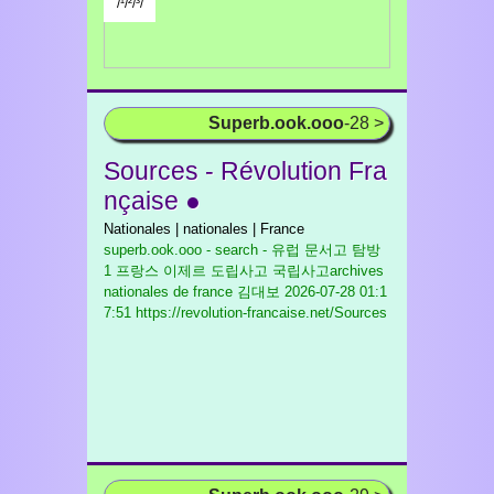
/¹/²/³/
Superb.ook.ooo
-28 >
Sources - Révolution Fra
nçaise ●
Nationales | nationales | France
superb.ook.ooo - search - 유럽 문서고 탐방
1 프랑스 이제르 도립사고 국립사고archives
nationales de france 김대보
2026-07-28 01:1
7:51 https://revolution-francaise.net/Sources