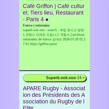
Café Griffon | Café cultur
el, Tiers lieu, Restaurant
- Paris 4 ●
France | nationales
superb.ook.ooo - search - 유럽 문서고 탐방
1 프랑스 이제르 도립사고 국립사고archives
nationales de france 김대보
2026-07-28 01:1
7:51 https://griffon.paris/
Superb.ook.ooo
-24 >
APARE Rugby - Associat
ion des Présidents des A
ssociation du Rugby de l
Elite