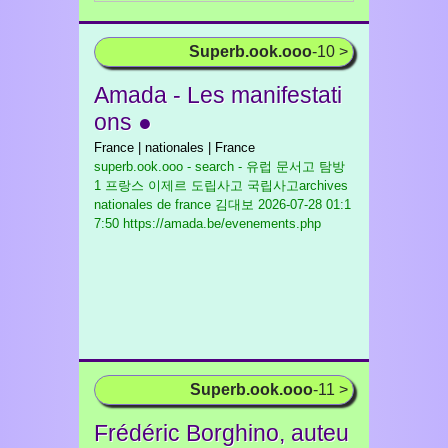
Superb.ook.ooo
-10 >
Amada - Les manifestati
ons ●
France | nationales | France
superb.ook.ooo - search - 유럽 문서고 탐방
1 프랑스 이제르 도립사고 국립사고archives
nationales de france 김대보
2026-07-28 01:1
7:50 https://amada.be/evenements.php
Superb.ook.ooo
-11 >
Frédéric Borghino, auteu