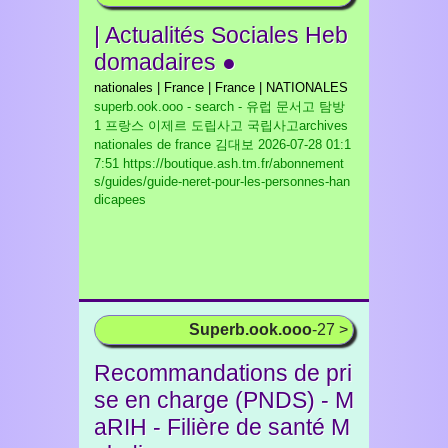
| Actualités Sociales Heb
domadaires ●
nationales | France | France | NATIONALES
superb.ook.ooo - search - 유럽 문서고 탐방
1 프랑스 이제르 도립사고 국립사고archives
nationales de france 김대보
2026-07-28 01:1
7:51 https://boutique.ash.tm.fr/abonnement
s/guides/guide-neret-pour-les-personnes-han
dicapees
Superb.ook.ooo
-27 >
Recommandations de pri
se en charge (PNDS) - M
aRIH - Filière de santé M