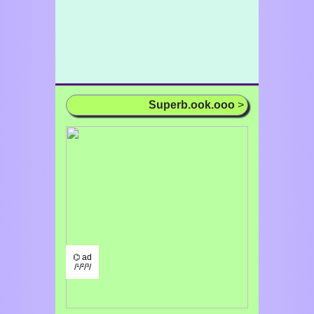
Superb.ook.ooo
>
⌬ ad
/¹/²/³/