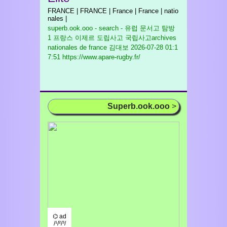
FRANCE | FRANCE | France | France | natio
nales |
superb.ook.ooo - search - 유럽 문서고 탐방
1 프랑스 이제르 도립사고 국립사고archives
nationales de france 김대보
2026-07-28 01:1
7:51 https://www.apare-rugby.fr/
Superb.ook.ooo
>
⌬ ad
/¹/²/³/