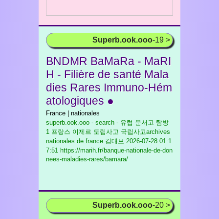
Superb.ook.ooo
-19 >
BNDMR BaMaRa - MaRI
H - Filière de santé Mala
dies Rares Immuno-Hém
atologiques ●
France | nationales
superb.ook.ooo - search - 유럽 문서고 탐방
1 프랑스 이제르 도립사고 국립사고archives
nationales de france 김대보
2026-07-28 01:1
7:51 https://marih.fr/banque-nationale-de-don
nees-maladies-rares/bamara/
Superb.ook.ooo
-20 >