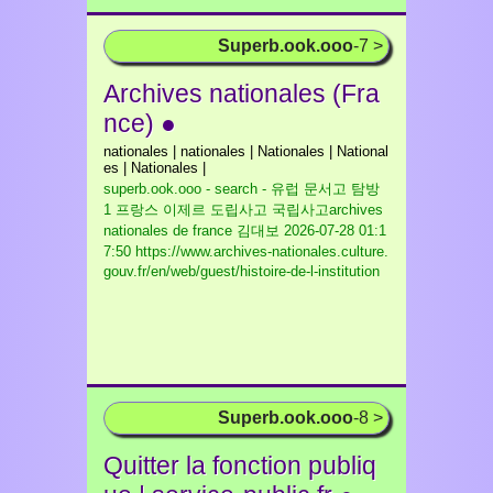
Superb.ook.ooo
-7 >
Archives nationales (Fra
nce) ●
nationales | nationales | Nationales | National
es | Nationales |
superb.ook.ooo - search - 유럽 문서고 탐방
1 프랑스 이제르 도립사고 국립사고archives
nationales de france 김대보
2026-07-28 01:1
7:50 https://www.archives-nationales.culture.
gouv.fr/en/web/guest/histoire-de-l-institution
Superb.ook.ooo
-8 >
Quitter la fonction publiq