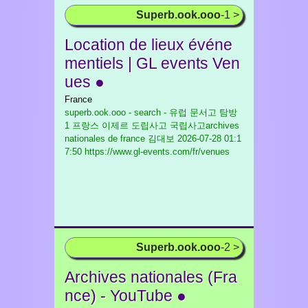
Superb.ook.ooo
-1 >
Location de lieux événe
mentiels | GL events Ven
ues ●
France
superb.ook.ooo - search - 유럽 문서고 탐방
1 프랑스 이제르 도립사고 국립사고archives
nationales de france 김대보
2026-07-28 01:1
7:50 https://www.gl-events.com/fr/venues
Superb.ook.ooo
-2 >
Archives nationales (Fra
nce) - YouTube ●