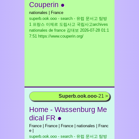
Couperin ●
nationales | France
superb.ook.ooo - search - 유럽 문서고 탐방
1 프랑스 이제르 도립사고 국립사고archives
nationales de france 김대보
2026-07-28 01:1
7:51 https://www.couperin.org/
Superb.ook.ooo
-21 >
Home - Wassenburg Me
dical FR ●
France | France | France | nationales | Franc
e |
superb.ook.ooo - search - 유럽 문서고 탐방