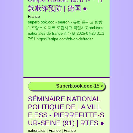
款欺诈预防 | 德国 ●
France
superb.ook.ooo - search - 유럽 문서고 탐방
1 프랑스 이제르 도립사고 국립사고archives
nationales de france 김대보
2026-07-28 01:1
7:51 https://stripe.com/zh-cn-de/radar
Superb.ook.ooo
-15 >
SÉMINAIRE NATIONAL
POLITIQUE DE LA VILL
E ESS - PIERREFITTE-S
UR-SEINE (91) | RTES ●
nationales | France | France