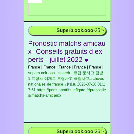
Superb.ook.ooo
-25 >
Pronostic matchs amicau
x- Conseils gratuits d ex
perts - juillet 2022 ●
France | France | France | France | France |
superb.ook.ooo - search - 유럽 문서고 탐방
1 프랑스 이제르 도립사고 국립사고archives
nationales de france 김대보
2026-07-28 01:1
7:51 https://paris-sportifs.lefigaro.fr/pronostic
s/matchs-amicaux/
Superb.ook.ooo
-26 >