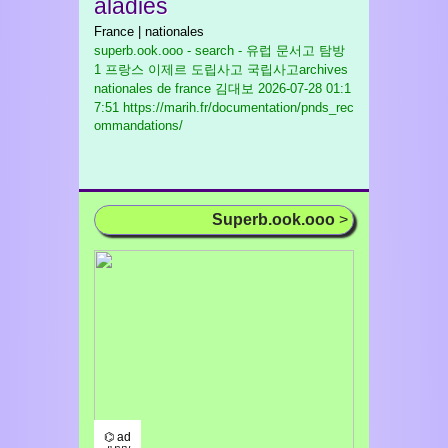
aladies
France | nationales
superb.ook.ooo - search - 유럽 문서고 탐방
1 프랑스 이제르 도립사고 국립사고archives
nationales de france 김대보
2026-07-28 01:1
7:51 https://marih.fr/documentation/pnds_rec
ommandations/
Superb.ook.ooo
>
⌬ ad