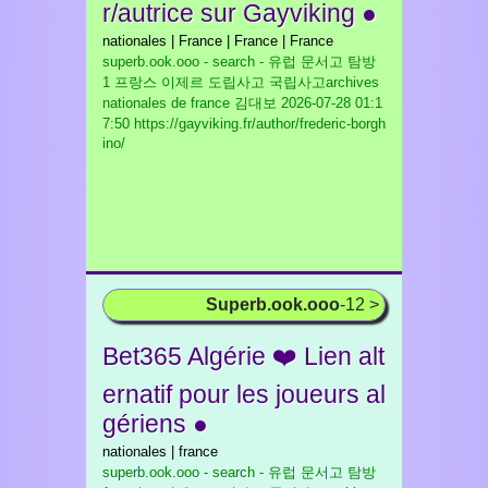
r/autrice sur Gayviking ●
nationales | France | France | France
superb.ook.ooo - search - 유럽 문서고 탐방
1 프랑스 이제르 도립사고 국립사고archives
nationales de france 김대보
2026-07-28 01:1
7:50 https://gayviking.fr/author/frederic-borgh
ino/
Superb.ook.ooo
-12 >
Bet365 Algérie ❤️ Lien alt
ernatif pour les joueurs al
gériens ●
nationales | france
superb.ook.ooo - search - 유럽 문서고 탐방