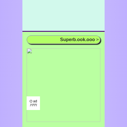
Superb.ook.ooo
>
⌬ ad
/¹/²/³/