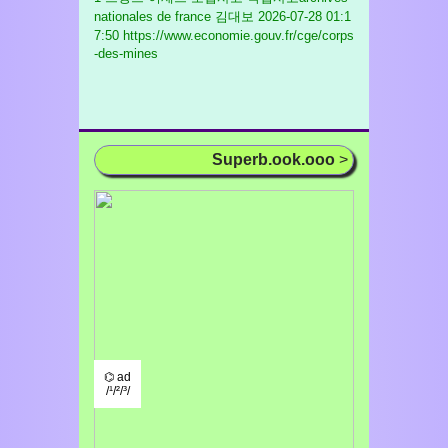
nationales de france 김대보
2026-07-28 01:1
7:50 https://www.economie.gouv.fr/cge/corps
-des-mines
Superb.ook.ooo
>
⌬ ad
/¹/²/³/