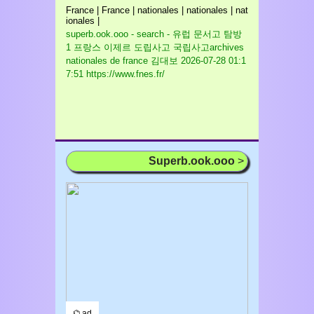
France | France | nationales | nationales | nat
ionales |
superb.ook.ooo - search - 유럽 문서고 탐방
1 프랑스 이제르 도립사고 국립사고archives
nationales de france 김대보
2026-07-28 01:1
7:51 https://www.fnes.fr/
Superb.ook.ooo
>
⌬ ad