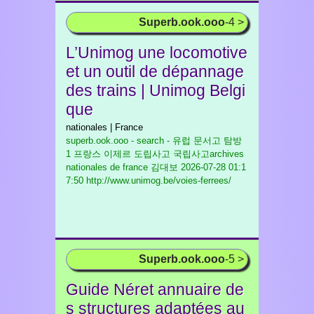
Superb.ook.ooo
-4 >
L’Unimog une locomotive
et un outil de dépannage
des trains | Unimog Belgi
que
nationales | France
superb.ook.ooo - search - 유럽 문서고 탐방
1 프랑스 이제르 도립사고 국립사고archives
nationales de france 김대보
2026-07-28 01:1
7:50 http://www.unimog.be/voies-ferrees/
Superb.ook.ooo
-5 >
Guide Néret annuaire de
s structures adaptées au