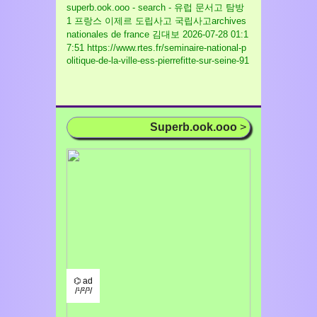
superb.ook.ooo - search - 유럽 문서고 탐방
1 프랑스 이제르 도립사고 국립사고archives
nationales de france 김대보
2026-07-28 01:1
7:51 https://www.rtes.fr/seminaire-national-p
olitique-de-la-ville-ess-pierrefitte-sur-seine-91
Superb.ook.ooo
>
⌬ ad
/¹/²/³/