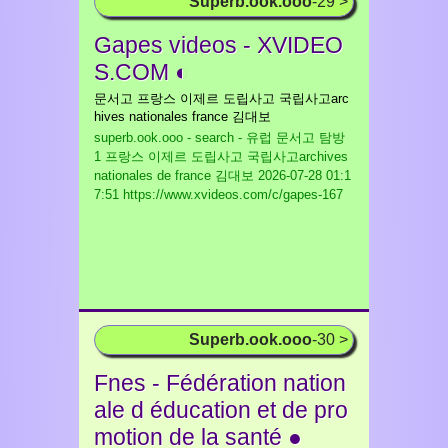
Superb.ook.ooo
-29 >
Gapes videos - XVIDEO
S.COM ◐
문서고 프랑스 이제르 도립사고 국립사고arc
hives nationales france 김대보
superb.ook.ooo - search - 유럽 문서고 탐방
1 프랑스 이제르 도립사고 국립사고archives
nationales de france 김대보
2026-07-28 01:1
7:51 https://www.xvideos.com/c/gapes-167
Superb.ook.ooo
-30 >
Fnes - Fédération nation
ale d éducation et de pro
motion de la santé ●