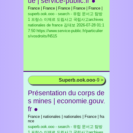
ue | service-public.fr ●
France | France | France | France | France |
superb.ook.ooo - search - 유럽 문서고 탐방
1 프랑스 이제르 도립사고 국립사고archives
nationales de france 김대보
2026-07-28 01:1
7:50 https://www.service-public.fr/particulier
s/vosdroits/N515
Superb.ook.ooo
-9 >
Présentation du corps de
s mines | economie.gouv.
fr ●
France | nationales | nationales | France | fra
nce
superb.ook.ooo - search - 유럽 문서고 탐방
1 프랑스 이제르 도립사고 국립사고archives