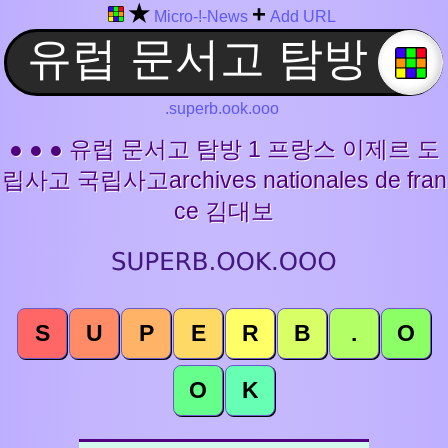
★
+
Micro-!-News
Add URL
.superb.ook.ooo
● ● ● 유럽 문서고 탐방 1 프랑스 이제르 도
립사고 국립사고archives nationales de fran
ce 김대보
S
U
P
E
R
B
.
O
O
K