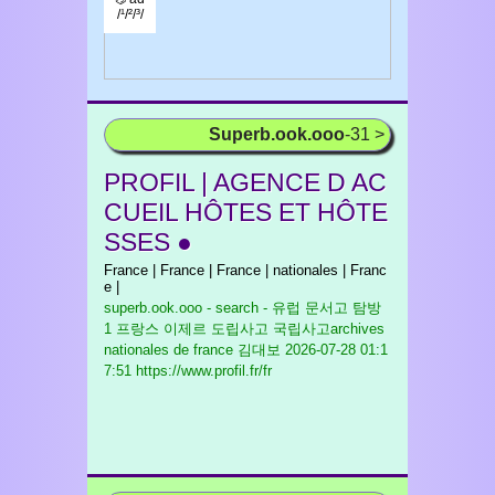
/¹/²/³/
Superb.ook.ooo
-31 >
PROFIL | AGENCE D AC
CUEIL HÔTES ET HÔTE
SSES ●
France | France | France | nationales | Franc
e |
superb.ook.ooo - search - 유럽 문서고 탐방
1 프랑스 이제르 도립사고 국립사고archives
nationales de france 김대보
2026-07-28 01:1
7:51 https://www.profil.fr/fr