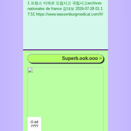
1 프랑스 이제르 도립사고 국립사고archives
nationales de france 김대보
2026-07-28 01:1
7:51 https://www.wassenburgmedical.com/fr/
Superb.ook.ooo
>
⌬ ad
/¹/²/³/