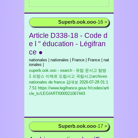
Superb.ook.ooo
-16 >
Article D338-18 - Code d
e l " éducation - Légifran
ce ●
nationales | nationales | France | France | nat
ionales |
superb.ook.ooo - search - 유럽 문서고 탐방
1 프랑스 이제르 도립사고 국립사고archives
nationales de france 김대보
2026-07-28 01:1
7:51 https://www.legifrance.gouv.fr/codes/arti
cle_lc/LEGIARTI000021067443
Superb.ook.ooo
-17 >