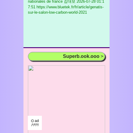
nationales de france 김대보
2026-07-28 01:1
7:51 https://www.bluetek.fr/fr/article/genatis-
sur-le-salon-low-carbon-world-2021
Superb.ook.ooo
>
⌬ ad
/¹/²/³/