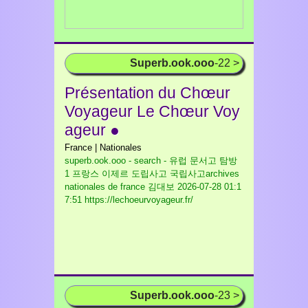
Superb.ook.ooo
-22 >
Présentation du Chœur
Voyageur Le Chœur Voy
ageur ●
France | Nationales
superb.ook.ooo - search - 유럽 문서고 탐방
1 프랑스 이제르 도립사고 국립사고archives
nationales de france 김대보
2026-07-28 01:1
7:51 https://lechoeurvoyageur.fr/
Superb.ook.ooo
-23 >