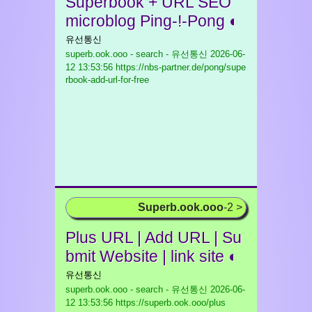
Superbook + URL SEO
microblog Ping-!-Pong ◐
유선통신
superb.ook.ooo - search - 유선통신
2026-06-
12 13:53:56 https://nbs-partner.de/pong/supe
rbook-add-url-for-free
Superb.ook.ooo
-2 >
Plus URL | Add URL | Su
bmit Website | link site ◐
유선통신
superb.ook.ooo - search - 유선통신
2026-06-
12 13:53:56 https://superb.ook.ooo/plus