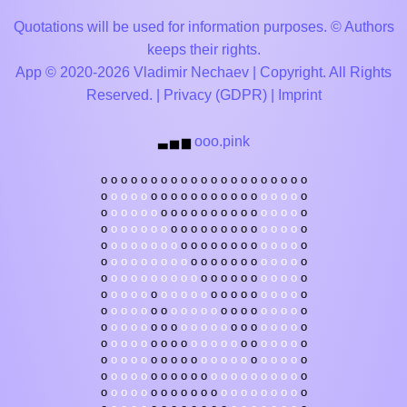
Quotations will be used for information purposes. © Authors
keeps their rights.
App © 2020-2026 Vladimir Nechaev | Copyright. All Rights
Reserved. |
Privacy (GDPR)
|
Imprint
ooo.pink
▃
▅
▆
o
o
o
o
o
o
o
o
o
o
o
o
o
o
o
o
o
o
o
o
o
o
o
o
o
o
o
o
o
o
o
o
o
o
o
o
o
o
o
o
o
o
o
o
o
o
o
o
o
o
o
o
o
o
o
o
o
o
o
o
o
o
o
o
o
o
o
o
o
o
o
o
o
o
o
o
o
o
o
o
o
o
o
o
o
o
o
o
o
o
o
o
o
o
o
o
o
o
o
o
o
o
o
o
o
o
o
o
o
o
o
o
o
o
o
o
o
o
o
o
o
o
o
o
o
o
o
o
o
o
o
o
o
o
o
o
o
o
o
o
o
o
o
o
o
o
o
o
o
o
o
o
o
o
o
o
o
o
o
o
o
o
o
o
o
o
o
o
o
o
o
o
o
o
o
o
o
o
o
o
o
o
o
o
o
o
o
o
o
o
o
o
o
o
o
o
o
o
o
o
o
o
o
o
o
o
o
o
o
o
o
o
o
o
o
o
o
o
o
o
o
o
o
o
o
o
o
o
o
o
o
o
o
o
o
o
o
o
o
o
o
o
o
o
o
o
o
o
o
o
o
o
o
o
o
o
o
o
o
o
o
o
o
o
o
o
o
o
o
o
o
o
o
o
o
o
o
o
o
o
o
o
o
o
o
o
o
o
o
o
o
o
o
o