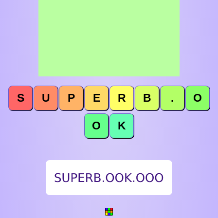
S
U
P
E
R
B
.
O
O
K