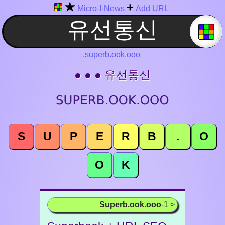
★
+
Micro-!-News
Add URL
.superb.ook.ooo
● ● ● 유선통신
S
U
P
E
R
B
.
O
O
K
Superb.ook.ooo
-1 >