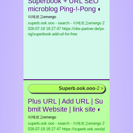
Superbook + URL SEO
microblog Ping-!-Pong ◐
이메르고emergo
superb.ook.ooo - search - 이메르고emergo
2
026-07-19 18:27:47 https://nbs-partner.de/po
ng/superbook-add-url-for-free
Superb.ook.ooo
-2 >
Plus URL | Add URL | Su
bmit Website | link site ◐
이메르고emergo
superb.ook.ooo - search - 이메르고emergo
2
026-07-19 18:27:47 https://superb.ook.ooo/pl