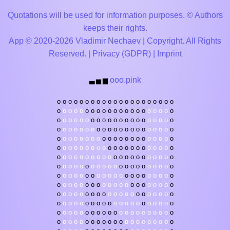
Quotations will be used for information purposes. © Authors
keeps their rights.
App © 2020-2026 Vladimir Nechaev | Copyright. All Rights
Reserved. |
Privacy (GDPR)
|
Imprint
ooo.pink
▃
▅
▆
o
o
o
o
o
o
o
o
o
o
o
o
o
o
o
o
o
o
o
o
o
o
o
o
o
o
o
o
o
o
o
o
o
o
o
o
o
o
o
o
o
o
o
o
o
o
o
o
o
o
o
o
o
o
o
o
o
o
o
o
o
o
o
o
o
o
o
o
o
o
o
o
o
o
o
o
o
o
o
o
o
o
o
o
o
o
o
o
o
o
o
o
o
o
o
o
o
o
o
o
o
o
o
o
o
o
o
o
o
o
o
o
o
o
o
o
o
o
o
o
o
o
o
o
o
o
o
o
o
o
o
o
o
o
o
o
o
o
o
o
o
o
o
o
o
o
o
o
o
o
o
o
o
o
o
o
o
o
o
o
o
o
o
o
o
o
o
o
o
o
o
o
o
o
o
o
o
o
o
o
o
o
o
o
o
o
o
o
o
o
o
o
o
o
o
o
o
o
o
o
o
o
o
o
o
o
o
o
o
o
o
o
o
o
o
o
o
o
o
o
o
o
o
o
o
o
o
o
o
o
o
o
o
o
o
o
o
o
o
o
o
o
o
o
o
o
o
o
o
o
o
o
o
o
o
o
o
o
o
o
o
o
o
o
o
o
o
o
o
o
o
o
o
o
o
o
o
o
o
o
o
o
o
o
o
o
o
o
o
o
o
o
o
o