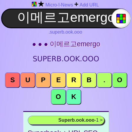
★
+
Micro-!-News
Add URL
.superb.ook.ooo
● ● ● 이메르고emergo
S
U
P
E
R
B
.
O
O
K
Superb.ook.ooo
-1 >