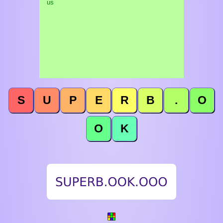
us
S
U
P
E
R
B
.
O
O
K