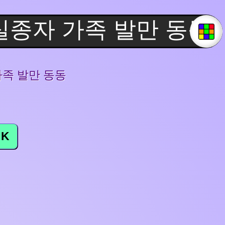
가족 발만 동동
K