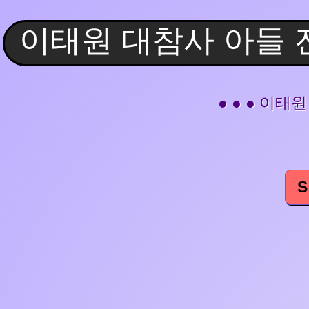
● ● ● 이
S