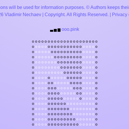
ons will be used for information purposes. © Authors keeps their
 Vladimir Nechaev | Copyright. All Rights Reserved. |
Privacy
ooo.pink
▃
▅
▆
o
o
o
o
o
o
o
o
o
o
o
o
o
o
o
o
o
o
o
o
o
o
o
o
o
o
o
o
o
o
o
o
o
o
o
o
o
o
o
o
o
o
o
o
o
o
o
o
o
o
o
o
o
o
o
o
o
o
o
o
o
o
o
o
o
o
o
o
o
o
o
o
o
o
o
o
o
o
o
o
o
o
o
o
o
o
o
o
o
o
o
o
o
o
o
o
o
o
o
o
o
o
o
o
o
o
o
o
o
o
o
o
o
o
o
o
o
o
o
o
o
o
o
o
o
o
o
o
o
o
o
o
o
o
o
o
o
o
o
o
o
o
o
o
o
o
o
o
o
o
o
o
o
o
o
o
o
o
o
o
o
o
o
o
o
o
o
o
o
o
o
o
o
o
o
o
o
o
o
o
o
o
o
o
o
o
o
o
o
o
o
o
o
o
o
o
o
o
o
o
o
o
o
o
o
o
o
o
o
o
o
o
o
o
o
o
o
o
o
o
o
o
o
o
o
o
o
o
o
o
o
o
o
o
o
o
o
o
o
o
o
o
o
o
o
o
o
o
o
o
o
o
o
o
o
o
o
o
o
o
o
o
o
o
o
o
o
o
o
o
o
o
o
o
o
o
o
o
o
o
o
o
o
o
o
o
o
o
o
o
o
o
o
o
o
o
o
o
o
o
o
o
o
o
o
o
o
o
o
o
o
o
o
o
o
o
o
o
o
o
o
o
o
o
o
o
o
o
o
o
o
o
o
o
o
o
o
o
o
o
o
o
o
o
o
o
o
o
o
o
o
o
o
o
o
o
o