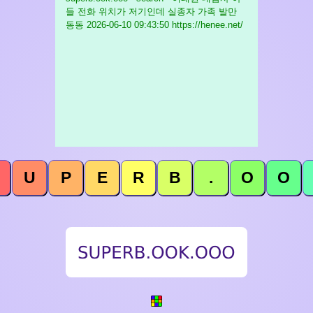
들 전화 위치가 저기인데 실종자 가족 발만
동동
2026-06-10 09:43:50 https://henee.net/
U
P
E
R
B
.
O
O