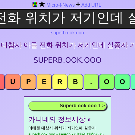
★
+
Micro-!-News
Add URL
.superb.ook.ooo
태원 대참사 아들 전화 위치가 저기인데 실종자 
U
P
E
R
B
.
O
O
Superb.ook.ooo
-1 >
카니네의 정보세상 ◐
이태원 대참사 위치가 저기인데 실종자
superb.ook.ooo - search - 이태원 대참사 아