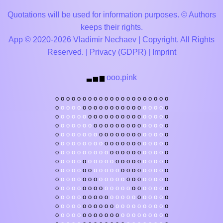
Quotations will be used for information purposes. © Authors
keeps their rights.
App © 2020-2026 Vladimir Nechaev | Copyright. All Rights
Reserved. |
Privacy (GDPR)
|
Imprint
ooo.pink
▃
▅
▆
o
o
o
o
o
o
o
o
o
o
o
o
o
o
o
o
o
o
o
o
o
o
o
o
o
o
o
o
o
o
o
o
o
o
o
o
o
o
o
o
o
o
o
o
o
o
o
o
o
o
o
o
o
o
o
o
o
o
o
o
o
o
o
o
o
o
o
o
o
o
o
o
o
o
o
o
o
o
o
o
o
o
o
o
o
o
o
o
o
o
o
o
o
o
o
o
o
o
o
o
o
o
o
o
o
o
o
o
o
o
o
o
o
o
o
o
o
o
o
o
o
o
o
o
o
o
o
o
o
o
o
o
o
o
o
o
o
o
o
o
o
o
o
o
o
o
o
o
o
o
o
o
o
o
o
o
o
o
o
o
o
o
o
o
o
o
o
o
o
o
o
o
o
o
o
o
o
o
o
o
o
o
o
o
o
o
o
o
o
o
o
o
o
o
o
o
o
o
o
o
o
o
o
o
o
o
o
o
o
o
o
o
o
o
o
o
o
o
o
o
o
o
o
o
o
o
o
o
o
o
o
o
o
o
o
o
o
o
o
o
o
o
o
o
o
o
o
o
o
o
o
o
o
o
o
o
o
o
o
o
o
o
o
o
o
o
o
o
o
o
o
o
o
o
o
o
o
o
o
o
o
o
o
o
o
o
o
o
o
o
o
o
o
o