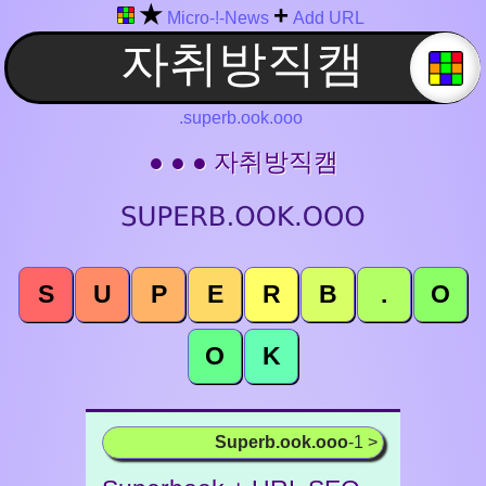
★
+
Micro-!-News
Add URL
.superb.ook.ooo
● ● ● 자취방직캠
S
U
P
E
R
B
.
O
O
K
Superb.ook.ooo
-1 >