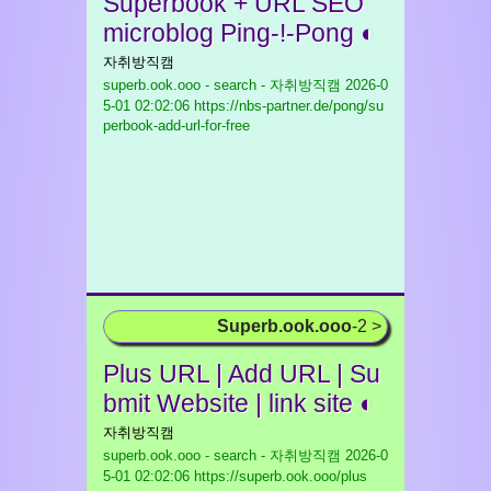
Superbook + URL SEO
microblog Ping-!-Pong ◐
자취방직캠
superb.ook.ooo - search - 자취방직캠
2026-0
5-01 02:02:06 https://nbs-partner.de/pong/su
perbook-add-url-for-free
Superb.ook.ooo
-2 >
Plus URL | Add URL | Su
bmit Website | link site ◐
자취방직캠
superb.ook.ooo - search - 자취방직캠
2026-0
5-01 02:02:06 https://superb.ook.ooo/plus