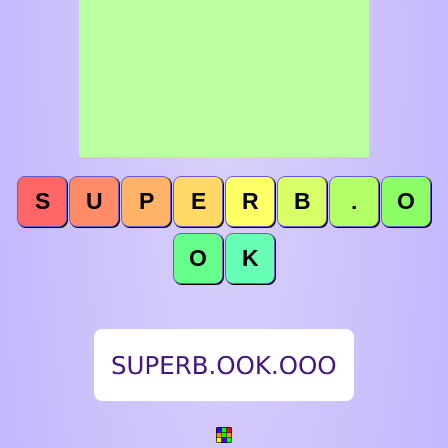
S
U
P
E
R
B
.
O
O
K