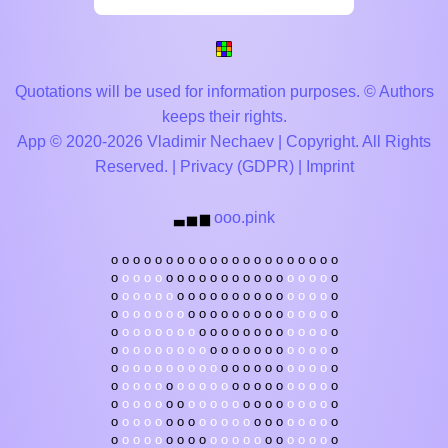
Quotations will be used for information purposes. © Authors
keeps their rights.
App © 2020-2026 Vladimir Nechaev | Copyright. All Rights
Reserved. |
Privacy (GDPR)
|
Imprint
ooo.pink
▃
▅
▆
o
o
o
o
o
o
o
o
o
o
o
o
o
o
o
o
o
o
o
o
o
o
o
o
o
o
o
o
o
o
o
o
o
o
o
o
o
o
o
o
o
o
o
o
o
o
o
o
o
o
o
o
o
o
o
o
o
o
o
o
o
o
o
o
o
o
o
o
o
o
o
o
o
o
o
o
o
o
o
o
o
o
o
o
o
o
o
o
o
o
o
o
o
o
o
o
o
o
o
o
o
o
o
o
o
o
o
o
o
o
o
o
o
o
o
o
o
o
o
o
o
o
o
o
o
o
o
o
o
o
o
o
o
o
o
o
o
o
o
o
o
o
o
o
o
o
o
o
o
o
o
o
o
o
o
o
o
o
o
o
o
o
o
o
o
o
o
o
o
o
o
o
o
o
o
o
o
o
o
o
o
o
o
o
o
o
o
o
o
o
o
o
o
o
o
o
o
o
o
o
o
o
o
o
o
o
o
o
o
o
o
o
o
o
o
o
o
o
o
o
o
o
o
o
o
o
o
o
o
o
o