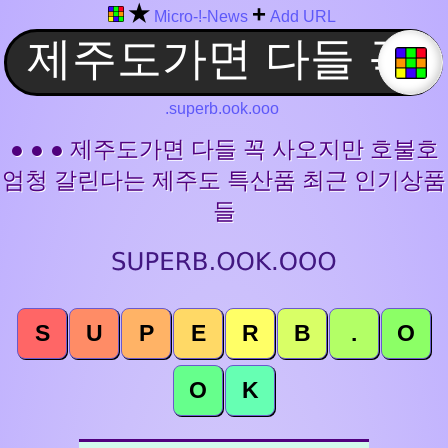
★
+
Micro-!-News
Add URL
.superb.ook.ooo
● ● ● 제주도가면 다들 꼭 사오지만 호불호
엄청 갈린다는 제주도 특산품 최근 인기상품
들
S
U
P
E
R
B
.
O
O
K