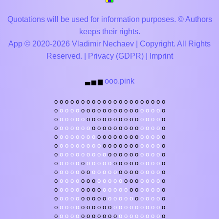
Quotations will be used for information purposes. © Authors
keeps their rights.
App © 2020-2026 Vladimir Nechaev | Copyright. All Rights
Reserved. |
Privacy (GDPR)
|
Imprint
ooo.pink
▃
▅
▆
o
o
o
o
o
o
o
o
o
o
o
o
o
o
o
o
o
o
o
o
o
o
o
o
o
o
o
o
o
o
o
o
o
o
o
o
o
o
o
o
o
o
o
o
o
o
o
o
o
o
o
o
o
o
o
o
o
o
o
o
o
o
o
o
o
o
o
o
o
o
o
o
o
o
o
o
o
o
o
o
o
o
o
o
o
o
o
o
o
o
o
o
o
o
o
o
o
o
o
o
o
o
o
o
o
o
o
o
o
o
o
o
o
o
o
o
o
o
o
o
o
o
o
o
o
o
o
o
o
o
o
o
o
o
o
o
o
o
o
o
o
o
o
o
o
o
o
o
o
o
o
o
o
o
o
o
o
o
o
o
o
o
o
o
o
o
o
o
o
o
o
o
o
o
o
o
o
o
o
o
o
o
o
o
o
o
o
o
o
o
o
o
o
o
o
o
o
o
o
o
o
o
o
o
o
o
o
o
o
o
o
o
o
o
o
o
o
o
o
o
o
o
o
o
o
o
o
o
o
o
o
o
o
o
o
o
o
o
o
o
o
o
o
o
o
o
o
o
o
o
o
o
o
o
o
o
o
o
o
o
o
o
o
o
o
o
o
o
o
o
o
o
o
o
o
o
o
o
o
o
o
o
o
o
o
o
o
o
o
o
o
o
o
o