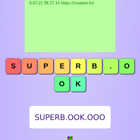
6-07-21 08:27:14 https://creation.kr/
S
U
P
E
R
B
.
O
O
K