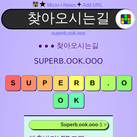
★
+
Micro-!-News
Add URL
.superb.ook.ooo
● ● ● 찾아오시는길
S
U
P
E
R
B
.
O
O
K
Superb.ook.ooo
-1 >