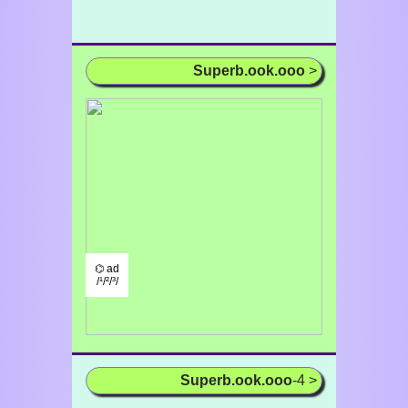
Superb.ook.ooo
>
⌬ ad
/¹/²/³/
Superb.ook.ooo
-4 >