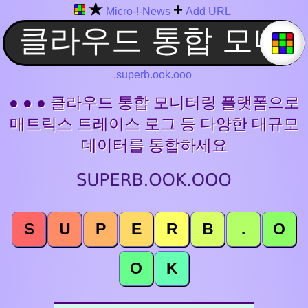
★
+
Micro-!-News
Add URL
.superb.ook.ooo
● ● ● 클라우드 통합 모니터링 플랫폼으로
매트릭스 트레이스 로그 등 다양한 대규모
데이터를 통합하세요
S
U
P
E
R
B
.
O
O
K