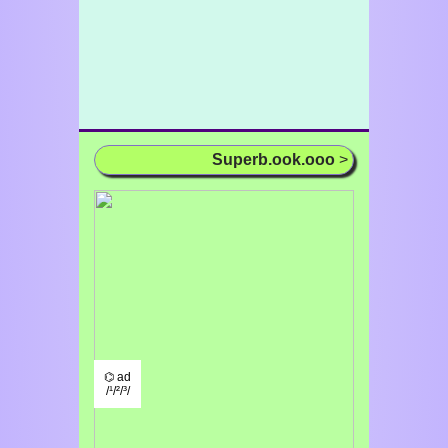
Superb.ook.ooo
>
⌬ ad
/¹/²/³/