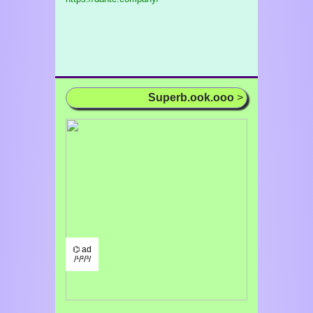
Superb.ook.ooo
>
⌬ ad
/¹/²/³/