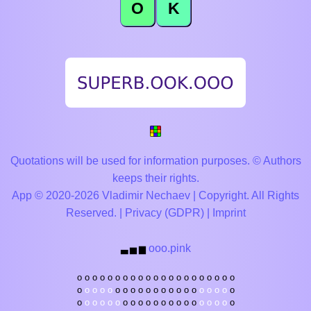
O
K
Quotations will be used for information purposes. © Authors
keeps their rights.
App © 2020-2026 Vladimir Nechaev | Copyright. All Rights
Reserved. |
Privacy (GDPR)
|
Imprint
ooo.pink
▃
▅
▆
o
o
o
o
o
o
o
o
o
o
o
o
o
o
o
o
o
o
o
o
o
o
o
o
o
o
o
o
o
o
o
o
o
o
o
o
o
o
o
o
o
o
o
o
o
o
o
o
o
o
o
o
o
o
o
o
o
o
o
o
o
o
o