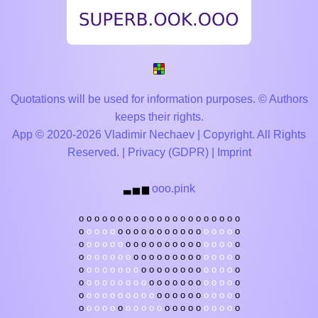
Quotations will be used for information purposes. © Authors
keeps their rights.
App © 2020-2026 Vladimir Nechaev | Copyright. All Rights
Reserved. |
Privacy (GDPR)
|
Imprint
ooo.pink
▃
▅
▆
o
o
o
o
o
o
o
o
o
o
o
o
o
o
o
o
o
o
o
o
o
o
o
o
o
o
o
o
o
o
o
o
o
o
o
o
o
o
o
o
o
o
o
o
o
o
o
o
o
o
o
o
o
o
o
o
o
o
o
o
o
o
o
o
o
o
o
o
o
o
o
o
o
o
o
o
o
o
o
o
o
o
o
o
o
o
o
o
o
o
o
o
o
o
o
o
o
o
o
o
o
o
o
o
o
o
o
o
o
o
o
o
o
o
o
o
o
o
o
o
o
o
o
o
o
o
o
o
o
o
o
o
o
o
o
o
o
o
o
o
o
o
o
o
o
o
o
o
o
o
o
o
o
o
o
o
o
o
o
o
o
o
o
o
o
o
o
o