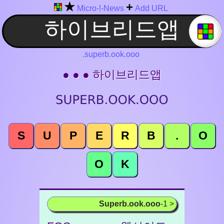
★
+
Micro-!-News
Add URL
.superb.ook.ooo
● ● ● 하이브리드앱
S
U
P
E
R
B
.
O
O
K
Superb.ook.ooo
-1 >