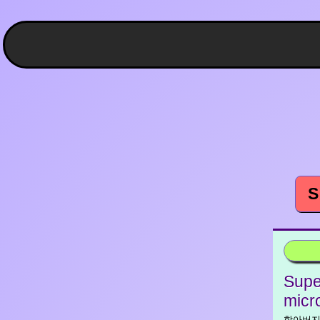
S
Supe
micr
할아버