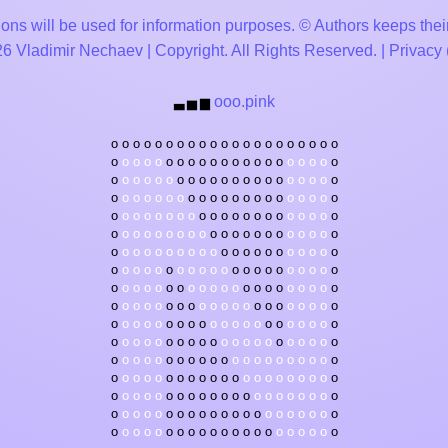
ons will be used for information purposes. © Authors keeps their
 Vladimir Nechaev | Copyright. All Rights Reserved. |
Privacy
ooo.pink
▃
▅
▆
o
o
o
o
o
o
o
o
o
o
o
o
o
o
o
o
o
o
o
o
o
o
o
o
o
o
o
o
o
o
o
o
o
o
o
o
o
o
o
o
o
o
o
o
o
o
o
o
o
o
o
o
o
o
o
o
o
o
o
o
o
o
o
o
o
o
o
o
o
o
o
o
o
o
o
o
o
o
o
o
o
o
o
o
o
o
o
o
o
o
o
o
o
o
o
o
o
o
o
o
o
o
o
o
o
o
o
o
o
o
o
o
o
o
o
o
o
o
o
o
o
o
o
o
o
o
o
o
o
o
o
o
o
o
o
o
o
o
o
o
o
o
o
o
o
o
o
o
o
o
o
o
o
o
o
o
o
o
o
o
o
o
o
o
o
o
o
o
o
o
o
o
o
o
o
o
o
o
o
o
o
o
o
o
o
o
o
o
o
o
o
o
o
o
o
o
o
o
o
o
o
o
o
o
o
o
o
o
o
o
o
o
o
o
o
o
o
o
o
o
o
o
o
o
o
o
o
o
o
o
o
o
o
o
o
o
o
o
o
o
o
o
o
o
o
o
o
o
o
o
o
o
o
o
o
o
o
o
o
o
o
o
o
o
o
o
o
o
o
o
o
o
o
o
o
o
o
o
o
o
o
o
o
o
o
o
o
o
o
o
o
o
o
o
o
o
o
o
o
o
o
o
o
o
o
o
o
o
o
o
o
o
o
o
o
o
o
o
o
o
o
o
o
o
o
o
o
o
o
o
o
o
o
o
o
o
o
o
o
o
o
o
o
o
o
o
o
o
o
o
o
o
o
o
o
o
o