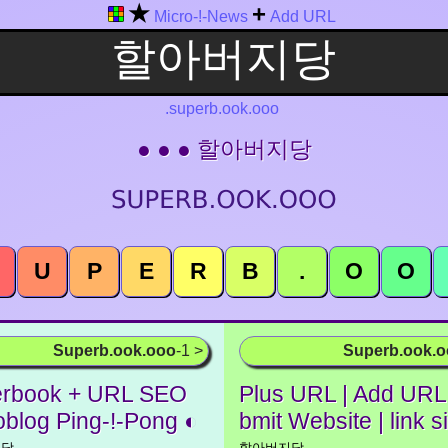
★
+
Micro-!-News
Add URL
.superb.ook.ooo
● ● ● 할아버지당
U
P
E
R
B
.
O
O
Superb.ook.ooo
-1 >
Superb.ook.
rbook + URL SEO
Plus URL | Add URL 
oblog Ping-!-Pong ◐
bmit Website | link s
지당
할아버지당