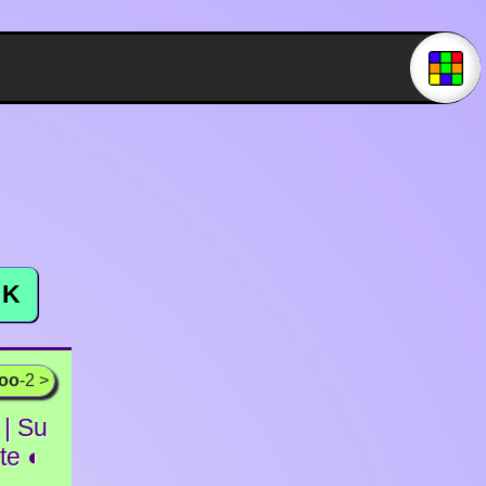
K
ooo
-2 >
| Su
ite ◐