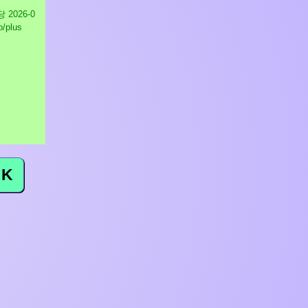
지당
2026-0
o/plus
K