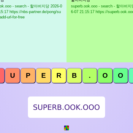
ook.ooo - search - 할아버지당
2026-0
superb.ook.ooo - search - 할아버
15:17 https://nbs-partner.de/pong/su
6-07 21:15:17 https://superb.ook.oo
dd-url-for-free
U
P
E
R
B
.
O
O