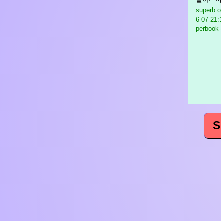
superb.
6-07 21:
perbook-a
S