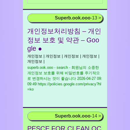
Superb.ook.ooo
-13 >
개인정보처리방침 – 개인
정보 보호 및 약관 – Goo
gle ●
개인정보 | 개인정보 | 개인정보 | 개인정보 |
개인정보 |
superb.ook.ooo - search - 회원님의 소중한
개인정보 보호를 위해 비밀번호를 주기적으
로 변경하시는 것이 좋습니다
2026-04-27 09:
09:49 https://policies.google.com/privacy?hl
=ko
Superb.ook.ooo
-14 >
PESCE FOR CLEAN OC