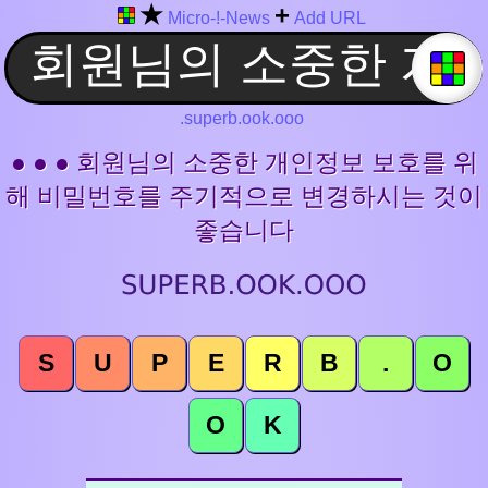
★
+
Micro-!-News
Add URL
.superb.ook.ooo
● ● ● 회원님의 소중한 개인정보 보호를 위
해 비밀번호를 주기적으로 변경하시는 것이
좋습니다
S
U
P
E
R
B
.
O
O
K