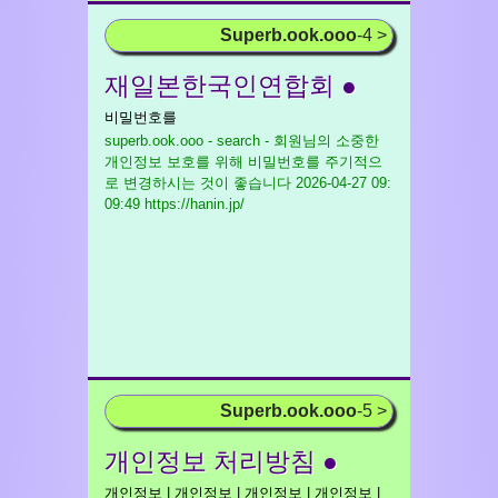
Superb.ook.ooo
-4 >
재일본한국인연합회 ●
비밀번호를
superb.ook.ooo - search - 회원님의 소중한
개인정보 보호를 위해 비밀번호를 주기적으
로 변경하시는 것이 좋습니다
2026-04-27 09:
09:49 https://hanin.jp/
Superb.ook.ooo
-5 >
개인정보 처리방침 ●
개인정보 | 개인정보 | 개인정보 | 개인정보 |