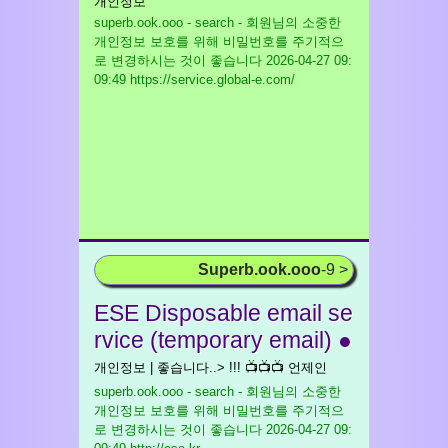
개인정보
superb.ook.ooo - search - 회원님의 소중한
개인정보 보호를 위해 비밀번호를 주기적으
로 변경하시는 것이 좋습니다
2026-04-27 09:
09:49 https://service.global-e.com/
Superb.ook.ooo
-9 >
ESE Disposable email se
rvice (temporary email) ●
개인정보 | 좋습니다..> !!! 📺📺📺 언제인
superb.ook.ooo - search - 회원님의 소중한
개인정보 보호를 위해 비밀번호를 주기적으
로 변경하시는 것이 좋습니다
2026-04-27 09: