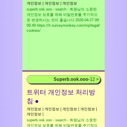
개인정보 | 개인정보 | 개인정보
superb.ook.ooo - search - 회원님의 소중한
개인정보 보호를 위해 비밀번호를 주기적으
로 변경하시는 것이 좋습니다
2026-04-27 09:
09:49 https://it.surveymonkey.com/mp/legal/
cookies/
Superb.ook.ooo
-12 >
트위터 개인정보 처리방
침 ●
개인정보 | 개인정보 | 개인정보 | 개인정보 |
개인정보 |
superb.ook.ooo - search - 회원님의 소중한
개인정보 보호를 위해 비밀번호를 주기적으