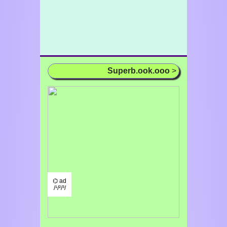
Superb.ook.ooo
>
⌬ ad
/¹/²/³/