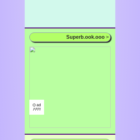
Superb.ook.ooo
>
⌬ ad
/¹/²/³/