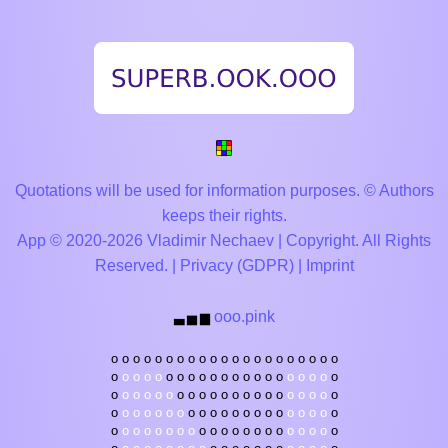
Quotations will be used for information purposes. © Authors
keeps their rights.
App © 2020-2026 Vladimir Nechaev | Copyright. All Rights
Reserved. |
Privacy (GDPR)
|
Imprint
ooo.pink
▃
▅
▆
o
o
o
o
o
o
o
o
o
o
o
o
o
o
o
o
o
o
o
o
o
o
o
o
o
o
o
o
o
o
o
o
o
o
o
o
o
o
o
o
o
o
o
o
o
o
o
o
o
o
o
o
o
o
o
o
o
o
o
o
o
o
o
o
o
o
o
o
o
o
o
o
o
o
o
o
o
o
o
o
o
o
o
o
o
o
o
o
o
o
o
o
o
o
o
o
o
o
o
o
o
o
o
o
o