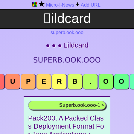
★
+
Micro-!-News
Add URL
.superb.ook.ooo
● ● ● ildcard
U
P
E
R
B
.
O
O
Superb.ook.ooo
-1 >
Pack200: A Packed Clas
s Deployment Format Fo