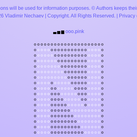
ons will be used for information purposes. © Authors keeps their
 Vladimir Nechaev | Copyright. All Rights Reserved. |
Privacy
ooo.pink
▃
▅
▆
o
o
o
o
o
o
o
o
o
o
o
o
o
o
o
o
o
o
o
o
o
o
o
o
o
o
o
o
o
o
o
o
o
o
o
o
o
o
o
o
o
o
o
o
o
o
o
o
o
o
o
o
o
o
o
o
o
o
o
o
o
o
o
o
o
o
o
o
o
o
o
o
o
o
o
o
o
o
o
o
o
o
o
o
o
o
o
o
o
o
o
o
o
o
o
o
o
o
o
o
o
o
o
o
o
o
o
o
o
o
o
o
o
o
o
o
o
o
o
o
o
o
o
o
o
o
o
o
o
o
o
o
o
o
o
o
o
o
o
o
o
o
o
o
o
o
o
o
o
o
o
o
o
o
o
o
o
o
o
o
o
o
o
o
o
o
o
o
o
o
o
o
o
o
o
o
o
o
o
o
o
o
o
o
o
o
o
o
o
o
o
o
o
o
o
o
o
o
o
o
o
o
o
o
o
o
o
o
o
o
o
o
o
o
o
o
o
o
o
o
o
o
o
o
o
o
o
o
o
o
o
o
o
o
o
o
o
o
o
o
o
o
o
o
o
o
o
o
o
o
o
o
o
o
o
o
o
o
o
o
o
o
o
o
o
o
o
o
o
o
o
o
o
o
o
o
o
o
o
o
o
o
o
o
o
o
o
o
o
o
o
o
o
o
o
o
o
o
o
o
o
o
o
o
o
o
o
o
o
o
o
o
o
o
o
o
o
o
o
o
o
o
o
o
o
o
o
o
o
o
o
o
o
o
o
o
o
o
o
o
o
o
o
o
o
o
o
o
o
o
o
o
o
o
o
o
o