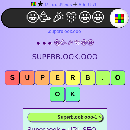
★
+
Micro-!-News
Add URL
.superb.ook.ooo
● ● ● 🤩🥳🎉🎊🤩🤩
S
U
P
E
R
B
.
O
O
K
Superb.ook.ooo
-1 >
Superbook + URL SEO