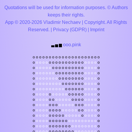
Quotations will be used for information purposes. © Authors
keeps their rights.
App © 2020-2026 Vladimir Nechaev | Copyright. All Rights
Reserved. |
Privacy (GDPR)
|
Imprint
ooo.pink
▃
▅
▆
o
o
o
o
o
o
o
o
o
o
o
o
o
o
o
o
o
o
o
o
o
o
o
o
o
o
o
o
o
o
o
o
o
o
o
o
o
o
o
o
o
o
o
o
o
o
o
o
o
o
o
o
o
o
o
o
o
o
o
o
o
o
o
o
o
o
o
o
o
o
o
o
o
o
o
o
o
o
o
o
o
o
o
o
o
o
o
o
o
o
o
o
o
o
o
o
o
o
o
o
o
o
o
o
o
o
o
o
o
o
o
o
o
o
o
o
o
o
o
o
o
o
o
o
o
o
o
o
o
o
o
o
o
o
o
o
o
o
o
o
o
o
o
o
o
o
o
o
o
o
o
o
o
o
o
o
o
o
o
o
o
o
o
o
o
o
o
o
o
o
o
o
o
o
o
o
o
o
o
o
o
o
o
o
o
o
o
o
o
o
o
o
o
o
o
o
o
o
o
o
o
o
o
o
o
o
o
o
o
o
o
o
o
o
o
o
o
o
o
o
o
o
o
o
o
o
o
o
o
o
o
o
o
o
o
o
o
o
o
o
o
o
o
o
o
o
o
o
o
o
o
o
o
o
o
o
o
o
o
o
o
o
o
o
o
o
o
o
o
o
o
o
o
o
o
o
o
o
o
o
o
o
o
o
o
o
o
o
o
o
o
o
o
o
o
o
o
o
o
o
o
o
o
o
o
o
o
o
o
o
o
o
o
o
o