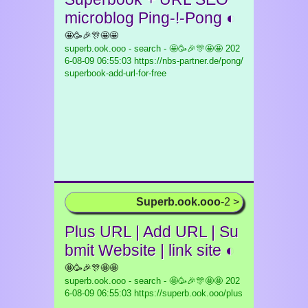
microblog Ping-!-Pong ◐
🤩🥳🎉🎊🤩🤩
superb.ook.ooo - search - 🤩🥳🎉🎊🤩🤩
202
6-08-09 06:55:03 https://nbs-partner.de/pong/
superbook-add-url-for-free
Superb.ook.ooo
-2 >
Plus URL | Add URL | Su
bmit Website | link site ◐
🤩🥳🎉🎊🤩🤩
superb.ook.ooo - search - 🤩🥳🎉🎊🤩🤩
202
6-08-09 06:55:03 https://superb.ook.ooo/plus