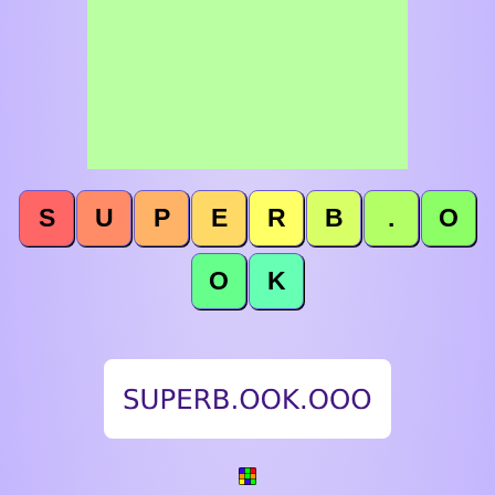
S
U
P
E
R
B
.
O
O
K