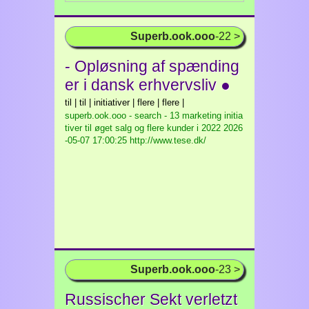
Superb.ook.ooo
-22 >
- Opløsning af spænding
er i dansk erhvervsliv ●
til | til | initiativer | flere | flere |
superb.ook.ooo - search - 13 marketing initia
tiver til øget salg og flere kunder i 2022
2026
-05-07 17:00:25 http://www.tese.dk/
Superb.ook.ooo
-23 >
Russischer Sekt verletzt