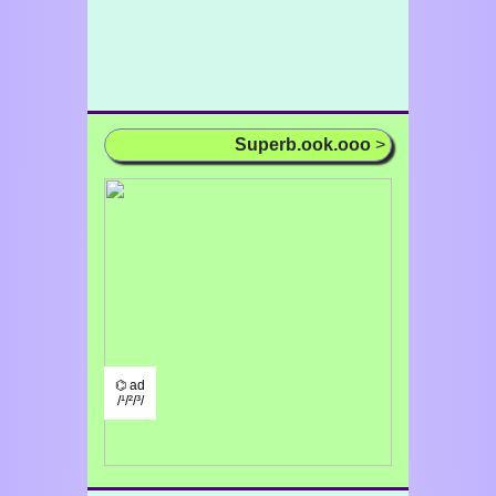
Superb.ook.ooo
>
⌬ ad
/¹/²/³/