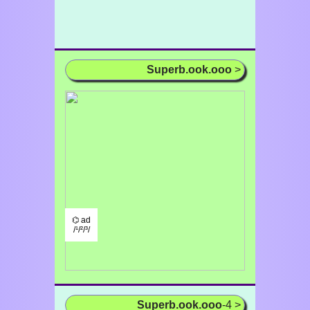
Superb.ook.ooo
>
⌬ ad
/¹/²/³/
Superb.ook.ooo
-4 >