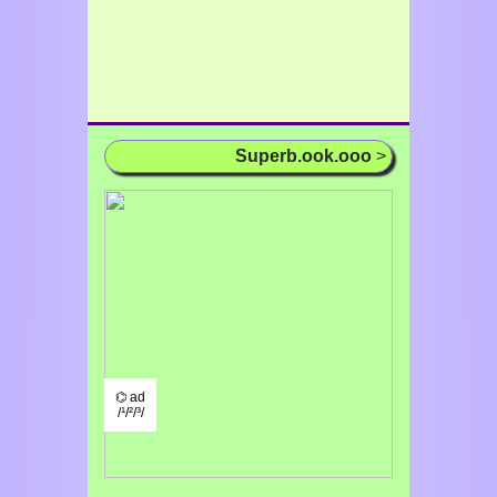
Superb.ook.ooo
>
⌬ ad
/¹/²/³/