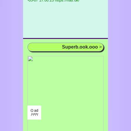
-05-07 17:00:25 https://has.dk/
Superb.ook.ooo
>
⌬ ad
/¹/²/³/