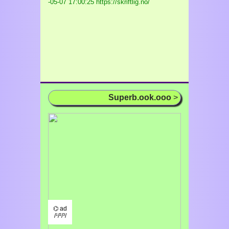
-05-07 17:00:25 https://skriftlig.no/
Superb.ook.ooo
>
⌬ ad
/¹/²/³/