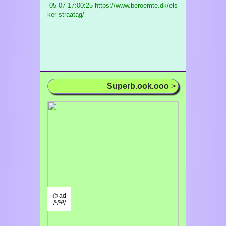
-05-07 17:00:25 https://www.beroemte.dk/els
ker-straatag/
Superb.ook.ooo
>
⌬ ad
/¹/²/³/