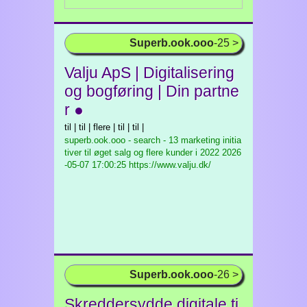
Superb.ook.ooo
-25 >
Valju ApS | Digitalisering
og bogføring | Din partne
r ●
til | til | flere | til | til |
superb.ook.ooo - search - 13 marketing initia
tiver til øget salg og flere kunder i 2022
2026
-05-07 17:00:25 https://www.valju.dk/
Superb.ook.ooo
-26 >
Skreddersydde digitale tj