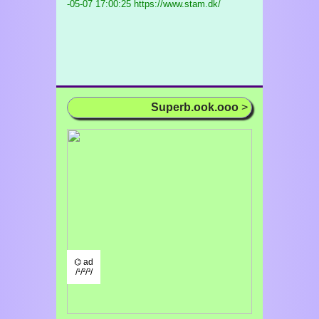
-05-07 17:00:25 https://www.stam.dk/
Superb.ook.ooo
>
⌬ ad
/¹/²/³/