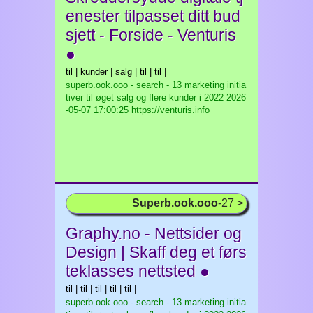
enester tilpasset ditt bud
sjett - Forside - Venturis
●
til | kunder | salg | til | til |
superb.ook.ooo - search - 13 marketing initia
tiver til øget salg og flere kunder i 2022
2026
-05-07 17:00:25 https://venturis.info
Superb.ook.ooo
-27 >
Graphy.no - Nettsider og
Design | Skaff deg et førs
teklasses nettsted ●
til | til | til | til | til |
superb.ook.ooo - search - 13 marketing initia