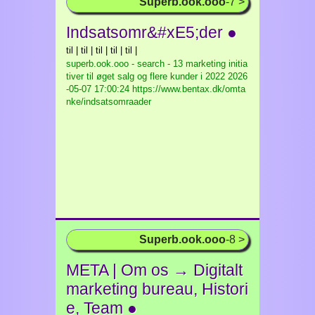
Superb.ook.ooo
-7 >
Indsatsomr&#xE5;der ●
til | til | til | til | til |
superb.ook.ooo - search - 13 marketing initia
tiver til øget salg og flere kunder i 2022
2026
-05-07 17:00:24 https://www.bentax.dk/omta
nke/indsatsomraader
Superb.ook.ooo
-8 >
META | Om os → Digitalt
marketing bureau, Histori
e, Team ●