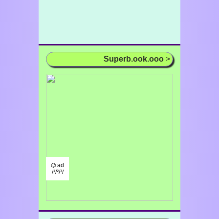
Superb.ook.ooo
>
⌬ ad
/¹/²/³/