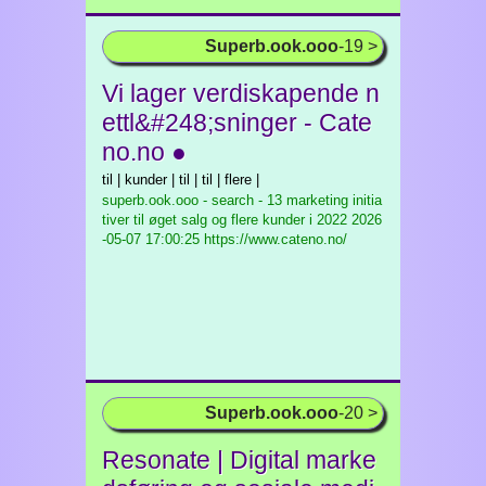
Superb.ook.ooo
-19 >
Vi lager verdiskapende n
ettl&#248;sninger - Cate
no.no ●
til | kunder | til | til | flere |
superb.ook.ooo - search - 13 marketing initia
tiver til øget salg og flere kunder i 2022
2026
-05-07 17:00:25 https://www.cateno.no/
Superb.ook.ooo
-20 >
Resonate | Digital marke