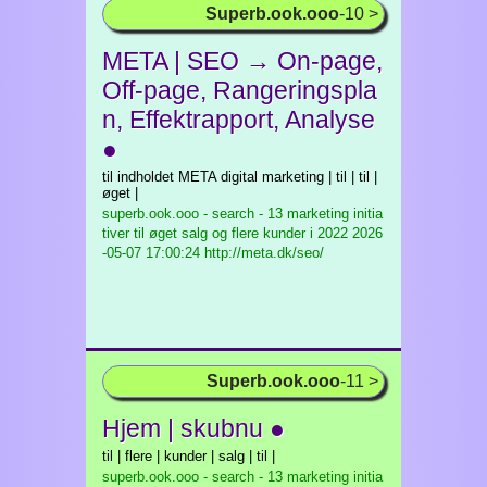
Superb.ook.ooo
-10 >
META | SEO → On-page,
Off-page, Rangeringspla
n, Effektrapport, Analyse
●
til indholdet META digital marketing | til | til |
øget |
superb.ook.ooo - search - 13 marketing initia
tiver til øget salg og flere kunder i 2022
2026
-05-07 17:00:24 http://meta.dk/seo/
Superb.ook.ooo
-11 >
Hjem | skubnu ●
til | flere | kunder | salg | til |
superb.ook.ooo - search - 13 marketing initia