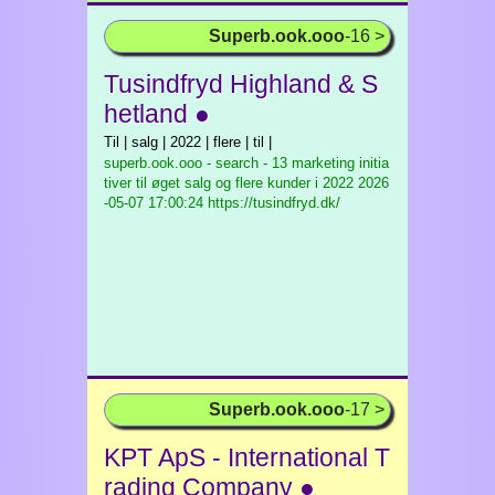
Superb.ook.ooo
-16 >
Tusindfryd Highland & S
hetland ●
Til | salg | 2022 | flere | til |
superb.ook.ooo - search - 13 marketing initia
tiver til øget salg og flere kunder i 2022
2026
-05-07 17:00:24 https://tusindfryd.dk/
Superb.ook.ooo
-17 >
KPT ApS - International T
rading Company ●