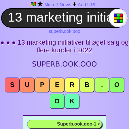
★
+
Micro-!-News
Add URL
.superb.ook.ooo
● ● ● 13 marketing initiativer til øget salg og
flere kunder i 2022
S
U
P
E
R
B
.
O
O
K
Superb.ook.ooo
-1 >