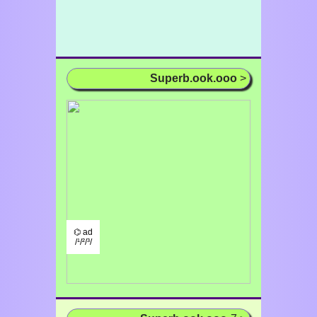
Superb.ook.ooo
>
⌬ ad
/¹/²/³/