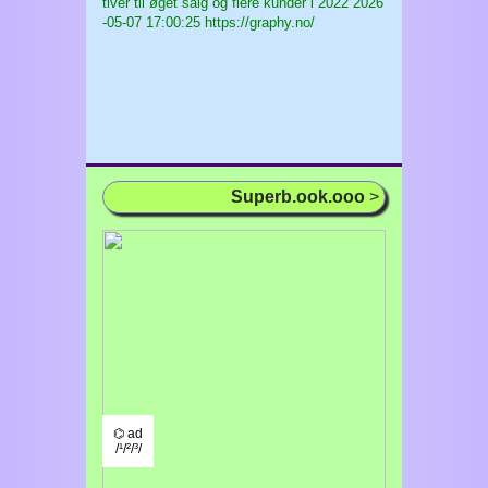
tiver til øget salg og flere kunder i 2022
2026
-05-07 17:00:25 https://graphy.no/
Superb.ook.ooo
>
⌬ ad
/¹/²/³/