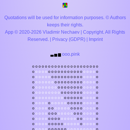
Quotations will be used for information purposes. © Authors
keeps their rights.
App © 2020-2026 Vladimir Nechaev | Copyright. All Rights
Reserved. |
Privacy (GDPR)
|
Imprint
ooo.pink
▃
▅
▆
o
o
o
o
o
o
o
o
o
o
o
o
o
o
o
o
o
o
o
o
o
o
o
o
o
o
o
o
o
o
o
o
o
o
o
o
o
o
o
o
o
o
o
o
o
o
o
o
o
o
o
o
o
o
o
o
o
o
o
o
o
o
o
o
o
o
o
o
o
o
o
o
o
o
o
o
o
o
o
o
o
o
o
o
o
o
o
o
o
o
o
o
o
o
o
o
o
o
o
o
o
o
o
o
o
o
o
o
o
o
o
o
o
o
o
o
o
o
o
o
o
o
o
o
o
o
o
o
o
o
o
o
o
o
o
o
o
o
o
o
o
o
o
o
o
o
o
o
o
o
o
o
o
o
o
o
o
o
o
o
o
o
o
o
o
o
o
o
o
o
o
o
o
o
o
o
o
o
o
o
o
o
o
o
o
o
o
o
o
o
o
o
o
o
o
o
o
o
o
o
o
o
o
o
o
o
o
o
o
o
o
o
o
o
o
o
o
o
o
o
o
o
o
o
o
o
o
o
o
o
o
o
o
o
o
o
o
o
o
o
o
o
o
o
o
o
o
o
o
o
o
o
o
o
o
o
o
o
o
o
o
o
o
o
o
o
o
o
o
o
o
o
o