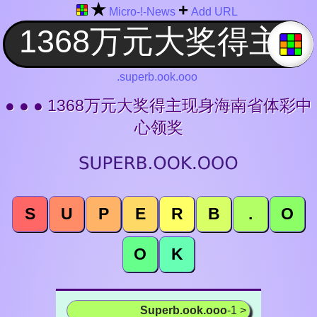
★
+
Micro-!-News
Add URL
.superb.ook.ooo
● ● ● 1368万元大奖得主现身海南省体彩中
心领奖
S
U
P
E
R
B
.
O
O
K
Superb.ook.ooo
-1 >