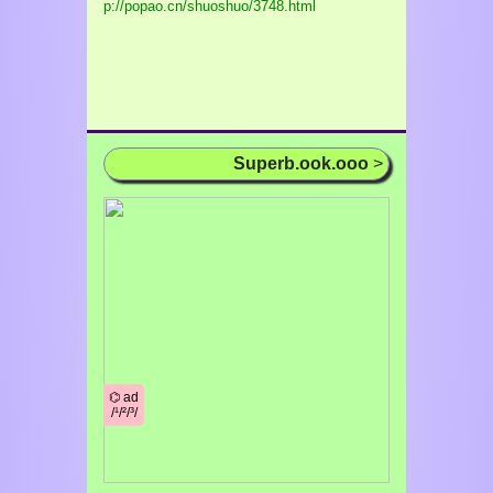
p://popao.cn/shuoshuo/3748.html
Superb.ook.ooo
>
⌬ ad
/¹/²/³/