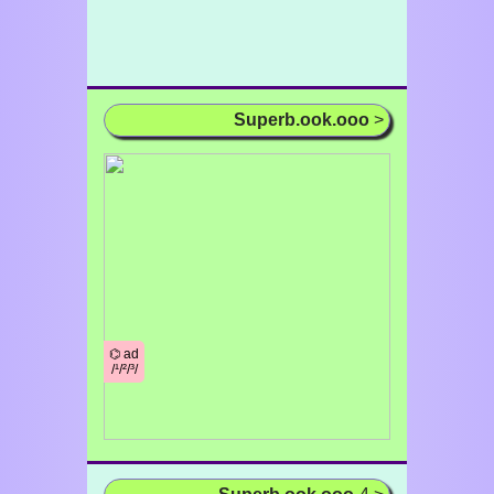
Superb.ook.ooo
>
⌬ ad
/¹/²/³/