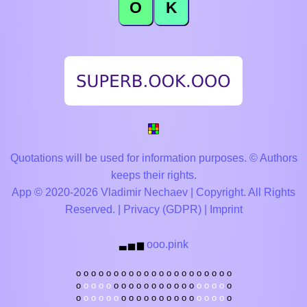
O
K
Quotations will be used for information purposes. © Authors
keeps their rights.
App © 2020-2026 Vladimir Nechaev | Copyright. All Rights
Reserved. |
Privacy (GDPR)
|
Imprint
ooo.pink
▃
▅
▆
o
o
o
o
o
o
o
o
o
o
o
o
o
o
o
o
o
o
o
o
o
o
o
o
o
o
o
o
o
o
o
o
o
o
o
o
o
o
o
o
o
o
o
o
o
o
o
o
o
o
o
o
o
o
o
o
o
o
o
o
o
o
o