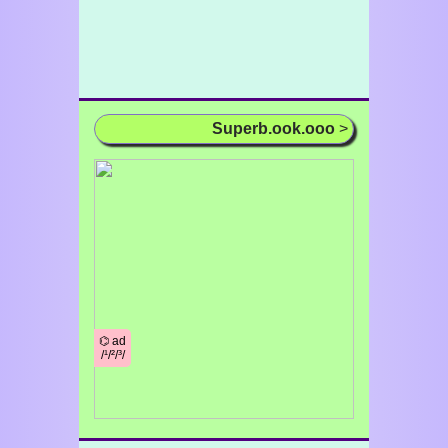
Superb.ook.ooo
>
⌬ ad
/¹/²/³/