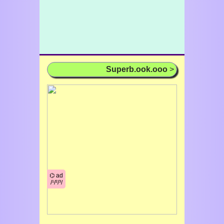
Superb.ook.ooo
>
⌬ ad
/¹/²/³/