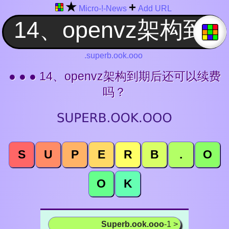
★
+
Micro-!-News
Add URL
.superb.ook.ooo
● ● ● 14、openvz架构到期后还可以续费
吗？
S
U
P
E
R
B
.
O
O
K
Superb.ook.ooo
-1 >