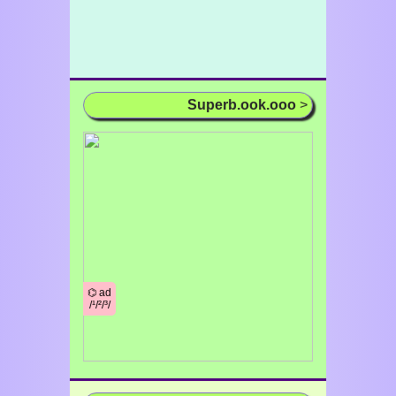
Superb.ook.ooo
>
⌬ ad
/¹/²/³/