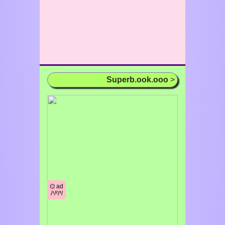
Superb.ook.ooo
>
⌬ ad
/¹/²/³/