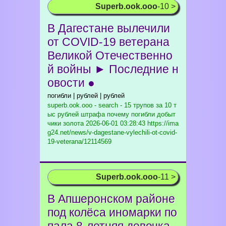
Superb.ook.ooo
-10 >
В Дагестане вылечили
от COVID-19 ветерана
Великой Отечественно
й войны ► Последние н
овости ●
погибли | рублей | рублей
superb.ook.ooo - search - 15 трупов за 10 т
ыс рублей штрафа почему погибли добыт
чики золота
2026-06-01 03:28:43 https://ima
g24.net/news/v-dagestane-vylechili-ot-covid-
19-veterana/12114569
Superb.ook.ooo
-11 >
В Апшеронском районе
под колёса иномарки по