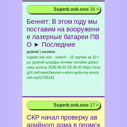
Superb.ook.ooo
-16 >
Беннет: В этом году мы
поставим на вооружени
е лазерные батареи ПВ
О ► Последние
рублей | погибли
superb.ook.ooo - search - 15 трупов за 10 т
ыс рублей штрафа почему погибли добыт
чики золота
2026-06-01 03:28:43 https://ima
g24.net/news/bennet-v-etom-godu-my-posta
vim-na/11765141
Superb.ook.ooo
-17 >
СКР начал проверку ав
арийного дома в пермск