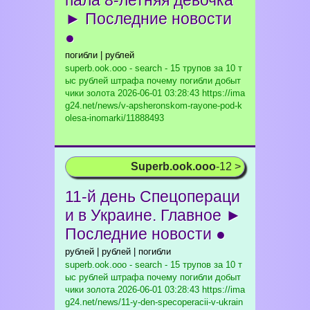
пала 8-летняя девочка
► Последние новости
●
погибли | рублей
superb.ook.ooo - search - 15 трупов за 10 т
ыс рублей штрафа почему погибли добыт
чики золота
2026-06-01 03:28:43 https://ima
g24.net/news/v-apsheronskom-rayone-pod-k
olesa-inomarki/11888493
Superb.ook.ooo
-12 >
11-й день Спецопераци
и в Украине. Главное ►
Последние новости ●
рублей | рублей | погибли
superb.ook.ooo - search - 15 трупов за 10 т
ыс рублей штрафа почему погибли добыт
чики золота
2026-06-01 03:28:43 https://ima
g24.net/news/11-y-den-specoperacii-v-ukrain