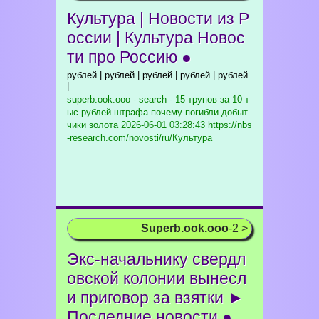
Культура | Новости из Р
оссии | Культура Новос
ти про Россию ●
рублей | рублей | рублей | рублей | рублей
|
superb.ook.ooo - search - 15 трупов за 10 т
ыс рублей штрафа почему погибли добыт
чики золота
2026-06-01 03:28:43 https://nbs
-research.com/novosti/ru/Культура
Superb.ook.ooo
-2 >
Экс-начальнику свердл
овской колонии вынесл
и приговор за взятки ►
Последние новости ●