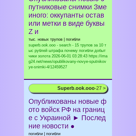
путниковые снимки Зме
иного: оккупанты остав
или метки в виде буквы
Z и
тыс. новых трупов | погибли
superb.ook.ooo - search - 15 трупов за 10 т
ыс рублей штрафа почему погибли добыт
чики золота
2026-06-01 03:28:43 https://ima
g24.net/news/opublikovany-novye-sputnikov
ye-snimki-4/12459527
Superb.ook.ooo
-27 >
Опубликованы новые ф
ото войск РФ на границ
е с Украиной ► Послед
ние новости ●
погибли | погибли