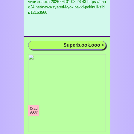
чики золота
2026-06-01 03:28:43 https://ima
g24.net/news/syateri-i-yokipakki-pokinuli-sibi
r/12153566
Superb.ook.ooo
>
⌬ ad
/¹/²/³/