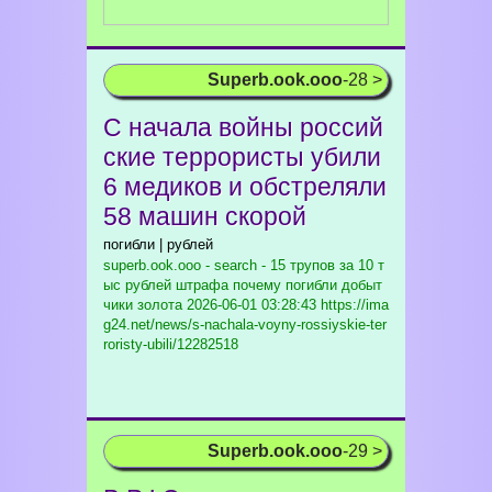
Superb.ook.ooo
-28 >
С начала войны россий
ские террористы убили
6 медиков и обстреляли
58 машин скорой
погибли | рублей
superb.ook.ooo - search - 15 трупов за 10 т
ыс рублей штрафа почему погибли добыт
чики золота
2026-06-01 03:28:43 https://ima
g24.net/news/s-nachala-voyny-rossiyskie-ter
roristy-ubili/12282518
Superb.ook.ooo
-29 >