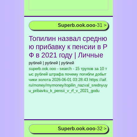
Superb.ook.ooo
-31 >
Топилин назвал средню
ю прибавку к пенсии в Р
Ф в 2021 году | Личные
рублей | рублей | рублей
superb.ook.ooo - search - 15 трупов за 10 т
ыс рублей штрафа почему погибли добыт
чики золота
2026-06-01 03:28:43 https://aif.
ru/money/mymoney/topilin_nazval_srednyuy
u_pribavku_k_pensii_v_rf_v_2021_godu
Superb.ook.ooo
-32 >