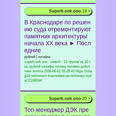
Superb.ook.ooo
-19 >
В Краснодаре по решен
ию суда отремонтируют
памятник архитектуры
начала XX века ► Посл
едние
рублей | погибли
superb.ook.ooo - search - 15 трупов за 10 т
ыс рублей штрафа почему погибли добыт
чики золота
2026-06-01 03:28:43 https://ima
g24.net/news/v-krasnodare-po-resheniyu-sud
a/12248594
Superb.ook.ooo
-20 >
Топ-менеджер ДЭК пре