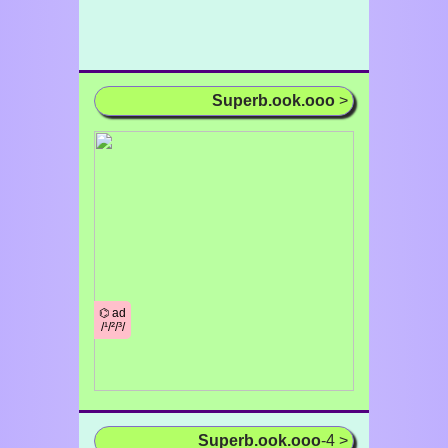
Superb.ook.ooo
>
⌬ ad
/¹/²/³/
Superb.ook.ooo
-4 >