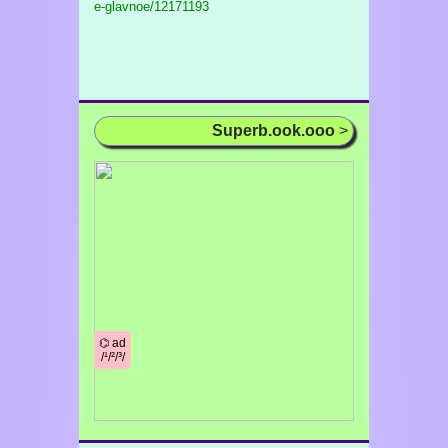
e-glavnoe/12171193
Superb.ook.ooo
>
⌬ ad
/¹/²/³/