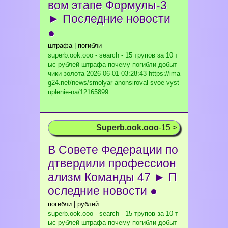
вом этапе Формулы-3
► Последние новости
●
штрафа | погибли
superb.ook.ooo - search - 15 трупов за 10 т
ыс рублей штрафа почему погибли добыт
чики золота
2026-06-01 03:28:43 https://ima
g24.net/news/smolyar-anonsiroval-svoe-vyst
uplenie-na/12165899
Superb.ook.ooo
-15 >
В Совете Федерации по
дтвердили профессион
ализм Команды 47 ► П
оследние новости ●
погибли | рублей
superb.ook.ooo - search - 15 трупов за 10 т
ыс рублей штрафа почему погибли добыт