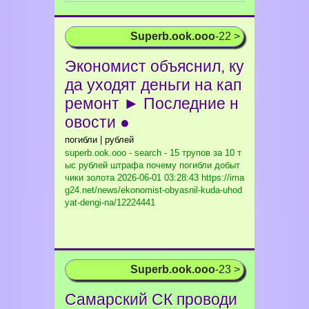
Superb.ook.ooo
-22 >
Экономист объяснил, ку
да уходят деньги на кап
ремонт ► Последние н
овости ●
погибли | рублей
superb.ook.ooo - search - 15 трупов за 10 т
ыс рублей штрафа почему погибли добыт
чики золота
2026-06-01 03:28:43 https://ima
g24.net/news/ekonomist-obyasnil-kuda-uhod
yat-dengi-na/12224441
Superb.ook.ooo
-23 >
Самарский СК проводи