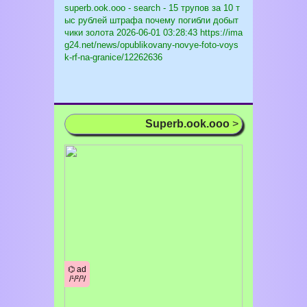
superb.ook.ooo - search - 15 трупов за 10 т
ыс рублей штрафа почему погибли добыт
чики золота
2026-06-01 03:28:43 https://ima
g24.net/news/opublikovany-novye-foto-voys
k-rf-na-granice/12262636
Superb.ook.ooo
>
⌬ ad
/¹/²/³/