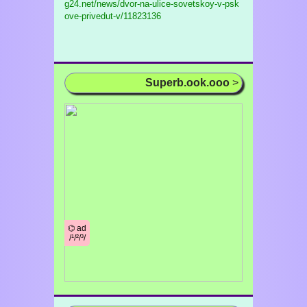
g24.net/news/dvor-na-ulice-sovetskoy-v-psk
ove-privedut-v/11823136
Superb.ook.ooo
>
⌬ ad
/¹/²/³/