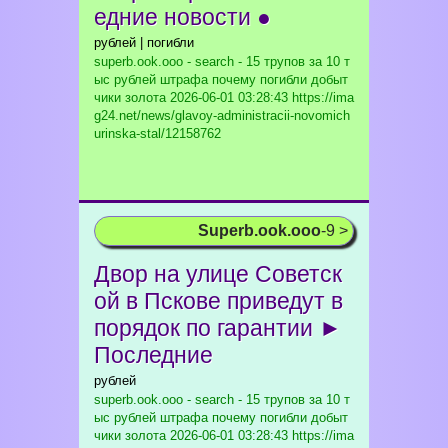
едние новости ●
рублей | погибли
superb.ook.ooo - search - 15 трупов за 10 т
ыс рублей штрафа почему погибли добыт
чики золота
2026-06-01 03:28:43 https://ima
g24.net/news/glavoy-administracii-novomich
urinska-stal/12158762
Superb.ook.ooo
-9 >
Двор на улице Советск
ой в Пскове приведут в
порядок по гарантии ►
Последние
рублей
superb.ook.ooo - search - 15 трупов за 10 т
ыс рублей штрафа почему погибли добыт
чики золота
2026-06-01 03:28:43 https://ima