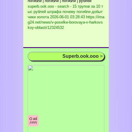
погибли | погибли | погибли | рублей
superb.ook.ooo - search - 15 трупов за 10 т
ыс рублей штрафа почему погибли добыт
чики золота
2026-06-01 03:28:43 https://ima
g24.net/news/v-poselke-borovaya-v-harkovs
koy-oblasti/12324532
Superb.ook.ooo
>
⌬ ad
/¹/²/³/