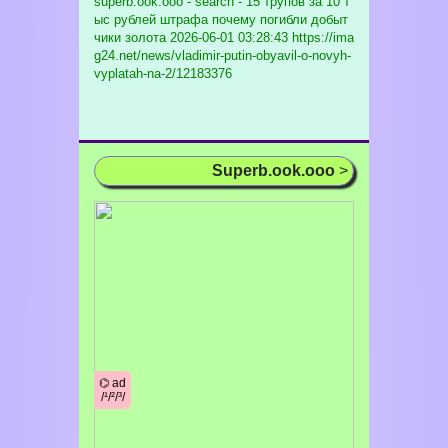
superb.ook.ooo - search - 15 трупов за 10 т
ыс рублей штрафа почему погибли добыт
чики золота
2026-06-01 03:28:43 https://ima
g24.net/news/vladimir-putin-obyavil-o-novyh-
vyplatah-na-2/12183376
Superb.ook.ooo
>
⌬ ad
/¹/²/³/