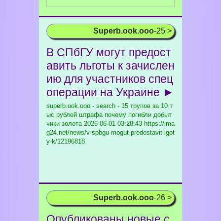
Superb.ook.ooo
-25 >
В СПбГУ могут предост
авить льготы к зачислен
ию для участников спец
операции на Украине ►
superb.ook.ooo - search - 15 трупов за 10 т
ыс рублей штрафа почему погибли добыт
чики золота
2026-06-01 03:28:43 https://ima
g24.net/news/v-spbgu-mogut-predostavit-lgot
y-k/12196818
Superb.ook.ooo
-26 >
Опубликованы новые с