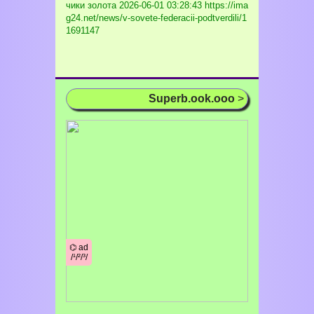
чики золота
2026-06-01 03:28:43 https://ima
g24.net/news/v-sovete-federacii-podtverdili/1
1691147
Superb.ook.ooo
>
⌬ ad
/¹/²/³/