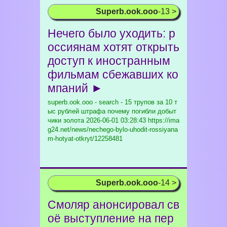
Superb.ook.ooo
-13 >
Нечего было уходить: р
оссиянам хотят открыть
доступ к иностранным
фильмам сбежавших ко
мпаний ►
superb.ook.ooo - search - 15 трупов за 10 т
ыс рублей штрафа почему погибли добыт
чики золота
2026-06-01 03:28:43 https://ima
g24.net/news/nechego-bylo-uhodit-rossiyana
m-hotyat-otkryt/12258481
Superb.ook.ooo
-14 >
Смоляр анонсировал св
оё выступление на пер