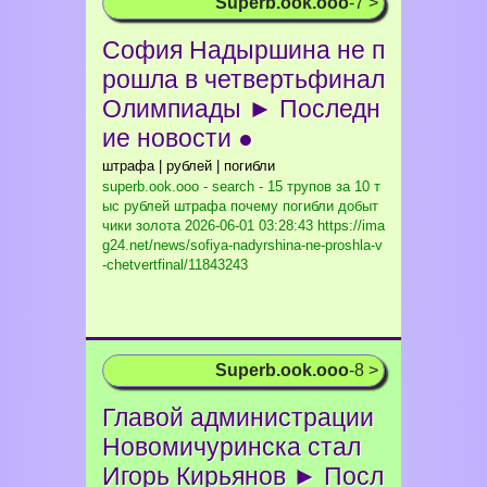
Superb.ook.ooo
-7 >
София Надыршина не п
рошла в четвертьфинал
Олимпиады ► Последн
ие новости ●
штрафа | рублей | погибли
superb.ook.ooo - search - 15 трупов за 10 т
ыс рублей штрафа почему погибли добыт
чики золота
2026-06-01 03:28:43 https://ima
g24.net/news/sofiya-nadyrshina-ne-proshla-v
-chetvertfinal/11843243
Superb.ook.ooo
-8 >
Главой администрации
Новомичуринска стал
Игорь Кирьянов ► Посл