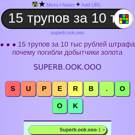
★
+
Micro-!-News
Add URL
.superb.ook.ooo
● ● ● 15 трупов за 10 тыс рублей штрафа
почему погибли добытчики золота
S
U
P
E
R
B
.
O
O
K
Superb.ook.ooo
-1 >