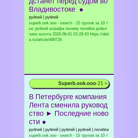
дстанет перед судом во
Владивостоке ●
рублей | рублей
superb.ook.ooo - search - 15 трупов за 10 т
ыс рублей штрафа почему погибли добыт
чики золота
2026-06-01 03:28:43 https://deit
a.ru/article/489726
Superb.ook.ooo
-21 >
В Петербурге компания
Лента сменила руковод
ство ► Последние ново
сти ●
рублей | рублей | рублей | рублей | погибли
superb.ook.ooo - search - 15 трупов за 10 т