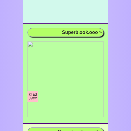
Superb.ook.ooo
>
⌬ ad
/¹/²/³/