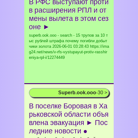
В РФС выступают проти
в расширения РПЛ и от
мены вылета в этом сез
оне ►
superb.ook.ooo - search - 15 трупов за 10 т
ыс рублей штрафа почему погибли добыт
чики золота
2026-06-01 03:28:43 https://ima
g24.net/news/v-rfs-vystupayut-protiv-rasshir
eniya-rpl-i/12274449
Superb.ook.ooo
-30 >
В поселке Боровая в Ха
рьковской области объя
влена эвакуация ► Пос
ледние новости ●