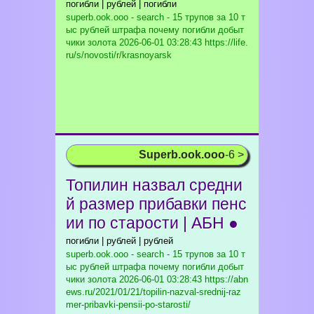
погибли | рублей | погибли
superb.ook.ooo - search - 15 трупов за 10 т
ыс рублей штрафа почему погибли добыт
чики золота
2026-06-01 03:28:43 https://life.
ru/s/novosti/r/krasnoyarsk
Superb.ook.ooo
-6 >
Топилин назвал средни
й размер прибавки пенс
ии по старости | АБН ●
погибли | рублей | рублей
superb.ook.ooo - search - 15 трупов за 10 т
ыс рублей штрафа почему погибли добыт
чики золота
2026-06-01 03:28:43 https://abn
ews.ru/2021/01/21/topilin-nazval-srednij-raz
mer-pribavki-pensii-po-starosti/