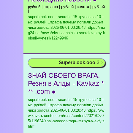
рублей | штрафа | рублей | золота | рублей
|
superb.ook.ooo - search - 15 трупов за 10 т
ыс рублей штрафа почему погибли добыт
чики золота
2026-06-01 03:28:43 https://ima
g24.net/news/eks-nachalniku-sverdlovskoy-k
olonii-vynesli/12249946
Superb.ook.ooo
-3 >
ЗНАЙ СВОЕГО ВРАГА.
Резня в Алды - Kavkaz *
** .com ●
superb.ook.ooo - search - 15 трупов за 10 т
ыс рублей штрафа почему погибли добыт
чики золота
2026-06-01 03:28:43 https://ww
w.kavkazcenter.com/russ/content/2021/02/0
5/119624/znaj-svoego-vraga--reznya-v-aldy.s
html