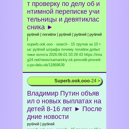
т проверку по делу об и
нтимной переписке учи
тельницы и девятиклас
сника ►
рублей | погибли | рублей | рублей | рублей
|
superb.ook.ooo - search - 15 трупов за 10 т
ыс рублей штрафа почему погибли добыт
чики золота
2026-06-01 03:28:43 https://ima
g24.net/news/samarskiy-sk-provodit-proverk
u-po-delu-ob/11869639
Superb.ook.ooo
-24 >
Владимир Путин объяв
ил о новых выплатах на
детей 8-16 лет ► После
дние новости
рублей | рублей