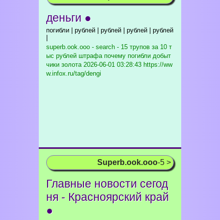
деньги ●
погибли | рублей | рублей | рублей | рублей
|
superb.ook.ooo - search - 15 трупов за 10 т
ыс рублей штрафа почему погибли добыт
чики золота
2026-06-01 03:28:43 https://ww
w.infox.ru/tag/dengi
Superb.ook.ooo
-5 >
Главные новости сегод
ня - Красноярский край
●