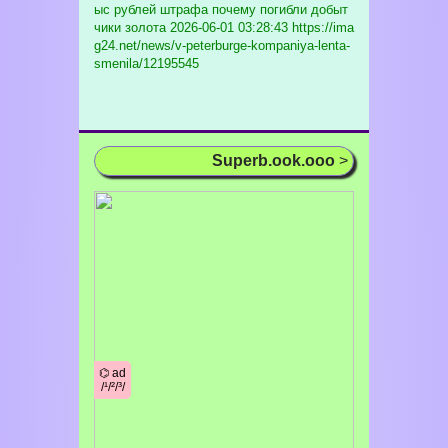
ыс рублей штрафа почему погибли добыт
чики золота
2026-06-01 03:28:43 https://ima
g24.net/news/v-peterburge-kompaniya-lenta-
smenila/12195545
Superb.ook.ooo
>
⌬ ad
/¹/²/³/