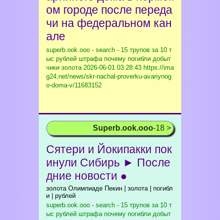
ом городе после переда
чи на федеральном кан
але
superb.ook.ooo - search - 15 трупов за 10 т
ыс рублей штрафа почему погибли добыт
чики золота
2026-06-01 03:28:43 https://ima
g24.net/news/skr-nachal-proverku-avariynog
o-doma-v/11683152
Superb.ook.ooo
-18 >
Сятери и Йокипакки пок
инули Сибирь ► После
дние новости ●
золота Олимпиаде Пекин | золота | погибл
и | рублей
superb.ook.ooo - search - 15 трупов за 10 т
ыс рублей штрафа почему погибли добыт