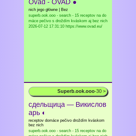
Ovad - OVAD ●
nich jego główne | Bez
superb.ook.ooo - search - 15 receptov na do
máce pečivo s droždím kváskom aj bez nich
2026-07-12 17:31:10 https://www.ovad.eu/
Superb.ook.ooo
-30 >
сдельщица — Викислов
арь ◐
receptov domáce pečivo droždím kváskom
bez nich
superb.ook.ooo - search - 15 receptov na do