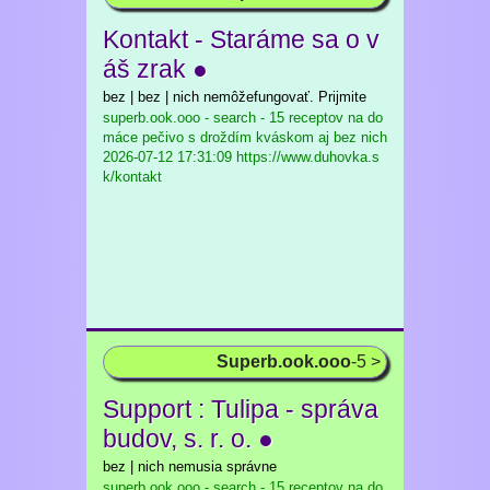
Kontakt - Staráme sa o v
áš zrak ●
bez | bez | nich nemôžefungovať. Prijmite
superb.ook.ooo - search - 15 receptov na do
máce pečivo s droždím kváskom aj bez nich
2026-07-12 17:31:09 https://www.duhovka.s
k/kontakt
Superb.ook.ooo
-5 >
Support : Tulipa - správa
budov, s. r. o. ●
bez | nich nemusia správne
superb.ook.ooo - search - 15 receptov na do