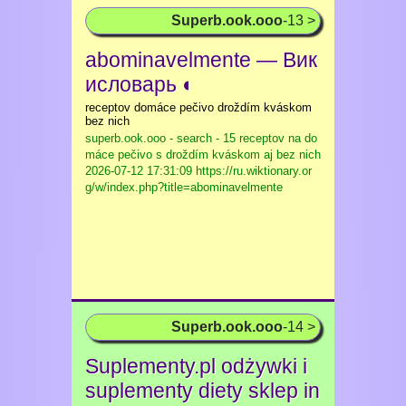
Superb.ook.ooo
-13 >
abominavelmente — Вик
исловарь ◐
receptov domáce pečivo droždím kváskom
bez nich
superb.ook.ooo - search - 15 receptov na do
máce pečivo s droždím kváskom aj bez nich
2026-07-12 17:31:09 https://ru.wiktionary.or
g/w/index.php?title=abominavelmente
Superb.ook.ooo
-14 >
Suplementy.pl odżywki i
suplementy diety sklep in