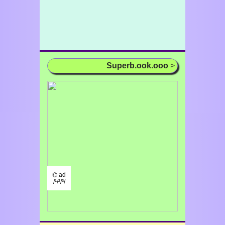
Superb.ook.ooo
>
⌬ ad
/¹/²/³/