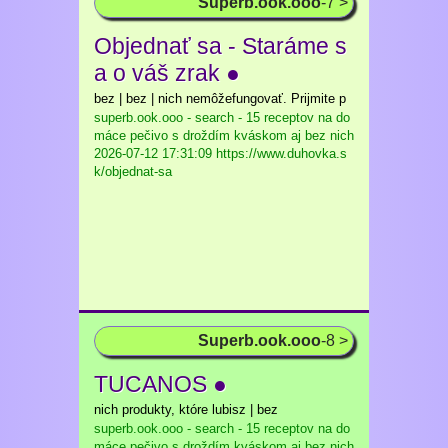
Superb.ook.ooo
-7 >
Objednať sa - Staráme s
a o váš zrak ●
bez | bez | nich nemôžefungovať. Prijmite p
superb.ook.ooo - search - 15 receptov na do
máce pečivo s droždím kváskom aj bez nich
2026-07-12 17:31:09 https://www.duhovka.s
k/objednat-sa
Superb.ook.ooo
-8 >
TUCANOS ●
nich produkty, które lubisz | bez
superb.ook.ooo - search - 15 receptov na do
máce pečivo s droždím kváskom aj bez nich