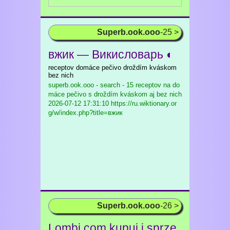
Superb.ook.ooo
-25 >
вжик — Викисловарь ◐
receptov domáce pečivo droždím kváskom
bez nich
superb.ook.ooo - search - 15 receptov na do
máce pečivo s droždím kváskom aj bez nich
2026-07-12 17:31:10 https://ru.wiktionary.or
g/w/index.php?title=вжик
Superb.ook.ooo
-26 >
Lombi.com kupuj i sprze