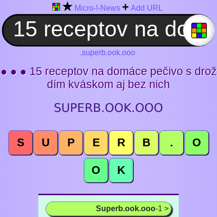
★
+
Micro-!-News
Add URL
.superb.ook.ooo
● ● ● 15 receptov na domáce pečivo s drož
dím kváskom aj bez nich
S
U
P
E
R
B
.
O
O
K
Superb.ook.ooo
-1 >