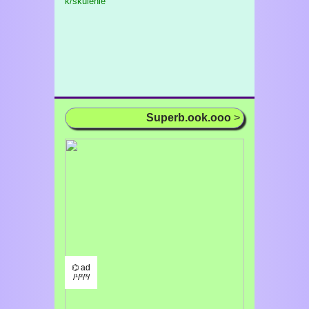
k/skulenie
Superb.ook.ooo
>
⌬ ad
/¹/²/³/