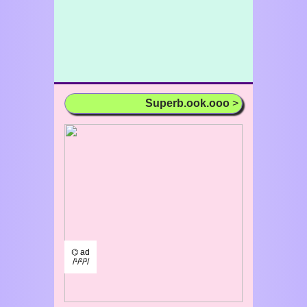
Superb.ook.ooo
>
⌬ ad
/¹/²/³/