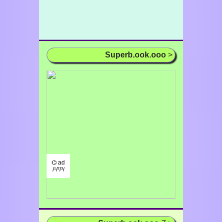
Superb.ook.ooo
>
⌬ ad
/¹/²/³/