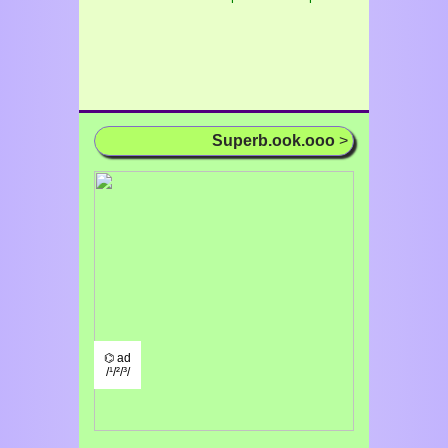
Superb.ook.ooo
>
⌬ ad
/¹/²/³/