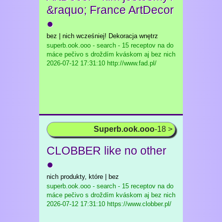
&raquo; France ArtDecor
●
bez | nich wcześniej! Dekoracja wnętrz
superb.ook.ooo - search - 15 receptov na do
máce pečivo s droždím kváskom aj bez nich
2026-07-12 17:31:10 http://www.fad.pl/
Superb.ook.ooo
-18 >
CLOBBER like no other
●
nich produkty, które | bez
superb.ook.ooo - search - 15 receptov na do
máce pečivo s droždím kváskom aj bez nich
2026-07-12 17:31:10 https://www.clobber.pl/