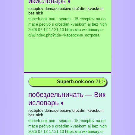
икисловарь ◐
receptov domáce pečivo droždím kváskom
bez nich
superb.ook.ooo - search - 15 receptov na do
máce pečivo s droždím kváskom aj bez nich
2026-07-12 17:31:10 https://ru.wiktionary.or
g/w/index.php?title=Фарерские_острова
Superb.ook.ooo
-21 >
побездельничать — Вик
исловарь ◐
receptov domáce pečivo droždím kváskom
bez nich
superb.ook.ooo - search - 15 receptov na do
máce pečivo s droždím kváskom aj bez nich
2026-07-12 17:31:10 https://ru.wiktionary.or