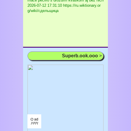
máce pečivo s droždím kváskom aj bez nich
2026-07-12 17:31:10 https://ru.wiktionary.or
g/wiki/сдельщица
Superb.ook.ooo
>
⌬ ad
/¹/²/³/