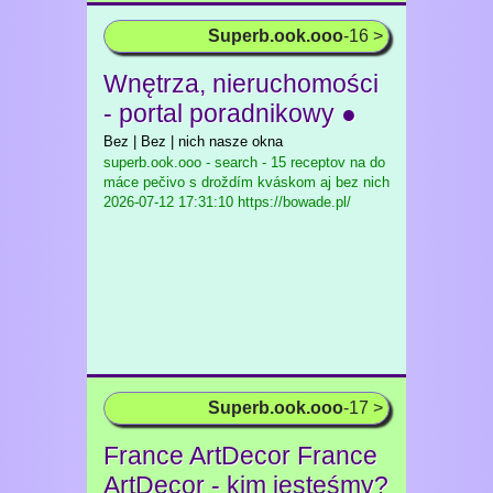
Superb.ook.ooo
-16 >
Wnętrza, nieruchomości
- portal poradnikowy ●
Bez | Bez | nich nasze okna
superb.ook.ooo - search - 15 receptov na do
máce pečivo s droždím kváskom aj bez nich
2026-07-12 17:31:10 https://bowade.pl/
Superb.ook.ooo
-17 >
France ArtDecor France
ArtDecor - kim jesteśmy?