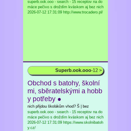
superb.ook.ooo - search - 15 receptov na do
máce pečivo s droždím kváskom aj bez nich
2026-07-12 17:31:09 http://www.trocadero.pl/
Superb.ook.ooo
-12 >
Obchod s batohy, školní
mi, sběratelskými a hobb
y potřeby ●
nich přijdou školákům vhod? Š | bez
superb.ook.ooo - search - 15 receptov na do
máce pečivo s droždím kváskom aj bez nich
2026-07-12 17:31:09 https://www.skolnibatoh
y.cz/