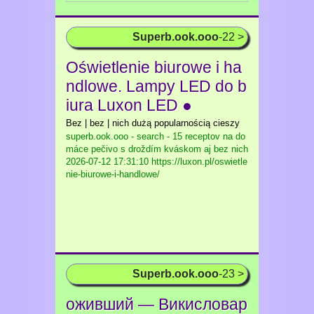
Superb.ook.ooo
-22 >
Oświetlenie biurowe i ha
ndlowe. Lampy LED do b
iura Luxon LED ●
Bez | bez | nich dużą popularnością cieszy
superb.ook.ooo - search - 15 receptov na do
máce pečivo s droždím kváskom aj bez nich
2026-07-12 17:31:10 https://luxon.pl/oswietle
nie-biurowe-i-handlowe/
Superb.ook.ooo
-23 >
оживший — Викисловар