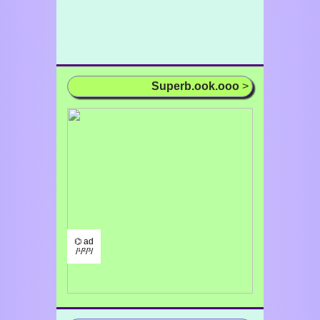
Superb.ook.ooo
>
⌬ ad
/¹/²/³/