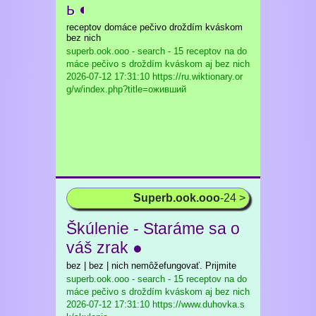
ь ◐
receptov domáce pečivo droždím kváskom
bez nich
superb.ook.ooo - search - 15 receptov na do
máce pečivo s droždím kváskom aj bez nich
2026-07-12 17:31:10 https://ru.wiktionary.or
g/w/index.php?title=оживший
Superb.ook.ooo
-24 >
Škúlenie - Staráme sa o
váš zrak ●
bez | bez | nich nemôžefungovať. Prijmite
superb.ook.ooo - search - 15 receptov na do
máce pečivo s droždím kváskom aj bez nich
2026-07-12 17:31:10 https://www.duhovka.s