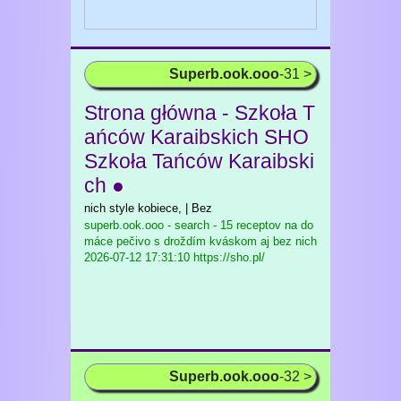
Superb.ook.ooo
-31 >
Strona główna - Szkoła T
ańców Karaibskich SHO
Szkoła Tańców Karaibski
ch ●
nich style kobiece, | Bez
superb.ook.ooo - search - 15 receptov na do
máce pečivo s droždím kváskom aj bez nich
2026-07-12 17:31:10 https://sho.pl/
Superb.ook.ooo
-32 >