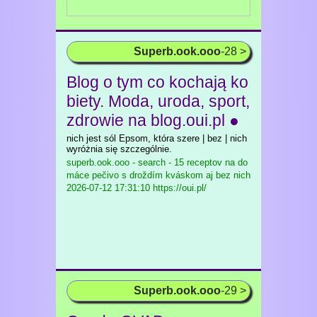
Superb.ook.ooo
-28 >
Blog o tym co kochają ko
biety. Moda, uroda, sport,
zdrowie na blog.oui.pl ●
nich jest sól Epsom, która szere | bez | nich
wyróżnia się szczególnie.
superb.ook.ooo - search - 15 receptov na do
máce pečivo s droždím kváskom aj bez nich
2026-07-12 17:31:10 https://oui.pl/
Superb.ook.ooo
-29 >