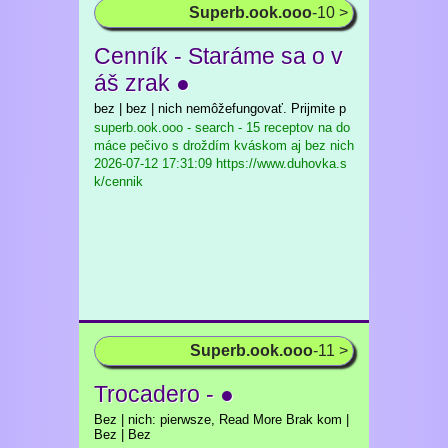
Superb.ook.ooo
-10 >
Cenník - Staráme sa o v
áš zrak ●
bez | bez | nich nemôžefungovať. Prijmite p
superb.ook.ooo - search - 15 receptov na do
máce pečivo s droždím kváskom aj bez nich
2026-07-12 17:31:09 https://www.duhovka.s
k/cennik
Superb.ook.ooo
-11 >
Trocadero - ●
Bez | nich: pierwsze, Read More Brak kom |
Bez | Bez