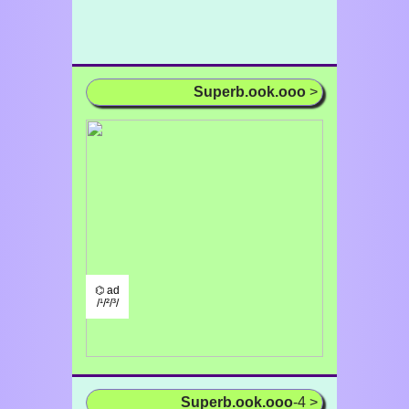
Superb.ook.ooo
>
⌬ ad
/¹/²/³/
Superb.ook.ooo
-4 >