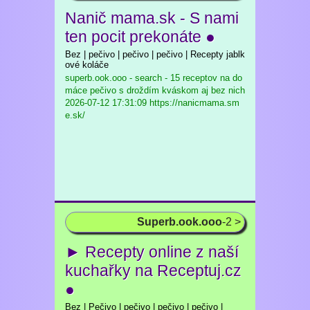
Nanič mama.sk - S nami
ten pocit prekonáte ●
Bez | pečivo | pečivo | pečivo | Recepty jablk
ové koláče
superb.ook.ooo - search - 15 receptov na do
máce pečivo s droždím kváskom aj bez nich
2026-07-12 17:31:09 https://nanicmama.sm
e.sk/
Superb.ook.ooo
-2 >
► Recepty online z naší
kuchařky na Receptuj.cz
●
Bez | Pečivo | pečivo | pečivo | pečivo |