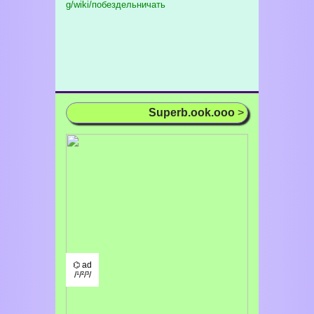
g/wiki/побездельничать
Superb.ook.ooo
>
⌬ ad
/¹/²/³/