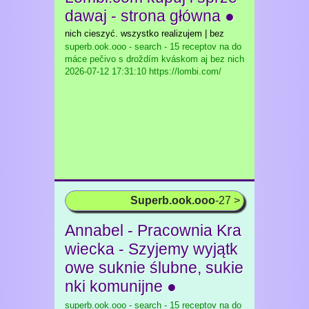
dawaj - strona główna ●
nich cieszyć. wszystko realizujem | bez
superb.ook.ooo - search - 15 receptov na do
máce pečivo s droždím kváskom aj bez nich
2026-07-12 17:31:10 https://lombi.com/
Superb.ook.ooo
-27 >
Annabel - Pracownia Kra
wiecka - Szyjemy wyjątk
owe suknie ślubne, sukie
nki komunijne ●
superb.ook.ooo - search - 15 receptov na do