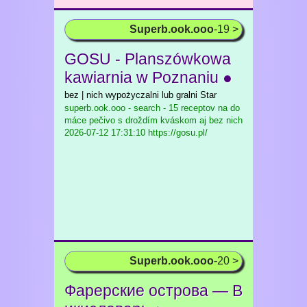
Superb.ook.ooo
-19 >
GOSU - Planszówkowa
kawiarnia w Poznaniu ●
bez | nich wypożyczalni lub gralni Star
superb.ook.ooo - search - 15 receptov na do
máce pečivo s droždím kváskom aj bez nich
2026-07-12 17:31:10 https://gosu.pl/
Superb.ook.ooo
-20 >
Фарерские острова — В