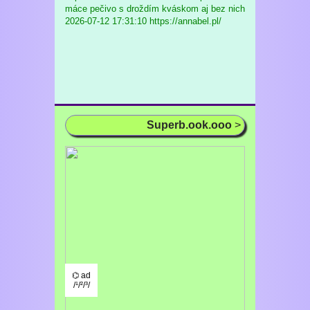
máce pečivo s droždím kváskom aj bez nich
2026-07-12 17:31:10 https://annabel.pl/
Superb.ook.ooo
>
⌬ ad
/¹/²/³/