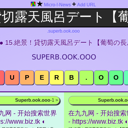
★
+
Micro-!-News
Add URL
.superb.ook.ooo
● ● 15.絶景！貸切露天風呂デート【葡萄の
U
P
E
R
B
.
O
O
Superb.ook.ooo
-1 >
Superb.ook.
九网 - 开始搜索世界
在九九网 - 开始搜
ps://www.biz.tk ◐
- https://www.biz.tk 