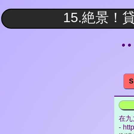
● 
S
在九
- htt