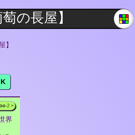
長屋】
K
ooo
-2 >
索世界
◐