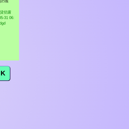
萄の長
絶景！貸切露
5-31 06:
tdgd
K