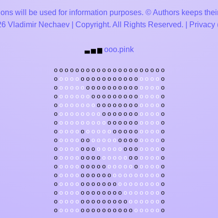
ons will be used for information purposes. © Authors keeps their
 Vladimir Nechaev | Copyright. All Rights Reserved. |
Privacy
ooo.pink
▃
▅
▆
o
o
o
o
o
o
o
o
o
o
o
o
o
o
o
o
o
o
o
o
o
o
o
o
o
o
o
o
o
o
o
o
o
o
o
o
o
o
o
o
o
o
o
o
o
o
o
o
o
o
o
o
o
o
o
o
o
o
o
o
o
o
o
o
o
o
o
o
o
o
o
o
o
o
o
o
o
o
o
o
o
o
o
o
o
o
o
o
o
o
o
o
o
o
o
o
o
o
o
o
o
o
o
o
o
o
o
o
o
o
o
o
o
o
o
o
o
o
o
o
o
o
o
o
o
o
o
o
o
o
o
o
o
o
o
o
o
o
o
o
o
o
o
o
o
o
o
o
o
o
o
o
o
o
o
o
o
o
o
o
o
o
o
o
o
o
o
o
o
o
o
o
o
o
o
o
o
o
o
o
o
o
o
o
o
o
o
o
o
o
o
o
o
o
o
o
o
o
o
o
o
o
o
o
o
o
o
o
o
o
o
o
o
o
o
o
o
o
o
o
o
o
o
o
o
o
o
o
o
o
o
o
o
o
o
o
o
o
o
o
o
o
o
o
o
o
o
o
o
o
o
o
o
o
o
o
o
o
o
o
o
o
o
o
o
o
o
o
o
o
o
o
o
o
o
o
o
o
o
o
o
o
o
o
o
o
o
o
o
o
o
o
o
o
o
o
o
o
o
o
o
o
o
o
o
o
o
o
o
o
o
o
o
o
o
o
o
o
o
o
o
o
o
o
o
o
o
o
o
o
o
o
o
o
o
o
o
o
o
o
o
o
o
o
o
o
o
o
o
o
o
o
o
o
o
o
o