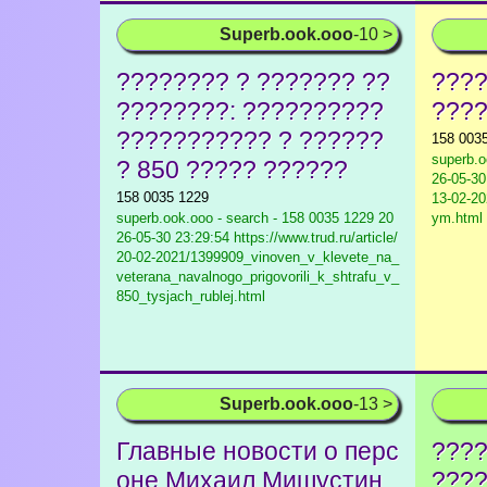
Superb.ook.ooo
-10 >
???????? ? ??????? ??
????
????????: ??????????
????
??????????? ? ??????
158 003
superb.o
? 850 ????? ??????
26-05-30 
158 0035 1229
13-02-20
superb.ook.ooo - search - 158 0035 1229
20
ym.html
26-05-30 23:29:54 https://www.trud.ru/article/
20-02-2021/1399909_vinoven_v_klevete_na_
veterana_navalnogo_prigovorili_k_shtrafu_v_
850_tysjach_rublej.html
Superb.ook.ooo
-13 >
Главные новости о перс
????
оне Михаил Мишустин
????