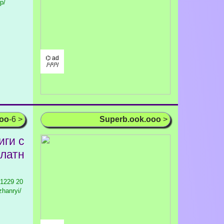
p/
⌬ ad
/¹/²/³/
ooo
-6 >
Superb.ook.ooo
>
иги с
платн
 1229
20
zhanryi/