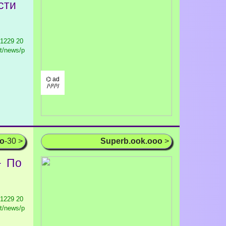
сти
 1229
20
et/news/p
⌬ ad
/¹/²/³/
oo
-30 >
Superb.ook.ooo
>
► По
 1229
20
et/news/p