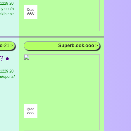
 1229
20
ey.one/n
⌬ ad
kih-spis
/¹/²/³/
oo
-21 >
Superb.ook.ooo
>
? ●
 1229
20
u/sports/
⌬ ad
/¹/²/³/