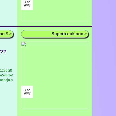
⌬ ad
/¹/²/³/
ooo
-9 >
Superb.ook.ooo
>
???
 1229
20
/article/
elitsja.h
⌬ ad
/¹/²/³/