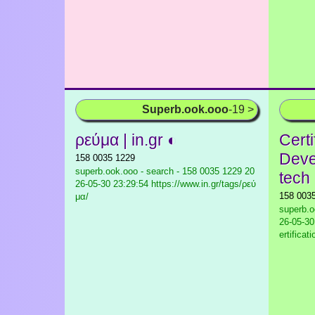
Superb.ook.ooo
-19 >
ρεύμα | in.gr ◐
Certi
Deve
158 0035 1229
superb.ook.ooo - search - 158 0035 1229
20
tech
26-05-30 23:29:54 https://www.in.gr/tags/ρεύ
158 003
μα/
superb.o
26-05-30
ertificat