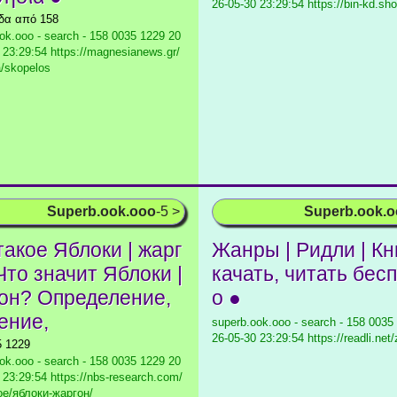
26-05-30 23:29:54 https://bin-kd.sho
ίδα από 158
ok.ooo - search - 158 0035 1229
20
 23:29:54 https://magnesianews.gr/
/skopelos
Superb.ook.ooo
-5 >
Superb.ook.
такое Яблоки | жарг
Жанры | Ридли | Кн
 Что значит Яблоки |
качать, читать бес
он? Определение,
о ●
ение,
superb.ook.ooo - search - 158 0035
26-05-30 23:29:54 https://readli.net/
5 1229
ok.ooo - search - 158 0035 1229
20
 23:29:54 https://nbs-research.com/
oe/яблоки-жаргон/