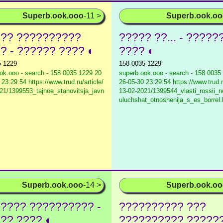
Superb.ook.ooo
-11 >
Superb.ook.o
?? ??????????
????? ??... - ?????
? - ?????? ???? ◐
???? ◐
5 1229
158 0035 1229
ok.ooo - search - 158 0035 1229
20
superb.ook.ooo - search - 158 0035
23:29:54 https://www.trud.ru/article/
26-05-30 23:29:54 https://www.trud.ru
21/1399553_tajnoe_stanovitsja_javn
13-02-2021/1399544_vlasti_rossii_n
uluchshat_otnoshenija_s_es_borrel.
Superb.ook.ooo
-14 >
Superb.ook.o
???? ?????????? -
?????????? ???
?? ???? ◐
?????????? ?????