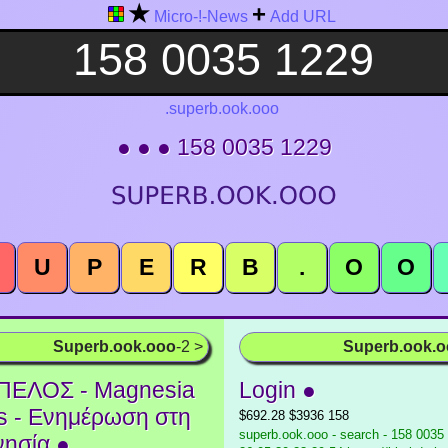
★
+
Micro-!-News
Add URL
.superb.ook.ooo
● ● ● 158 0035 1229
U
P
E
R
B
.
O
O
Superb.ook.ooo
-2 >
Superb.ook.
ΠΕΛΟΣ - Magnesia
Login ●
 - Ενημέρωση στη
$692.28 $3936 158
superb.ook.ooo - search - 158 0035
ησία ●