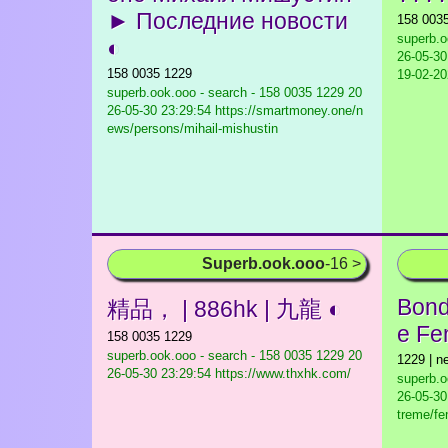
► Последние новости
158 003
superb.o
◐
26-05-30 
158 0035 1229
19-02-20
superb.ook.ooo - search - 158 0035 1229
20
26-05-30 23:29:54 https://smartmoney.one/n
ews/persons/mihail-mishustin
Superb.ook.ooo
-16 >
Bond
精品， | 886hk | 九龍 ◐
e Fe
158 0035 1229
superb.ook.ooo - search - 158 0035 1229
20
1229 | n
26-05-30 23:29:54 https://www.thxhk.com/
superb.o
26-05-30
treme/f