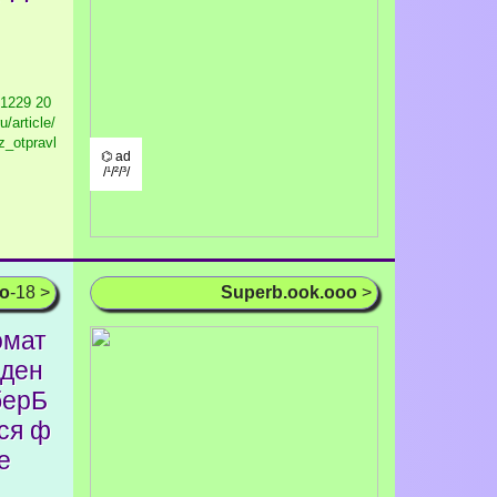
 1229
20
/article/
z_otpravl
⌬ ad
/¹/²/³/
oo
-18 >
Superb.ook.ooo
>
омат
 ден
берБ
ся ф
е