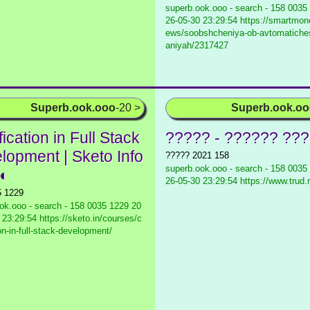
superb.ook.ooo - search - 158 0035
26-05-30 23:29:54 https://smartmon
ews/soobshcheniya-ob-avtomatiches
aniyah/2317427
Superb.ook.ooo
-20 >
Superb.ook.o
fication in Full Stack
????? - ?????? ???
lopment | Sketo Info
????? 2021 158
superb.ook.ooo - search - 158 0035
 ◐
26-05-30 23:29:54 https://www.trud.r
5 1229
ok.ooo - search - 158 0035 1229
20
 23:29:54 https://sketo.in/courses/c
ion-in-full-stack-development/