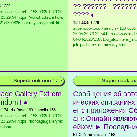
?? ?????? - ??????
5 1229
ok.ooo - search - 158 0035 1229
20
???? ◐
23:29:54 https://www.trud.ru/article/
158 0035 1229
21/1399826_portrety_zagovorili.html
superb.ook.ooo - search - 158 0035
26-05-30 23:29:54 https://www.trud.ru
04-04-2020/1388165_sluzhitelej_mu
jali_podalshe_ot_moskvy.html
Superb.ook.ooo
-17 >
Superb.ook.o
age Gallery Extrem
Сообщения об авт
mdom I ●
ических списаниях
ег с приложения С
e 174 Iris Rose 169 Isabella 158
ok.ooo - search - 158 0035 1229
20
анк Онлайн являют
 23:29:54 https://bondage.gallery/ex
ейком ► Последни
emdom/i
51 Сейчас читают: 158