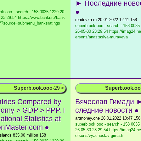
► Последние ново
●
ok.ooo - search - 158 0035 1229
20
 23:29:54 https://www.banki.ru/bank
readovka.ru 20.01.2022 12:11 158
s/?source=submenu_banksratings
superb.ook.ooo - search - 158 0035
26-05-30 23:29:54 https://imag24.n
ersons/anastasiya-muraveva
Superb.ook.ooo
-29 >
Superb.ook.o
tries Compared by
Вячеслав Гимади 
omy > GDP > PPP. I
следние новости ●
ational Statistics at
artmoney.one 26.01.2022 10:47 158
superb.ook.ooo - search - 158 0035
onMaster.com ●
26-05-30 23:29:54 https://imag24.n
slands 835.00 million 158
ersons/vyacheslav-gimadi