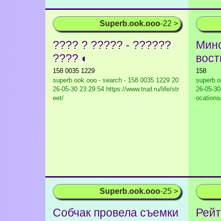
Superb.ook.ooo
-22 >
???? ? ????? - ??????
Минс
???? ◐
вост
158 0035 1229
158
superb.ook.ooo - search - 158 0035 1229
20
superb.o
26-05-30 23:29:54 https://www.trud.ru/life/str
26-05-30
eet/
ocations
Superb.ook.ooo
-25 >
Собчак провела съемки
Рейт