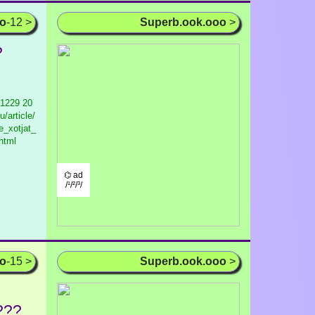
oo
-12 >
Superb.ook.ooo
>
?
 1229
20
/article/
e_xotjat_
html
⌬ ad
/¹/²/³/
oo
-15 >
Superb.ook.ooo
>
???