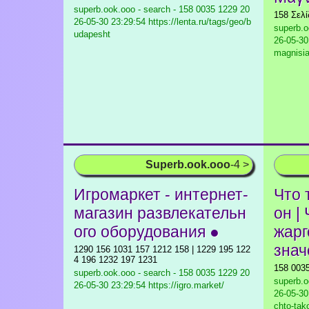
superb.ook.ooo - search - 158 0035 1229
20
158 Σελ
26-05-30 23:29:54 https://lenta.ru/tags/geo/b
superb.o
udapesht
26-05-30
magnisia
Superb.ook.ooo
-4 >
Игромаркет - интернет-
Что 
магазин развлекательн
он |
ого оборудования ●
жарг
знач
1290 156 1031 157 1212 158 | 1229 195 122
4 196 1232 197 1231
158 003
superb.ook.ooo - search - 158 0035 1229
20
superb.o
26-05-30 23:29:54 https://igro.market/
26-05-30
chto-tak