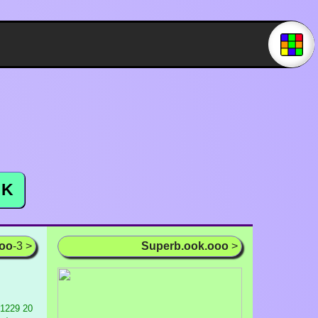
K
ooo
-3 >
Superb.ook.ooo
>
 1229
20