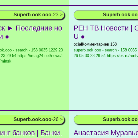
Superb.ook.ooo
-23 >
Superb.ook.o
к ► Последние но
РЕН ТВ Новости | 
и ●
U ●
ocialКомментариев 158
ok.ooo - search - 158 0035 1229
20
superb.ook.ooo - search - 158 0035
 23:29:54 https://imag24.net/news/l
26-05-30 23:29:54 https://ok.ru/rent
/minsk
Superb.ook.ooo
-26 >
Superb.ook.o
инг банков | Банки.
Анастасия Муравь