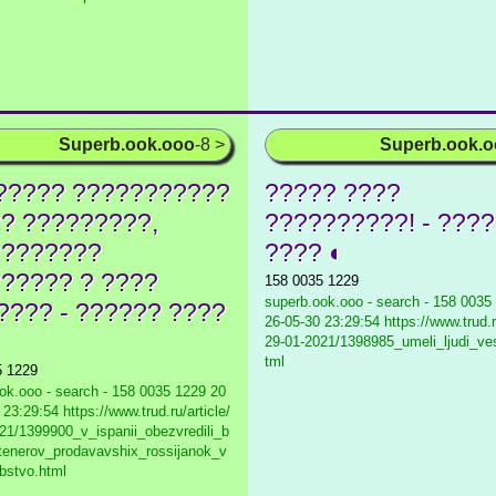
Superb.ook.ooo
-8 >
Superb.ook.
????? ???????????
????? ????
? ?????????,
??????????! - ???
????????
???? ◐
????? ? ????
158 0035 1229
superb.ook.ooo - search - 158 0035
???? - ?????? ????
26-05-30 23:29:54 https://www.trud.ru
29-01-2021/1398985_umeli_ljudi_ves
tml
5 1229
ok.ooo - search - 158 0035 1229
20
23:29:54 https://www.trud.ru/article/
21/1399900_v_ispanii_obezvredili_b
tenerov_prodavavshix_rossijanok_v
bstvo.html