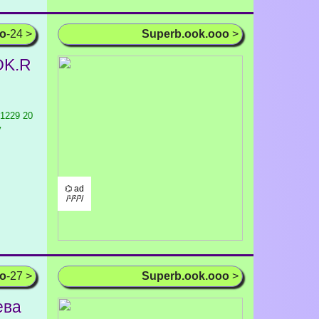
oo
-24 >
Superb.ook.ooo
>
OK.R
 1229
20
v
⌬ ad
/¹/²/³/
oo
-27 >
Superb.ook.ooo
>
ева