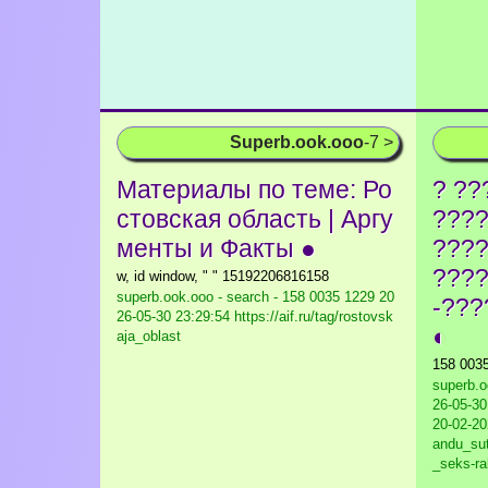
Superb.ook.ooo
-7 >
Материалы по теме: Ро
? ??
стовская область | Аргу
????
менты и Факты ●
???
????
w, id window, " " 15192206816158
superb.ook.ooo - search - 158 0035 1229
20
-???
26-05-30 23:29:54 https://aif.ru/tag/rostovsk
◐
aja_oblast
158 003
superb.o
26-05-30 
20-02-20
andu_su
_seks-ra