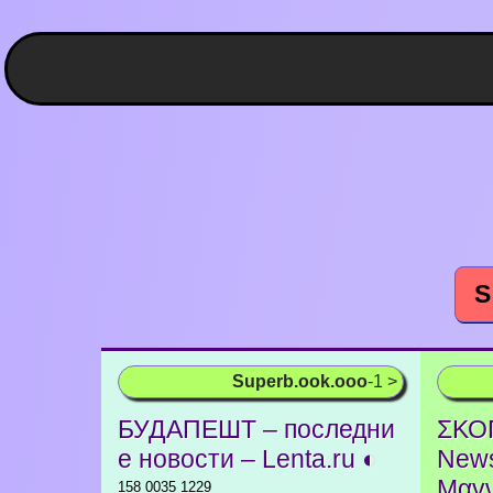
S
Superb.ook.ooo
-1 >
БУДАПЕШТ – последни
ΣΚΟ
е новости – Lenta.ru ◐
News
Μαγν
158 0035 1229