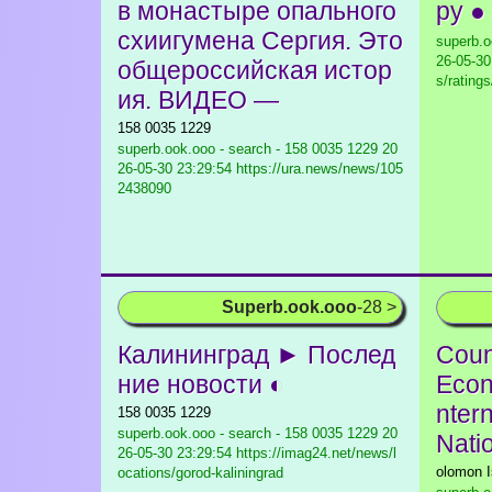
в монастыре опального
ру ●
схиигумена Сергия. Это
superb.o
26-05-30
общероссийская истор
s/rating
ия. ВИДЕО —
158 0035 1229
superb.ook.ooo - search - 158 0035 1229
20
26-05-30 23:29:54 https://ura.news/news/105
2438090
Superb.ook.ooo
-28 >
Калининград ► Послед
Coun
ние новости ◐
Econ
ntern
158 0035 1229
superb.ook.ooo - search - 158 0035 1229
20
Nati
26-05-30 23:29:54 https://imag24.net/news/l
olomon I
ocations/gorod-kaliningrad