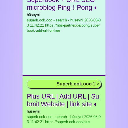
microblog Ping-!-Pong ◐
hüseyni
superb.ook.ooo - search - hüseyni
2026-05-0
3 11:42:21 https://nbs-partner.de/pong/super
book-add-url-for-free
Superb.ook.ooo
-2 >
Plus URL | Add URL | Su
bmit Website | link site ◐
hüseyni
superb.ook.ooo - search - hüseyni
2026-05-0
3 11:42:21 https://superb.ook.ooo/plus