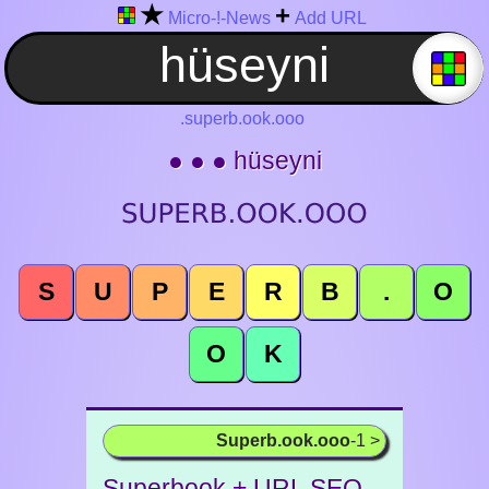
★
+
Micro-!-News
Add URL
.superb.ook.ooo
● ● ● hüseyni
S
U
P
E
R
B
.
O
O
K
Superb.ook.ooo
-1 >
Superbook + URL SEO