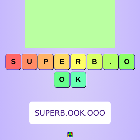
S
U
P
E
R
B
.
O
O
K