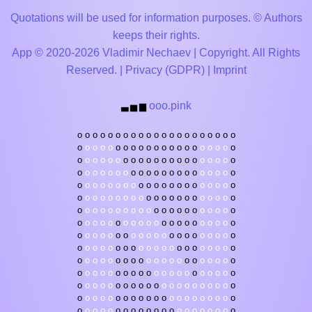
Quotations will be used for information purposes. © Authors
keeps their rights.
App © 2020-2026 Vladimir Nechaev | Copyright. All Rights
Reserved. |
Privacy (GDPR)
|
Imprint
ooo.pink
▃
▅
▆
o
o
o
o
o
o
o
o
o
o
o
o
o
o
o
o
o
o
o
o
o
o
o
o
o
o
o
o
o
o
o
o
o
o
o
o
o
o
o
o
o
o
o
o
o
o
o
o
o
o
o
o
o
o
o
o
o
o
o
o
o
o
o
o
o
o
o
o
o
o
o
o
o
o
o
o
o
o
o
o
o
o
o
o
o
o
o
o
o
o
o
o
o
o
o
o
o
o
o
o
o
o
o
o
o
o
o
o
o
o
o
o
o
o
o
o
o
o
o
o
o
o
o
o
o
o
o
o
o
o
o
o
o
o
o
o
o
o
o
o
o
o
o
o
o
o
o
o
o
o
o
o
o
o
o
o
o
o
o
o
o
o
o
o
o
o
o
o
o
o
o
o
o
o
o
o
o
o
o
o
o
o
o
o
o
o
o
o
o
o
o
o
o
o
o
o
o
o
o
o
o
o
o
o
o
o
o
o
o
o
o
o
o
o
o
o
o
o
o
o
o
o
o
o
o
o
o
o
o
o
o
o
o
o
o
o
o
o
o
o
o
o
o
o
o
o
o
o
o
o
o
o
o
o
o
o
o
o
o
o
o
o
o
o
o
o
o
o
o
o
o
o
o
o
o
o
o
o
o
o
o
o
o
o
o
o
o
o
o
o
o
o
o
o
o
o
o
o
o
o
o
o
o
o
o
o
o
o
o
o
o
o
o
o
o