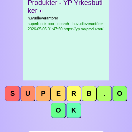
Produkter - YP Yrkesbuti
ker ◐
huvudleverantörer
superb.ook.ooo - search - huvudleverantörer
2026-05-05 01:47:50 https://yp.se/produkter/
S
U
P
E
R
B
.
O
O
K