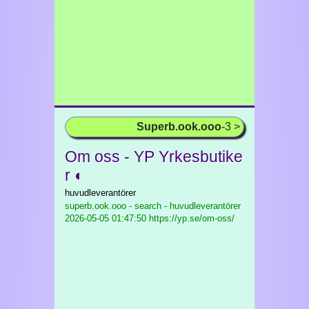
Superb.ook.ooo
-3 >
Om oss - YP Yrkesbutike
r ◐
huvudleverantörer
superb.ook.ooo - search - huvudleverantörer
2026-05-05 01:47:50 https://yp.se/om-oss/