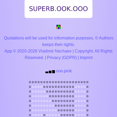
Quotations will be used for information purposes. © Authors
keeps their rights.
App © 2020-2026 Vladimir Nechaev | Copyright. All Rights
Reserved. |
Privacy (GDPR)
|
Imprint
ooo.pink
▃
▅
▆
o
o
o
o
o
o
o
o
o
o
o
o
o
o
o
o
o
o
o
o
o
o
o
o
o
o
o
o
o
o
o
o
o
o
o
o
o
o
o
o
o
o
o
o
o
o
o
o
o
o
o
o
o
o
o
o
o
o
o
o
o
o
o
o
o
o
o
o
o
o
o
o
o
o
o
o
o
o
o
o
o
o
o
o
o
o
o
o
o
o
o
o
o
o
o
o
o
o
o
o
o
o
o
o
o
o
o
o
o
o
o
o
o
o
o
o
o
o
o
o
o
o
o
o
o
o
o
o
o
o
o
o
o
o
o
o
o
o
o
o
o
o
o
o
o
o
o
o
o
o
o
o
o
o
o
o
o
o
o
o
o
o
o
o
o
o
o
o