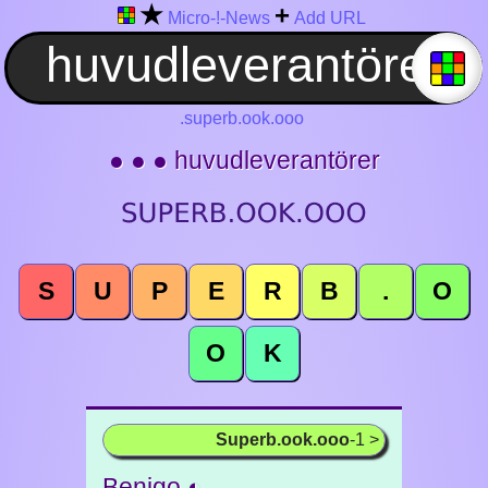
★
+
Micro-!-News
Add URL
.superb.ook.ooo
● ● ● huvudleverantörer
S
U
P
E
R
B
.
O
O
K
Superb.ook.ooo
-1 >
Benigo ◐