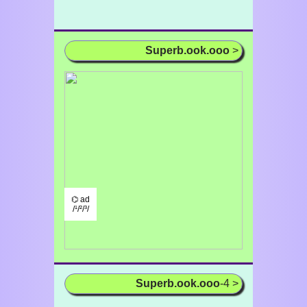
Superb.ook.ooo
>
⌬ ad
/¹/²/³/
Superb.ook.ooo
-4 >