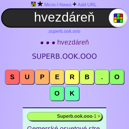
★
+
Micro-!-News
Add URL
.superb.ook.ooo
● ● ● hvezdáreň
S
U
P
E
R
B
.
O
O
K
Superb.ook.ooo
-1 >
Gemerské osvetové stre