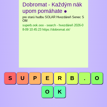
Dobromat - Každým nák
upom pomáhate ●
pre starú hudbu SOLAR Hvezdáreň Senec S
OM
superb.ook.ooo - search - hvezdáreň
2026-0
8-09 10:45:23 https://dobromat.sk/
S
U
P
E
R
B
.
O
O
K