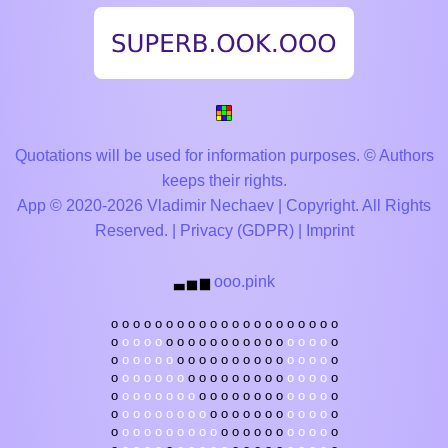
Quotations will be used for information purposes. © Authors
keeps their rights.
App © 2020-2026 Vladimir Nechaev | Copyright. All Rights
Reserved. |
Privacy (GDPR)
|
Imprint
ooo.pink
▃
▅
▆
o
o
o
o
o
o
o
o
o
o
o
o
o
o
o
o
o
o
o
o
o
o
o
o
o
o
o
o
o
o
o
o
o
o
o
o
o
o
o
o
o
o
o
o
o
o
o
o
o
o
o
o
o
o
o
o
o
o
o
o
o
o
o
o
o
o
o
o
o
o
o
o
o
o
o
o
o
o
o
o
o
o
o
o
o
o
o
o
o
o
o
o
o
o
o
o
o
o
o
o
o
o
o
o
o
o
o
o
o
o
o
o
o
o
o
o
o
o
o
o
o
o
o
o
o
o
o
o
o
o
o
o
o
o
o
o
o
o
o
o
o
o
o
o
o
o
o