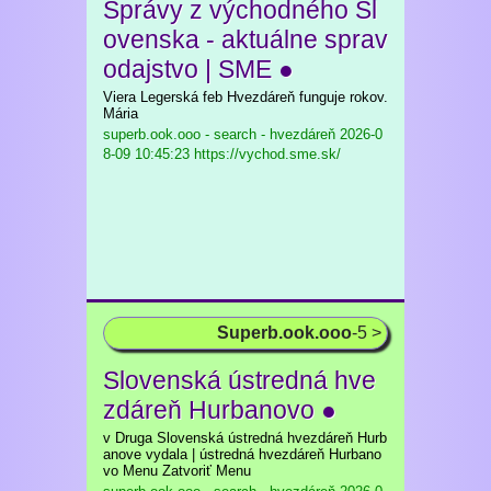
Správy z východného Sl
ovenska - aktuálne sprav
odajstvo | SME ●
Viera Legerská feb Hvezdáreň funguje rokov.
Mária
superb.ook.ooo - search - hvezdáreň
2026-0
8-09 10:45:23 https://vychod.sme.sk/
Superb.ook.ooo
-5 >
Slovenská ústredná hve
zdáreň Hurbanovo ●
v Druga Slovenská ústredná hvezdáreň Hurb
anove vydala | ústredná hvezdáreň Hurbano
vo Menu Zatvoriť Menu