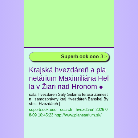
Superb.ook.ooo
-3 >
Krajská hvezdáreň a pla
netárium Maximiliána Hel
la v Žiari nad Hronom ●
sála Hvezdáreň Sály Solárna terasa Zamest
n | samosprávny kraj Hvezdáreň Banskej By
strici Hvezdáreň |
superb.ook.ooo - search - hvezdáreň
2026-0
8-09 10:45:23 http://www.planetarium.sk/