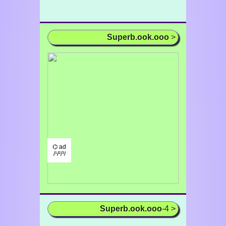
Superb.ook.ooo
>
⌬ ad
/¹/²/³/
Superb.ook.ooo
-4 >