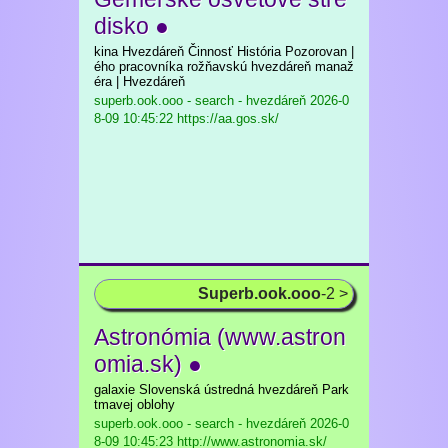
disko ●
kina Hvezdáreň Činnosť História Pozorovan |
ého pracovníka rožňavskú hvezdáreň manaž
éra | Hvezdáreň
superb.ook.ooo - search - hvezdáreň
2026-0
8-09 10:45:22 https://aa.gos.sk/
Superb.ook.ooo
-2 >
Astronómia (www.astron
omia.sk) ●
galaxie Slovenská ústredná hvezdáreň Park
tmavej oblohy
superb.ook.ooo - search - hvezdáreň
2026-0
8-09 10:45:23 http://www.astronomia.sk/