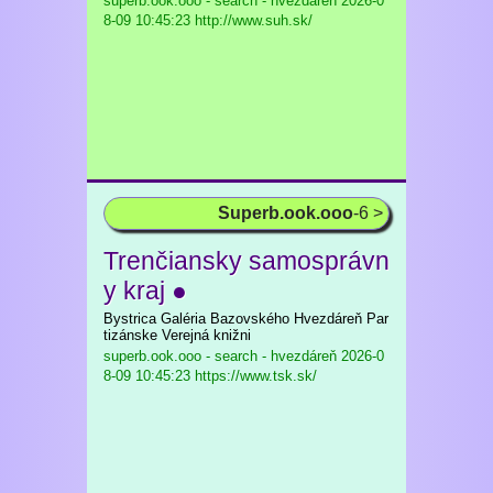
superb.ook.ooo - search - hvezdáreň
2026-0
8-09 10:45:23 http://www.suh.sk/
Superb.ook.ooo
-6 >
Trenčiansky samosprávn
y kraj ●
Bystrica Galéria Bazovského Hvezdáreň Par
tizánske Verejná knižni
superb.ook.ooo - search - hvezdáreň
2026-0
8-09 10:45:23 https://www.tsk.sk/