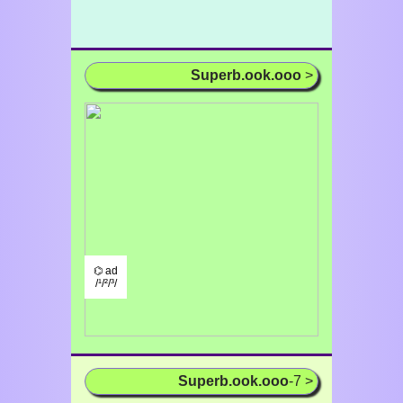
Superb.ook.ooo
>
⌬ ad
/¹/²/³/
Superb.ook.ooo
-7 >