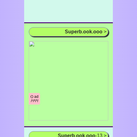
Superb.ook.ooo
>
⌬ ad
/¹/²/³/
Superb.ook.ooo
-13 >