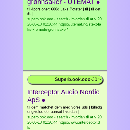
grønnsaker - UTEMAT ●
til 4porsjoner: 600g Laks Poteter | til | til det l
itt |
superb.ook.ooo - search - hvordan til at v
20
26-05-10 01:26:44 https://utemat.no/stekt-la
ks-kremede-gronnsaker/
Superb.ook.ooo
-30 >
Interceptor Audio Nordic
ApS ●
til dem matchet dem med vores uds | billedg
engivelse der uanset hvordan |
superb.ook.ooo - search - hvordan til at v
20
26-05-10 01:26:44 https://www.interceptor.d
k/