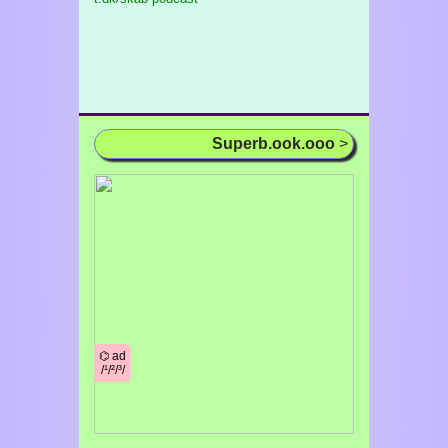
Superb.ook.ooo
>
⌬ ad
/¹/²/³/