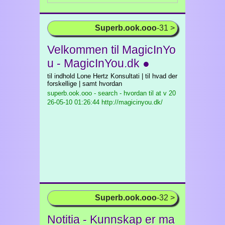
Superb.ook.ooo
-31 >
Velkommen til MagicInYo
u - MagicInYou.dk ●
til indhold Lone Hertz Konsultati | til hvad der
forskellige | samt hvordan
superb.ook.ooo - search - hvordan til at v
20
26-05-10 01:26:44 http://magicinyou.dk/
Superb.ook.ooo
-32 >
Notitia - Kunnskap er ma