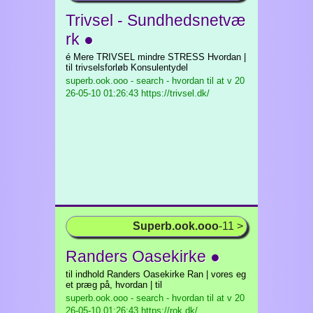
Trivsel - Sundhedsnetvæ
rk ●
é Mere TRIVSEL mindre STRESS Hvordan |
til trivselsforløb Konsulentydel
superb.ook.ooo - search - hvordan til at v
20
26-05-10 01:26:43 https://trivsel.dk/
Superb.ook.ooo
-11 >
Randers Oasekirke ●
til indhold Randers Oasekirke Ran | vores eg
et præg på, hvordan | til
superb.ook.ooo - search - hvordan til at v
20
26-05-10 01:26:43 https://rok.dk/