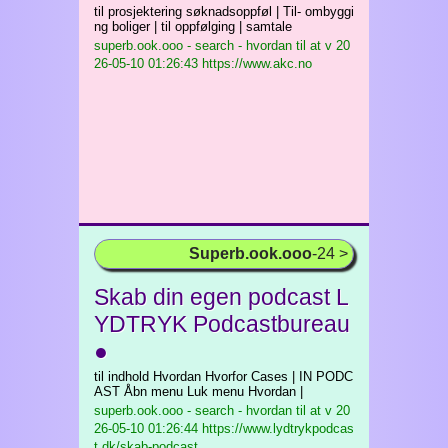
til prosjektering søknadsoppføl | Til- ombyggi
ng boliger | til oppfølging | samtale
superb.ook.ooo - search - hvordan til at v
20
26-05-10 01:26:43 https://www.akc.no
Superb.ook.ooo
-24 >
Skab din egen podcast L
YDTRYK Podcastbureau
●
til indhold Hvordan Hvorfor Cases | IN PODC
AST Åbn menu Luk menu Hvordan |
superb.ook.ooo - search - hvordan til at v
20
26-05-10 01:26:44 https://www.lydtrykpodcas
t.dk/skab-podcast