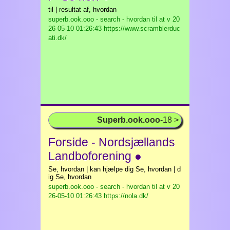
til | resultat af, hvordan
superb.ook.ooo - search - hvordan til at v
20
26-05-10 01:26:43 https://www.scramblerduc
ati.dk/
Superb.ook.ooo
-18 >
Forside - Nordsjællands
Landboforening ●
Se, hvordan | kan hjælpe dig Se, hvordan | d
ig Se, hvordan
superb.ook.ooo - search - hvordan til at v
20
26-05-10 01:26:43 https://nola.dk/