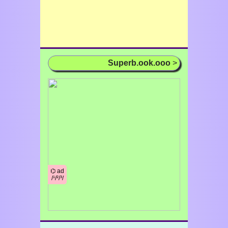
Superb.ook.ooo
>
⌬ ad
/¹/²/³/