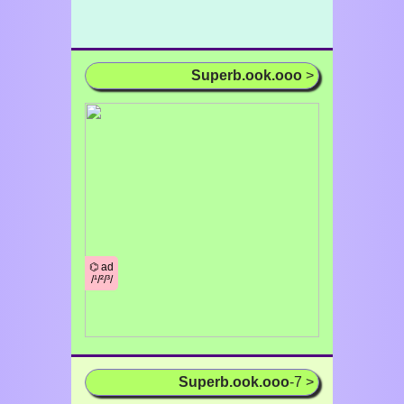
Superb.ook.ooo
>
⌬ ad
/¹/²/³/
Superb.ook.ooo
-7 >