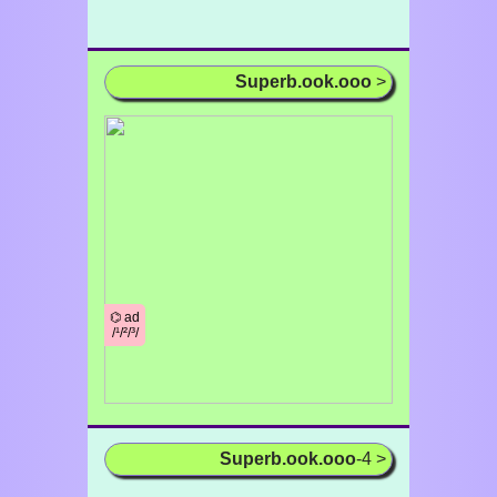
Superb.ook.ooo
>
⌬ ad
/¹/²/³/
Superb.ook.ooo
-4 >