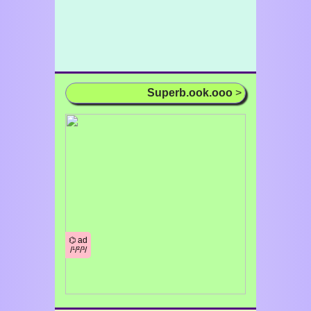
Superb.ook.ooo
>
⌬ ad
/¹/²/³/