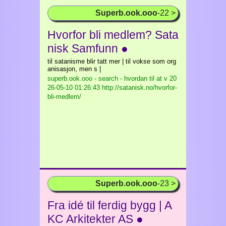
Superb.ook.ooo
-22 >
Hvorfor bli medlem? Sata
nisk Samfunn ●
til satanisme blir tatt mer | til vokse som org
anisasjon, men s |
superb.ook.ooo - search - hvordan til at v
20
26-05-10 01:26:43 http://satanisk.no/hvorfor-
bli-medlem/
Superb.ook.ooo
-23 >
Fra idé til ferdig bygg | A
KC Arkitekter AS ●