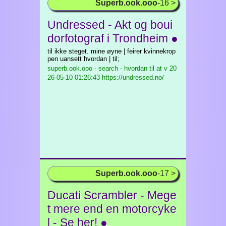
Superb.ook.ooo
-16 >
Undressed - Akt og boui
dorfotograf i Trondheim ●
til ikke steget. mine øyne | feirer kvinnekrop
pen uansett hvordan | til;
superb.ook.ooo - search - hvordan til at v
20
26-05-10 01:26:43 https://undressed.no/
Superb.ook.ooo
-17 >
Ducati Scrambler - Mege
t mere end en motorcyke
l - Se her! ●