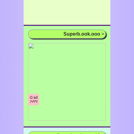
Superb.ook.ooo
>
⌬ ad
/¹/²/³/