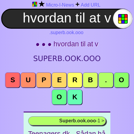
★
+
Micro-!-News
Add URL
.superb.ook.ooo
● ● ● hvordan til at v
S
U
P
E
R
B
.
O
O
K
Superb.ook.ooo
-1 >
Teenagers.dk - Sådan hå