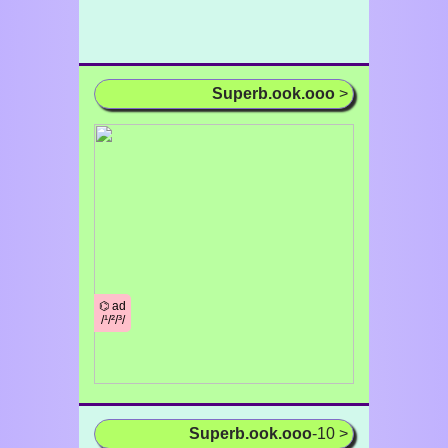
Superb.ook.ooo
>
⌬ ad
/¹/²/³/
Superb.ook.ooo
-10 >