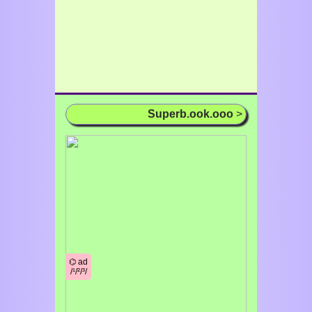
Superb.ook.ooo
>
⌬ ad
/¹/²/³/