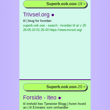
Superb.ook.ooo
-19 >
Trivsel.org ●
til | brug for hvordan
superb.ook.ooo - search - hvordan til at v
20
26-05-10 01:26:43 https://www.trivsel.org/
Superb.ook.ooo
-20 >
Forside - Iteo ●
til innhold Iteo Tjenester Blogg | hvem hvord
an | til Emirates som omhandler