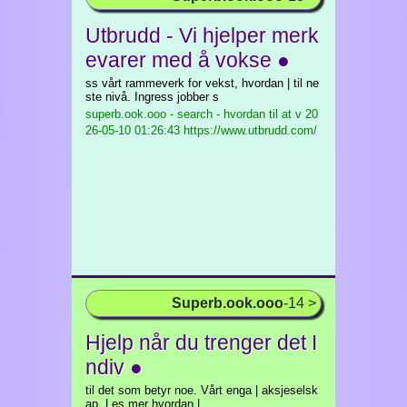
Utbrudd - Vi hjelper merk
evarer med å vokse ●
ss vårt rammeverk for vekst, hvordan | til ne
ste nivå. Ingress jobber s
superb.ook.ooo - search - hvordan til at v
20
26-05-10 01:26:43 https://www.utbrudd.com/
Superb.ook.ooo
-14 >
Hjelp når du trenger det I
ndiv ●
til det som betyr noe. Vårt enga | aksjeselsk
ap. Les mer hvordan |