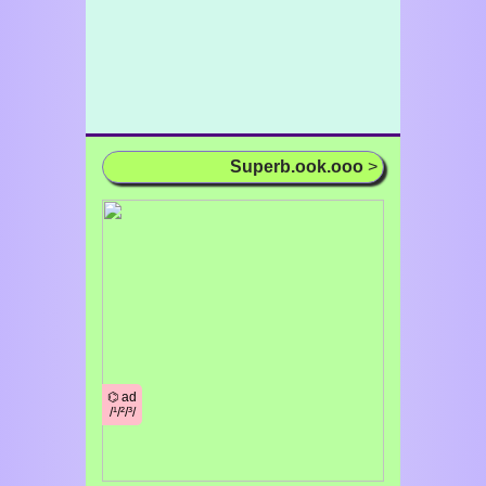
Superb.ook.ooo
>
⌬ ad
/¹/²/³/