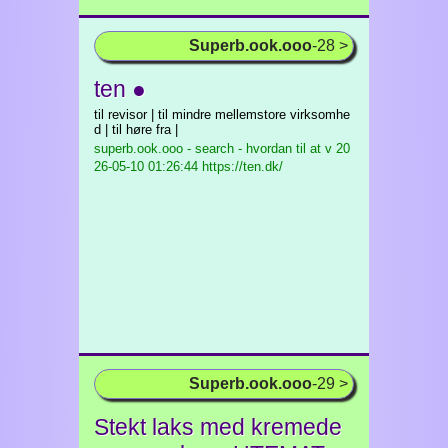
Superb.ook.ooo
-28 >
ten ●
til revisor | til mindre mellemstore virksomhe
d | til høre fra |
superb.ook.ooo - search - hvordan til at v
20
26-05-10 01:26:44 https://ten.dk/
Superb.ook.ooo
-29 >
Stekt laks med kremede